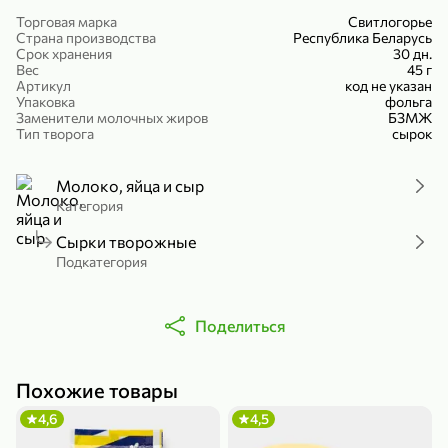
Холодный чай белый «J`DAI» со вкусом белого персика, 500 мл
Готовый завтрак «Leonardo» Подушечки с шоколадно-ореховой начинкой, 250 г
Торговая марка
Свитлогорье
Страна производства
Республика Беларусь
В корзину
В корзину
Срок хранения
30 дн.
Вес
45 г
Артикул
код не указан
4,8
5
Упаковка
фольга
Заменители молочных жиров
БЗМЖ
Тип творога
сырок
Молоко, яйца и сыр
Категория
Сырки творожные
Подкатегория
356,99 ₽
49,99 ₽
299,99 ₽
300 г
230 г
Йогурт питьевой «Yota» без добавления сахара, 300 г
Сыр 50% «Ламбер», 230 г
Поделиться
В корзину
В корзину
Похожие товары
5
3,9
4,6
4,5