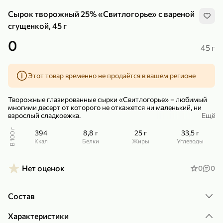
Сырок творожный 25% «Свитлогорье» с вареной
сгущенкой, 45 г
0
45 г
299,99 ₽
159,99 ₽
1 кг
130 г
Этот товар временно не продаётся в вашем регионе
Нектарин красный
Конфеты шоколадные «Babyfox» Galaxy sphere с фундуком, 130 г
В корзину
В корзину
Творожные глазированные сырки «Свитлогорье» – любимый
многими десерт от которого не откажется ни маленький, ни
взрослый сладкоежка.
Ещё
5
5
Вкусными сырочками вполне можно перекусить в перерывах
В 100 г
394
8,8 г
25 г
33,5 г
между уроками, лекциями, на работе. Они не только утолят
ккал
Белки
Жиры
Углеводы
голод, но и поднимут вам настроение.
Нет оценок
0
0
Состав
89,99 ₽
99,99 ₽
Характеристики
69,99 ₽
89,99 ₽
500 мл
250 г