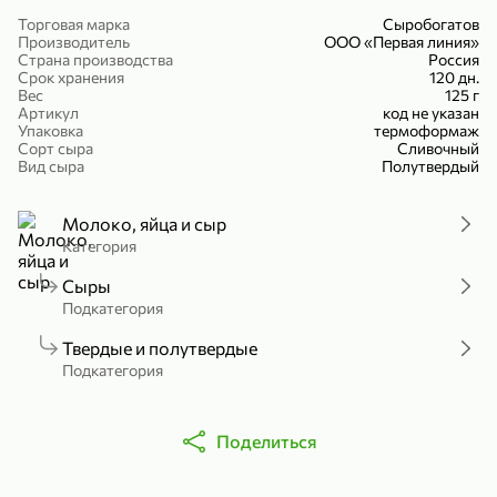
Холодный чай белый «J`DAI» со вкусом белого персика, 500 мл
Готовый завтрак «Leonardo» Подушечки с шоколадно-ореховой начинкой, 250 г
Торговая марка
Сыробогатов
Производитель
ООО «Первая линия»
В корзину
В корзину
Страна производства
Россия
Срок хранения
120 дн.
Вес
125 г
4,8
5
Артикул
код не указан
Упаковка
термоформаж
Сорт сыра
Сливочный
Вид сыра
Полутвердый
Молоко, яйца и сыр
Категория
Сыры
356,99 ₽
Подкатегория
49,99 ₽
299,99 ₽
300 г
230 г
Твердые и полутвердые
Йогурт питьевой «Yota» без добавления сахара, 300 г
Сыр 50% «Ламбер», 230 г
Подкатегория
В корзину
В корзину
5
Поделиться
3,7