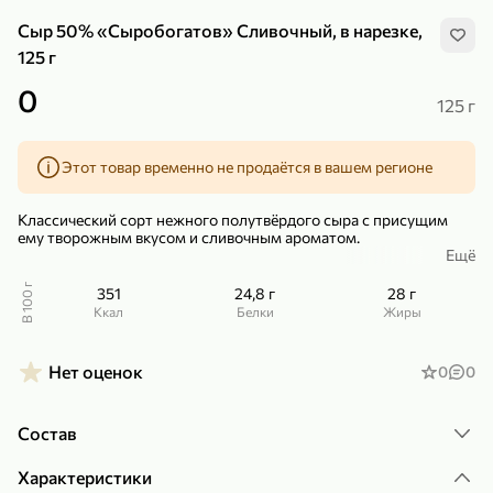
Сыр 50% «Сыробогатов» Сливочный, в нарезке,
125 г
0
125 г
299,99 ₽
159,99 ₽
1 кг
130 г
Этот товар временно не продаётся в вашем регионе
Нектарин красный
Конфеты шоколадные «Babyfox» Galaxy sphere с фундуком, 130 г
В корзину
В корзину
Классический сорт нежного полутвёрдого сыра с присущим
ему творожным вкусом и сливочным ароматом.
Ещё
5
5
Сыр производится из натурального молока и отличается
высоким содержанием белка и кальция.
В 100 г
351
24,8 г
28 г
ккал
Белки
Жиры
Чтобы по достоинству оценить вкус этого сыра, его
предпочтительно есть в свежем виде, хотя он не менее хорош и
для приготовления горячих блюд, в том числе бутербродов.
Нет оценок
0
0
Состав
89,99 ₽
99,99 ₽
Характеристики
69,99 ₽
89,99 ₽
500 мл
250 г