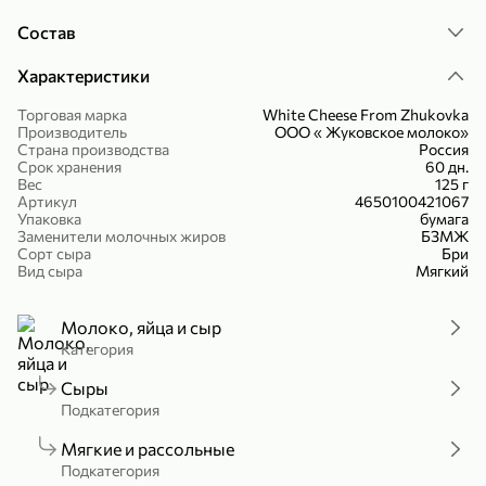
был очень вкусный!этот же просто
Холодный чай белый «J`DAI» со вкусом белого персика, 500 мл
Готовый завтрак «Leonardo» Подушечки с шоколадно-ореховой начинкой, 250 г
Состав
отвратный
В корзину
В корзину
Характеристики
4,8
5
Торговая марка
White Cheese From Zhukovka
Производитель
ООО « Жуковское молоко»
Страна производства
Россия
Срок хранения
60 дн.
Вес
125 г
Артикул
4650100421067
Упаковка
бумага
Заменители молочных жиров
БЗМЖ
Сорт сыра
Бри
Вид сыра
Мягкий
356,99 ₽
49,99 ₽
299,99 ₽
Молоко, яйца и сыр
300 г
230 г
Категория
Йогурт питьевой «Yota» без добавления сахара, 300 г
Сыр 50% «Ламбер», 230 г
В корзину
В корзину
Сыры
Подкатегория
5
3,9
Мягкие и рассольные
Подкатегория