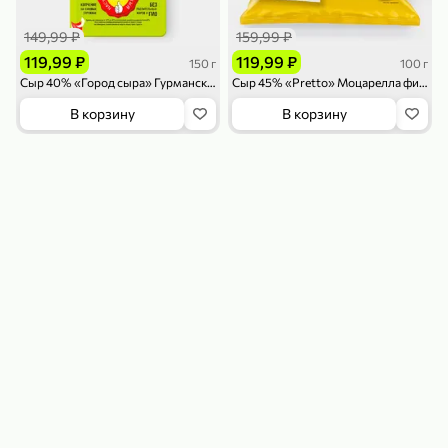
149,99 ₽
159,99 ₽
119,99 ₽
119,99 ₽
150 г
100 г
Сыр 40% «Город сыра» Гурманский в нарезке, 150 г
Сыр 45% «Pretto» Моцарелла фиор ди латте в воде, 100 г
В корзину
В корзину
179,99 ₽
159,99 ₽
54,99 ₽
500 г
35 г
Рис «TaMashAe MIADI PREMIUM» басмати пропаренный, 500 г
Кукуруза «Джинн» со вкусом двойного сыра и чили, 35 г
В корзину
В корзину
5
5