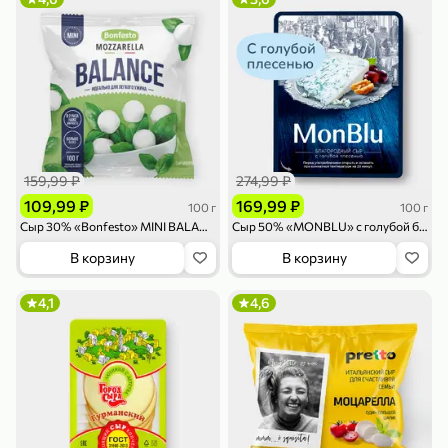
119,99 ₽
159,99 ₽
1 л
800 г
Напиток сильногазированный «Rich» Биттер Лемон, 1 л
Майонезный соус «Calve» Легкий, 800 г
В корзину
В корзину
4,6
5
ХИТ
159,99 ₽
274,99 ₽
109,99 ₽
169,99 ₽
100 г
100 г
Сыр 30% «Bonfesto» MINI BALANCE Моцарелла мягкий с рассолом, 100 г
Сыр 50% «MONBLU» с голубой благородной плесенью, 100 г
В корзину
В корзину
189,99 ₽
59,99 ₽
4,1
4,6
119,99 ₽
49,99 ₽
120 г
39 г
Ветчина «ИНДИлайт» филе индейки Мраморное, в нарезке, 120 г
Печенье «Orion» Choco Boy Сафари кокос, 39 г
В корзину
В корзину
5
5