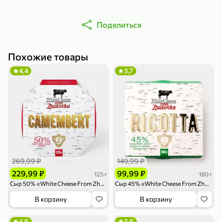
Поделиться
Похожие товары
4,4
3,7
79,99 ₽
159,99 ₽
70 г
500 г
Папайя сушеная «Good fruit», 70 г
Редис, 500 г
В корзину
В корзину
5
5
ХИТ
269,99 ₽
149,99 ₽
229,99 ₽
99,99 ₽
125 г
180 г
Сыр 50% «White Cheese From Zhukovka» Камамбер с плесенью, 125 г
Сыр 45% «White Cheese From Zhukovka» Рикотта, 180 г
В корзину
В корзину
144,99 ₽
4,6
3,6