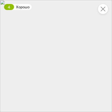
4
Хорошо
Укажите адрес
4,9
4,8
ХИТ
64,99 ₽
59,99 ₽
69,99 ₽
95 г
60 г
Мороженое «Medino» ванильный пломбир в рожке, 95 г
Чипсы «PRO-Чипсы» натуральные картофельные со вкусом краба, 60 г
В корзину
В корзину
4,6
5