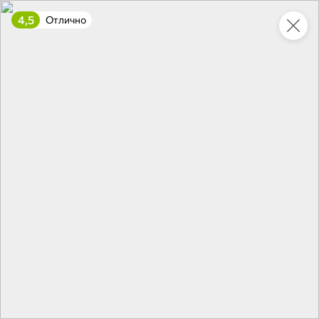
4,5
Отлично
Укажите адрес
4,9
4,8
ХИТ
64,99 ₽
59,99 ₽
69,99 ₽
95 г
60 г
Мороженое «Medino» ванильный пломбир в рожке, 95 г
Чипсы «PRO-Чипсы» натуральные картофельные со вкусом краба, 60 г
В корзину
В корзину
4,6
5