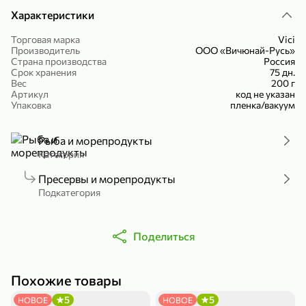
Холодный чай белый «J`DAI» со вкусом белого персика, 500 мл
Готовый завтрак «Leonardo» Подушечки с шоколадно-ореховой начинкой, 250 г
Характеристики
В корзину
В корзину
Торговая марка
Vici
Производитель
ООО «Вичюнай-Русь»
Страна производства
Россия
4,8
5
Срок хранения
75 дн.
Вес
200 г
Артикул
код не указан
Упаковка
пленка/вакуум
Рыба и морепродукты
Категория
Пресервы и морепродукты
356,99 ₽
Подкатегория
49,99 ₽
299,99 ₽
300 г
230 г
Йогурт питьевой «Yota» без добавления сахара, 300 г
Сыр 50% «Ламбер», 230 г
Поделиться
В корзину
В корзину
5
3,9
Похожие товары
5
5
НОВОЕ
НОВОЕ