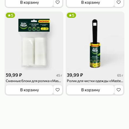
В корзину
В корзину
119,99 ₽
159,99 ₽
1 л
800 г
Напиток сильногазированный «Rich» Биттер Лемон, 1 л
Майонезный соус «Calve» Легкий, 800 г
5
5
В корзину
В корзину
4,6
5
ХИТ
59,99 ₽
39,99 ₽
45 г
65 г
Сменные блоки для ролика «Master Fresh» Эконом, 2 шт*20 слоев, 45 г
Ролик для чистки одежды «Master Fresh» Эконом, 20 слоев, 65 г
189,99 ₽
59,99 ₽
В корзину
В корзину
119,99 ₽
49,99 ₽
120 г
39 г
Ветчина «ИНДИлайт» филе индейки Мраморное, в нарезке, 120 г
Печенье «Orion» Choco Boy Сафари кокос, 39 г
В корзину
В корзину
5
5