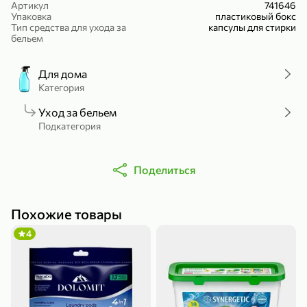
Артикул
741646
Холодный чай белый «J`DAI» со вкусом белого персика, 500 мл
Готовый завтрак «Leonardo» Подушечки с шоколадно-ореховой начинкой, 250 г
Упаковка
пластиковый бокс
Тип средства для ухода за
капсулы для стирки
В корзину
В корзину
бельем
4,8
5
Для дома
Категория
Уход за бельем
Подкатегория
Поделиться
356,99 ₽
49,99 ₽
299,99 ₽
300 г
230 г
Похожие товары
Йогурт питьевой «Yota» без добавления сахара, 300 г
Сыр 50% «Ламбер», 230 г
4
В корзину
В корзину
5
4