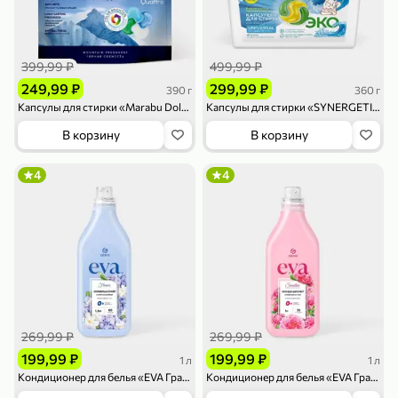
399,99 ₽
499,99 ₽
249,99 ₽
299,99 ₽
390 г
360 г
Капсулы для стирки «Marabu Dolomit» Горная свежесть 4 в 1, 13 шт, 390 г
Капсулы для стирки «SYNERGETIC» Universal «Бескрайний океан», 18 шт, 360 г
В корзину
В корзину
79,99 ₽
159,99 ₽
70 г
500 г
Папайя сушеная «Good fruit», 70 г
Редис, 500 г
4
4
В корзину
В корзину
5
5
ХИТ
269,99 ₽
269,99 ₽
199,99 ₽
199,99 ₽
1 л
1 л
Кондиционер для белья «EVA ГраСС» Flower, 1 л
Кондиционер для белья «EVA ГраСС» Sensitive, 1 л
144,99 ₽