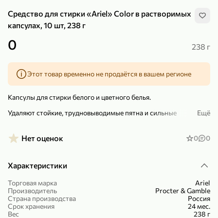
Средство для стирки «Ariel» Color в растворимых
капсулах, 10 шт, 238 г
0
238 г
299,99 ₽
159,99 ₽
1 кг
130 г
Этот товар временно не продаётся в вашем регионе
Нектарин красный
Конфеты шоколадные «Babyfox» Galaxy sphere с фундуком, 130 г
В корзину
В корзину
Капсулы для стирки белого и цветного белья.
Удаляют стойкие, трудновыводимые пятна и сильные
Ещё
5
5
загрязнения уже после первой стирки, сохраняя одежду
белоснежно чистой. Капсулы быстро растворяются, вы можете
стирать даже при 30 градусов.
Нет оценок
0
0
В коробке с повторно закрывающейся крышкой 10 капсул
Характеристики
Торговая марка
Ariel
Производитель
Procter & Gamble
Страна производства
Россия
89,99 ₽
99,99 ₽
Срок хранения
24 мес.
Вес
238 г
69,99 ₽
89,99 ₽
500 мл
250 г