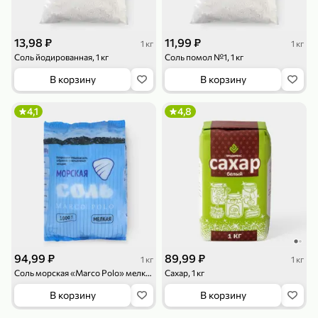
13,98 ₽
11,99 ₽
1 кг
1 кг
Соль йодированная, 1 кг
Соль помол №1, 1 кг
В корзину
В корзину
79,99 ₽
159,99 ₽
4,1
4,8
70 г
500 г
Папайя сушеная «Good fruit», 70 г
Редис, 500 г
В корзину
В корзину
5
5
ХИТ
94,99 ₽
89,99 ₽
1 кг
1 кг
Соль морская «Marco Polo» мелкая, 1 кг
Сахар, 1 кг
В корзину
В корзину
144,99 ₽