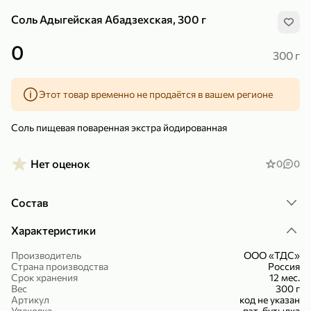
Соль Адыгейская Абадзехская, 300 г
0
300 г
Этот товар временно не продаётся в вашем регионе
299,99 ₽
159,99 ₽
1 кг
130 г
Нектарин красный
Конфеты шоколадные «Babyfox» Galaxy sphere с фундуком, 130 г
Соль пищевая поваренная экстра йодированная
В корзину
В корзину
Нет оценок
0
0
5
5
Состав
Характеристики
Производитель
ООО «ТДС»
Страна производства
Россия
Срок хранения
12 мес.
Вес
300 г
89,99 ₽
99,99 ₽
Артикул
код не указан
69,99 ₽
89,99 ₽
500 мл
250 г
Упаковка
пэт-бутылка