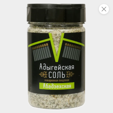
Укажите адрес
4,7
4,8
ХИТ
64,99 ₽
59,99 ₽
69,99 ₽
95 г
60 г
Мороженое «Medino» ванильный пломбир в рожке, 95 г
Чипсы «PRO-Чипсы» натуральные картофельные со вкусом краба, 60 г
В корзину
В корзину
4,6
5