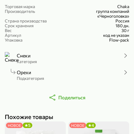
Холодный чай белый «J`DAI» со вкусом белого персика, 500 мл
Готовый завтрак «Leonardo» Подушечки с шоколадно-ореховой начинкой, 250 г
Торговая марка
Chaka
Производитель
группа компаний
В корзину
В корзину
«Черноголовка»
Страна производства
Россия
Срок хранения
180 дн.
4,8
5
Вес
30 г
Артикул
код не указан
Упаковка
Flow-pack
Снеки
Категория
Орехи
Подкатегория
356,99 ₽
49,99 ₽
299,99 ₽
300 г
230 г
Йогурт питьевой «Yota» без добавления сахара, 300 г
Сыр 50% «Ламбер», 230 г
Поделиться
В корзину
В корзину
Похожие товары
5
4
5
4
НОВОЕ
НОВОЕ