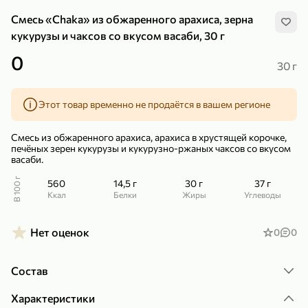
Смесь «Chaka» из обжаренного арахиса, зерна
кукурузы и чаксов со вкусом васаби, 30 г
0
30 г
299,99 ₽
159,99 ₽
1 кг
130 г
Этот товар временно не продаётся в вашем регионе
Нектарин красный
Конфеты шоколадные «Babyfox» Galaxy sphere с фундуком, 130 г
В корзину
В корзину
Смесь из обжаренного арахиса, арахиса в хрустящей корочке,
печёных зерен кукурузы и кукурузно-ржаных чаксов со вкусом
васаби.
5
5
В 100 г
560
14,5 г
30 г
37 г
ккал
Белки
Жиры
Углеводы
Нет оценок
0
0
Состав
89,99 ₽
99,99 ₽
Характеристики
69,99 ₽
89,99 ₽
500 мл
250 г