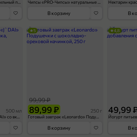
Мороженое «Medino» ванильный пломбир в рожке, 95 г
Чипсы «PRO-Чипсы» натуральные картофельные со вкусом краба, 60 г
Нектарин кра
В корзину
В к
5
4,8
99,99 ₽
89,99 ₽
49,99 
500 мл
250 г
Холодный чай белый «J`DAI» со вкусом белого персика, 500 мл
Готовый завтрак «Leonardo» Подушечки с шоколадно-ореховой начинкой, 250 г
В корзину
В к