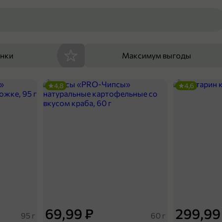
енки
Максимум выгоды
4,8
4,6
69,99 ₽
299,99
95 г
60 г