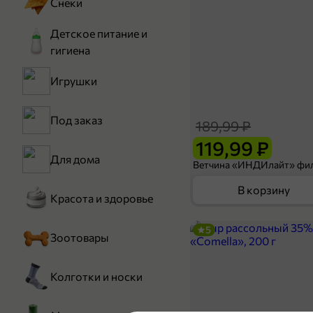
Снеки
Детское питание и
гигиена
Игрушки
Под заказ
189,99 ₽
119,99 ₽
Для дома
В корзину
Красота и здоровье
5
Зоотовары
Колготки и носки