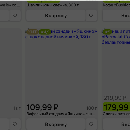
Конфеты освежающие «Love is» со вкусом морской соли и маракуйи, 20 г
Шампиньоны свежие, 300 г
Категория
В корзину
В к
Конфеты
Подкатегория
ХИТ
4,9
5
П
42,99 ₽
34,99 ₽
26,5 г
Жевательные конфеты «Mamba» Ягодная, 26,5 г
В корзину
219,99 ₽
109,99 ₽
179,99
1 кг
180 г
Вафельный сэндвич «Яшкино» с шоколадной начинкой, 180 г
В корзину
В к