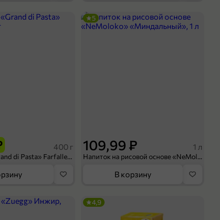
5
₽
109,99 ₽
400 г
1 л
Макароны «Grand di Pasta» Farfalle, 400 г
Напиток на рисовой основе «NeMoloko» «Миндальный», 1 л
орзину
В корзину
4,9