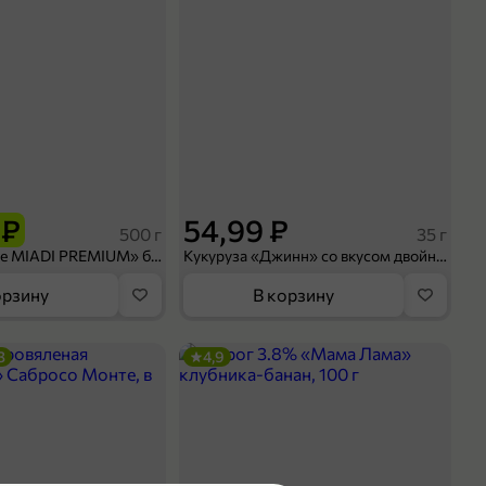
 ₽
54,99 ₽
500 г
35 г
Рис «TaMashAe MIADI PREMIUM» басмати пропаренный, 500 г
Кукуруза «Джинн» со вкусом двойного сыра и чили, 35 г
орзину
В корзину
3
4,9