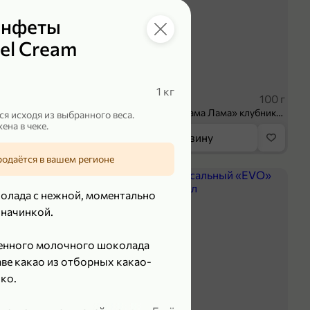
онфеты
el Cream
 ₽
39,99 ₽
1 кг
70 г
100 г
Колбаса сыровяленая «ИНДИлайт» Сабросо Монте, в нарезке, 70 г
Творог 3.8% «Мама Лама» клубника-банан, 100 г
я исходя из выбранного веса.
ена в чеке.
орзину
В корзину
родаётся в вашем регионе
5
олада с нежной, моментально
 начинкой.
енного молочного шоколада
таве какао из отборных какао-
ко.