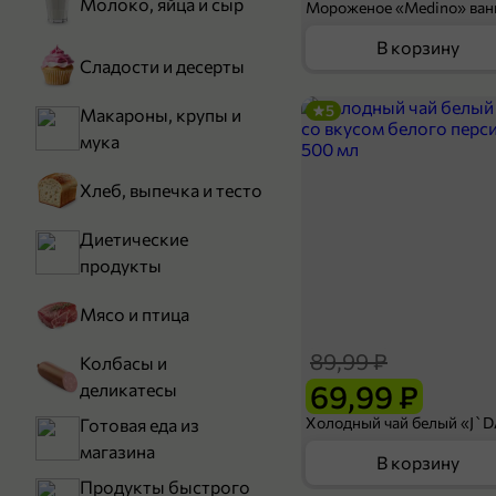
Молоко, яйца и сыр
В корзину
Сладости и десерты
5
Макароны, крупы и
мука
Хлеб, выпечка и тесто
Диетические
продукты
Мясо и птица
89,99 ₽
Колбасы и
69,99 ₽
деликатесы
Готовая еда из
магазина
В корзину
Продукты быстрого