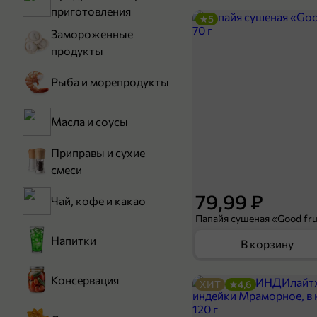
приготовления
5
Замороженные
продукты
Рыба и морепродукты
Масла и соусы
Приправы и сухие
смеси
79,99 ₽
Чай, кофе и какао
Папайя сушеная «Good frui
Напитки
В корзину
Консервация
ХИТ
4,6