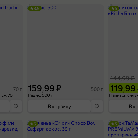
3,9
5
144,99 ₽
159,99 ₽
119,99
70 г
500 г
t», 70 г
Редис, 500 г
В корзину
В к
5
5