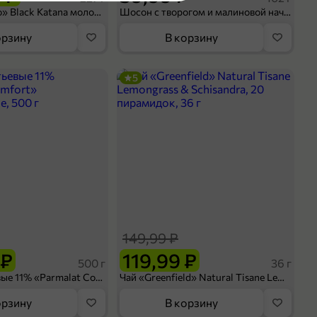
Кофе «Bushido» Black Katana молотый, 227 г
Шосон с творогом и малиновой начинкой, 102 г
орзину
В корзину
5
оделиться
149,99 ₽
 ₽
119,99 ₽
500 г
36 г
Сливки питьевые 11% «Parmalat Comfort» безлактозные, 500 г
Чай «Greenfield» Natural Tisane Lemongrass & Schisandra, 20 пирамидок, 36 г
орзину
В корзину