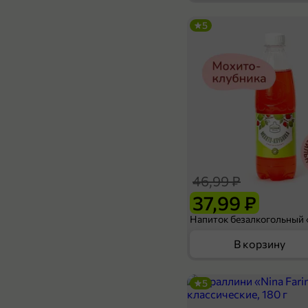
5
64,99 ₽
180 г
Конфеты «Moxie jelly» дыня-кактус, 180 г
В корзину
46,99 ₽
37,99 ₽
В корзину
5