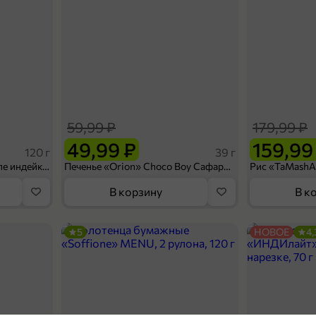
59,99 ₽
179,99 ₽
49,99 ₽
159,99
120 г
39 г
Ветчина «ИНДИлайт» филе индейки Мраморное, в нарезке, 120 г
Печенье «Orion» Choco Boy Сафари кокос, 39 г
В корзину
В к
5
НОВОЕ
4,