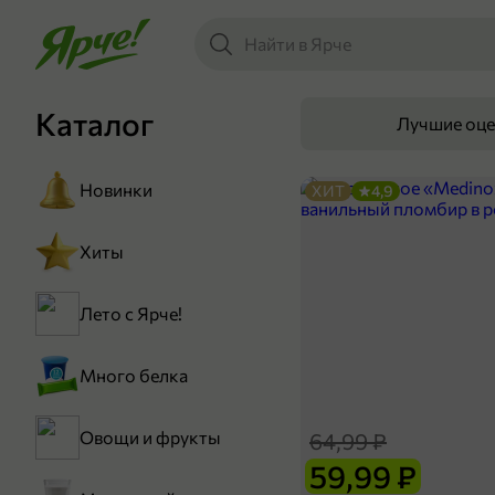
Каталог
Лучшие оц
Новинки
ХИТ
4,9
Хиты
Лето с Ярче!
Много белка
Овощи и фрукты
64,99 ₽
59,99 ₽