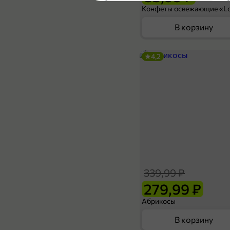
4,8
В корзину
4,2
649,9 ₽
499,9 ₽
1 кг
Конфеты мультизлаковые «Co Barre DeChocolat» с белой глазурью
В корзину
339,99 ₽
4,6
279,99 ₽
Абрикосы
В корзину