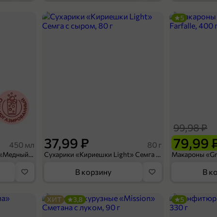
5
119,99 ₽
87,99 ₽
70 г
Жевательные конфеты «Mamba» Ягодная, 70 г
В корзину
99,98 ₽
37,99 ₽
79,99 
450 мл
80 г
Напиток безалкогольный «Медный Великан» Мохито-клубника, 450 мл
Сухарики «Кириешки Light» Семга с сыром, 80 г
В корзину
В к
ХИТ
3,8
5