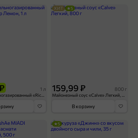
ХИТ
5
 ₽
159,99 ₽
1 л
800 г
Напиток сильногазированный «Rich» Биттер Лемон, 1 л
Майонезный соус «Calve» Легкий, 800 г
орзину
В корзину
5