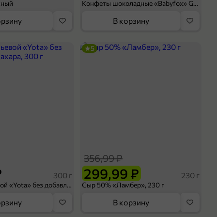
сный
Конфеты шоколадные «Babyfox» Galaxy sphere с фундуком, 130 г
орзину
В корзину
5
356,99 ₽
₽
299,99 ₽
300 г
230 г
Йогурт питьевой «Yota» без добавления сахара, 300 г
Сыр 50% «Ламбер», 230 г
орзину
В корзину