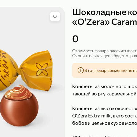
Шоколадные к
«O'Zera» Caram
149,99 ₽
219,99 ₽
0
99,99 ₽
139,99
200 г
120 г
Сыр рассольный 35% «Comella», 200 г
Полотенца бумажные «Soffione» MENU, 2 рулона, 120 г
Стоимость товара рассчитываетс
Окончательная цена будет отраж
В корзину
В к
Этот товар временно не п
4,9
4,9
Конфеты из молочного шок
тающей во рту карамельной
Конфеты из высококачеств
O'Zera Extra milk, в его сос
бобов и цельное сухое моло