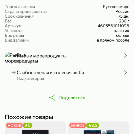
Холодный чай белый «J`DAI» со вкусом белого персика, 500 мл
Готовый завтрак «Leonardo» Подушечки с шоколадно-ореховой начинкой, 250 г
Торговая марка
Русское море
Страна производства
Россия
В корзину
В корзину
Срок хранения
75 дн.
Вес
230 г
Артикул
4605561011098
4,8
5
Упаковка
пластик
Вид рыбы
сельдь
Вид заливки
в пряном посоле
Рыба и морепродукты
Категория
Слабосоленая и соленая рыба
Подкатегория
356,99 ₽
49,99 ₽
299,99 ₽
300 г
230 г
Йогурт питьевой «Yota» без добавления сахара, 300 г
Сыр 50% «Ламбер», 230 г
Поделиться
В корзину
В корзину
Похожие товары
5
3,8
5
3,5
НОВОЕ
НОВОЕ