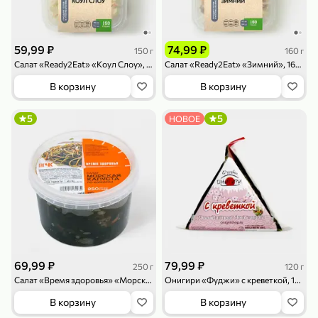
119,99 ₽
159,99 ₽
1 л
800 г
Напиток сильногазированный «Rich» Биттер Лемон, 1 л
Майонезный соус «Calve» Легкий, 800 г
89,99 ₽
В корзину
В корзину
59,99 ₽
74,99 ₽
150 г
160 г
Салат «Ready2Eat» «Коул Слоу», 150 г
Салат «Ready2Eat» «Зимний», 160 г
4,6
5
ХИТ
В корзину
В корзину
5
5
НОВОЕ
189,99 ₽
59,99 ₽
119,99 ₽
49,99 ₽
120 г
39 г
Ветчина «ИНДИлайт» филе индейки Мраморное, в нарезке, 120 г
Печенье «Orion» Choco Boy Сафари кокос, 39 г
В корзину
В корзину
69,99 ₽
79,99 ₽
250 г
120 г
Салат «Время здоровья» «Морская капуста по-корейски », 250 г
Онигири «Фуджи» с креветкой, 120 г
5
5
В корзину
В корзину