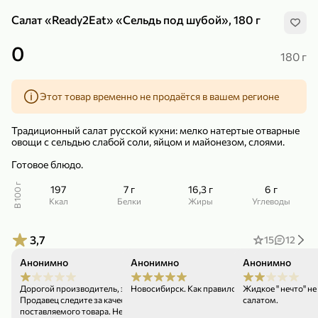
Салат «Ready2Eat» «Сельдь под шубой», 180 г
0
180 г
Этот товар временно не продаётся в вашем регионе
299,99 ₽
159,99 ₽
1 кг
130 г
Нектарин красный
Конфеты шоколадные «Babyfox» Galaxy sphere с фундуком, 130 г
Традиционный салат русской кухни: мелко натертые отварные
В корзину
В корзину
овощи с сельдью слабой соли, яйцом и майонезом, слоями.
Готовое блюдо.
5
5
В 100 г
197
7 г
16,3 г
6 г
ккал
Белки
Жиры
Углеводы
3,7
15
12
Анонимно
Анонимно
Анонимно
01.05.26
02.04.26
Дорогой производитель, это кислое!
Новосибирск. Как правило вкусный салат
Жидкое " нечто" н
89,99 ₽
99,99 ₽
Продавец следите за качеством
салатом.
поставляемого товара. Неужели нельзя
69,99 ₽
89,99 ₽
500 мл
250 г