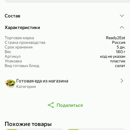
вкусно приготовить этот салат? Его многие
Холодный чай белый «J`DAI» со вкусом белого персика, 500 мл
Готовый завтрак «Leonardo» Подушечки с шоколадно-ореховой начинкой, 250 г
любят, я бы брала с удовольствием!
В корзину
В корзину
Состав
Характеристики
4,8
5
Торговая марка
Ready2Eat
Страна производства
Россия
Срок хранения
5 дн.
Вес
180 г
Артикул
код не указан
Упаковка
пластик
Вид готовых блюд
салат
356,99 ₽
Готовая еда из магазина
Категория
49,99 ₽
299,99 ₽
300 г
230 г
Йогурт питьевой «Yota» без добавления сахара, 300 г
Сыр 50% «Ламбер», 230 г
В корзину
В корзину
Поделиться
5
3,9
Похожие товары