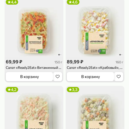
4,4
4,6
79,99 ₽
159,99 ₽
70 г
500 г
Папайя сушеная «Good fruit», 70 г
Редис, 500 г
В корзину
В корзину
69,99 ₽
89,99 ₽
150 г
160 г
Салат «Ready2Eat» Витаминный с болгарским перцем, 150 г
Салат «Ready2Eat» «Крабовый», 160 г
5
5
ХИТ
В корзину
В корзину
4,2
3,3
144,99 ₽