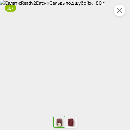
3,7
Укажите адрес
4,7
4,8
ХИТ
64,99 ₽
59,99 ₽
69,99 ₽
95 г
60 г
Мороженое «Medino» ванильный пломбир в рожке, 95 г
Чипсы «PRO-Чипсы» натуральные картофельные со вкусом краба, 60 г
В корзину
В корзину
4,6
5