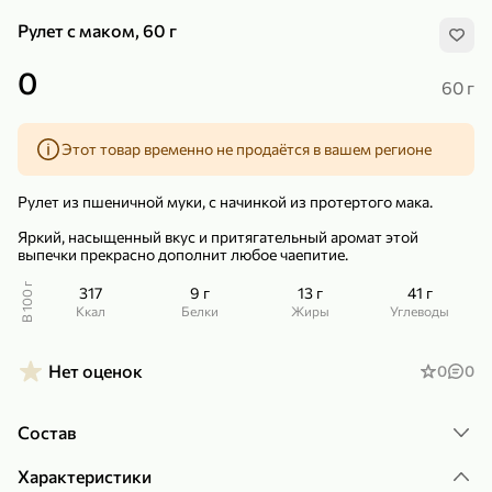
Рулет с маком, 60 г
0
60 г
Этот товар временно не продаётся в вашем регионе
299,99 ₽
159,99 ₽
1 кг
130 г
Нектарин красный
Конфеты шоколадные «Babyfox» Galaxy sphere с фундуком, 130 г
Рулет из пшеничной муки, с начинкой из протертого мака.
В корзину
В корзину
Яркий, насыщенный вкус и притягательный аромат этой
выпечки прекрасно дополнит любое чаепитие.
5
5
В 100 г
317
9 г
13 г
41 г
ккал
Белки
Жиры
Углеводы
Нет оценок
0
0
Состав
89,99 ₽
99,99 ₽
Характеристики
64,99 ₽
89,99 ₽
500 мл
250 г