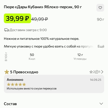
Пюре «Дары Кубани» Яблоко-персик, 90 г
39,99 ₽
49,99 ₽
90 г
Доставим завтра с 9:00
299,99 ₽
159,99 ₽
1 кг
130 г
Нежное и питательное 100% натуральное пюре.
Нектарин красный
Конфеты шоколадные «Babyfox» Galaxy sphere с фундуком, 130 г
Мягкую упаковку с пюре удобно взять с собой на прогулку, в
В корзину
В корзину
Ещё
дорогу или путешествие, она не тяжелая и не разобьется,
малыш сможет самостоятельно из нее есть и не испачкаться.
В 100 г
50
12 г
5
5
ккал
Углеводы
Подойдет для полдника или на десерт для детей с 5 месяцев.
– Без добавления крахмала и сахара.
5
Превосходно
2
1
Анонимно
14.09.25
Используем вместо смузи перекусов
89,99 ₽
99,99 ₽
Состав
69,99 ₽
89,99 ₽
500 мл
250 г