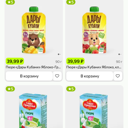
5
5
79,99 ₽
159,99 ₽
70 г
500 г
Папайя сушеная «Good fruit», 70 г
Редис, 500 г
49,99 ₽
49,99 ₽
В корзину
В корзину
39,99 ₽
39,99 ₽
90 г
90 г
Пюре «Дары Кубани» Яблоко-Груша-Банан-Манго, 90 г
Пюре «Дары Кубани» Яблоко, клубника, малина, 90 г
5
5
ХИТ
В корзину
В корзину
5
5
144,99 ₽