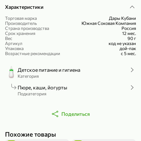
Холодный чай белый «J`DAI» со вкусом белого персика, 500 мл
Готовый завтрак «Leonardo» Подушечки с шоколадно-ореховой начинкой, 250 г
Характеристики
В корзину
В корзину
Торговая марка
Дары Кубани
Производитель
Южная Соковая Компания
Страна производства
Россия
4,8
5
Срок хранения
12 мес.
Вес
90 г
Артикул
код не указан
Упаковка
дой-пак
Возрастные рекомендации
с 5 мес.
Детское питание и гигиена
Категория
356,99 ₽
Пюре, каши, йогурты
Подкатегория
49,99 ₽
299,99 ₽
300 г
230 г
Йогурт питьевой «Yota» без добавления сахара, 300 г
Сыр 50% «Ламбер», 230 г
В корзину
В корзину
Поделиться
5
3,9
Похожие товары