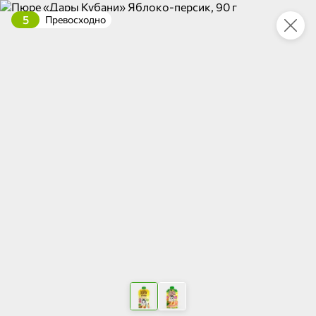
5
Превосходно
Укажите адрес
4,9
4,8
ХИТ
64,99 ₽
59,99 ₽
69,99 ₽
95 г
60 г
Мороженое «Medino» ванильный пломбир в рожке, 95 г
Чипсы «PRO-Чипсы» натуральные картофельные со вкусом краба, 60 г
В корзину
В корзину
4,4
5