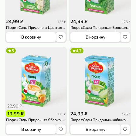
119,99 ₽
159,99 ₽
1 л
800 г
Напиток сильногазированный «Rich» Биттер Лемон, 1 л
Майонезный соус «Calve» Легкий, 800 г
В корзину
В корзину
24,99 ₽
24,99 ₽
125 г
125 г
Пюре «Сады Придонья» Цветная капуста, 125 г
Пюре «Сады Придонья» Брокколи, 125 г
4,6
5
ХИТ
В корзину
В корзину
5
4,7
189,99 ₽
59,99 ₽
119,99 ₽
49,99 ₽
120 г
39 г
Ветчина «ИНДИлайт» филе индейки Мраморное, в нарезке, 120 г
Печенье «Orion» Choco Boy Сафари кокос, 39 г
22,99 ₽
В корзину
В корзину
19,99 ₽
24,99 ₽
125 г
125 г
Пюре «Сады Придонья» Яблоко, абрикос, 125 г
Пюре «Сады Придонья» кабачковое, 125 г
5
5
В корзину
В корзину