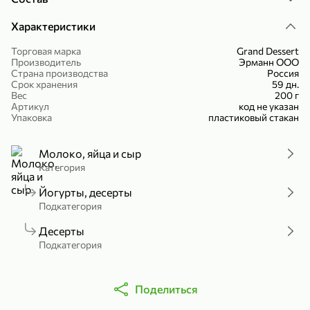
Холодный чай белый «J`DAI» со вкусом белого персика, 500 мл
Готовый завтрак «Leonardo» Подушечки с шоколадно-ореховой начинкой, 250 г
Характеристики
В корзину
В корзину
Торговая марка
Grand Dessert
Производитель
Эрманн ООО
4,8
5
Страна производства
Россия
Срок хранения
59 дн.
Вес
200 г
Артикул
код не указан
Упаковка
пластиковый стакан
Молоко, яйца и сыр
Категория
356,99 ₽
Йогурты, десерты
Подкатегория
49,99 ₽
299,99 ₽
300 г
230 г
Йогурт питьевой «Yota» без добавления сахара, 300 г
Сыр 50% «Ламбер», 230 г
Десерты
В корзину
В корзину
Подкатегория
5
4
Поделиться