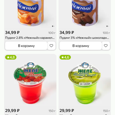
119,99 ₽
159,99 ₽
1 л
800 г
Напиток сильногазированный «Rich» Биттер Лемон, 1 л
Майонезный соус «Calve» Легкий, 800 г
В корзину
В корзину
4,6
5
ХИТ
34,99 ₽
34,99 ₽
100 г
100 г
Пудинг 2.8% «Нежный» карамельный, 100 г
Пудинг 3% «Нежный» шоколадный, 100 г
В корзину
В корзину
4,8
4,6
189,99 ₽
59,99 ₽
119,99 ₽
49,99 ₽
120 г
39 г
Ветчина «ИНДИлайт» филе индейки Мраморное, в нарезке, 120 г
Печенье «Orion» Choco Boy Сафари кокос, 39 г
В корзину
В корзину
5
5
29,99 ₽
29,99 ₽
150 г
150 г