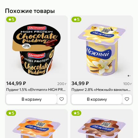
Похожие товары
5
5
79,99 ₽
159,99 ₽
70 г
500 г
Папайя сушеная «Good fruit», 70 г
Редис, 500 г
В корзину
В корзину
5
5
ХИТ
144,99 ₽
34,99 ₽
200 г
100 г
Пудинг 1.5% «Ehrmann» HIGH PROTEIN, Шоколад, 200 г
Пудинг 2.8% «Нежный» ванильный, 100 г
В корзину
В корзину
5
5
144,99 ₽