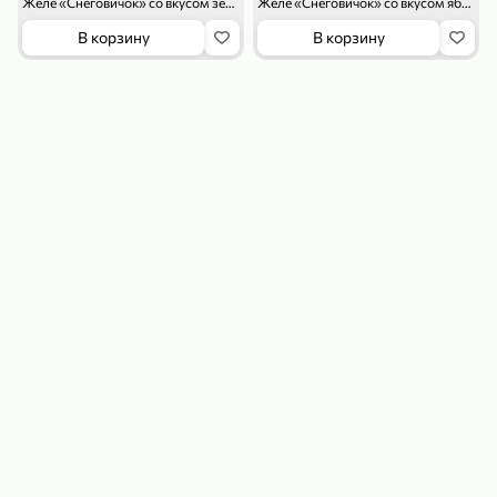
Желе «Снеговичок» со вкусом земляники, 150 г
Желе «Снеговичок» со вкусом яблока, 150 г
В корзину
В корзину
179,99 ₽
159,99 ₽
54,99 ₽
500 г
35 г
Рис «TaMashAe MIADI PREMIUM» басмати пропаренный, 500 г
Кукуруза «Джинн» со вкусом двойного сыра и чили, 35 г
В корзину
В корзину
5
5