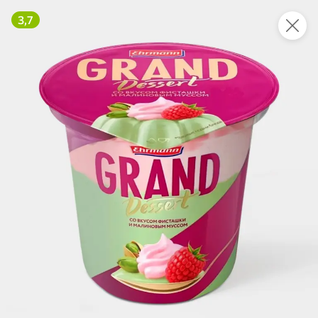
3,7
Укажите адрес
4,9
4,8
ХИТ
64,99 ₽
59,99 ₽
69,99 ₽
95 г
60 г
Мороженое «Medino» ванильный пломбир в рожке, 95 г
Чипсы «PRO-Чипсы» натуральные картофельные со вкусом краба, 60 г
В корзину
В корзину
4,4
5