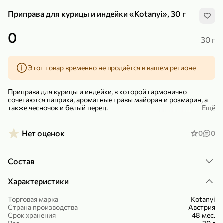
Приправа для курицы и индейки «Kotanyi», 30 г
0
30 г
Этот товар временно не продаётся в вашем регионе
299,99 ₽
159,99 ₽
1 кг
130 г
Нектарин красный
Конфеты шоколадные «Babyfox» Galaxy sphere с фундуком, 130 г
Приправа для курицы и индейки, в которой гармонично
В корзину
В корзину
сочетаются паприка, ароматные травы майоран и розмарин, а
также чесночок и белый перец.
Ещё
5
5
Приготовленная на гриле или сковороде птица будет иметь
золотистую и хрустящую корочку.
Нет оценок
0
0
Приправа отлично подходит не только к блюдам из курицы и
индейки, но к нежному мясу кролика.
Состав
Характеристики
Торговая марка
Kotanyi
Страна производства
Австрия
89,99 ₽
99,99 ₽
Срок хранения
48 мес.
64,99 ₽
89,99 ₽
500 мл
250 г
Вес
30 г