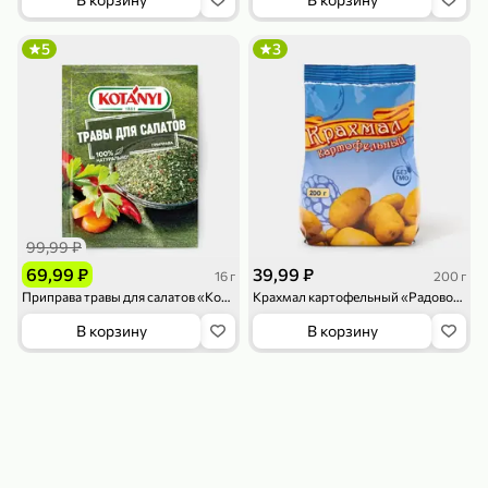
119,99 ₽
159,99 ₽
1 л
800 г
Напиток сильногазированный «Rich» Биттер Лемон, 1 л
Майонезный соус «Calve» Легкий, 800 г
5
3
В корзину
В корзину
4,6
5
ХИТ
99,99 ₽
69,99 ₽
39,99 ₽
16 г
200 г
Приправа травы для салатов «Kotanyi», 16 г
Крахмал картофельный «Радово», 200 г
189,99 ₽
59,99 ₽
В корзину
В корзину
119,99 ₽
49,99 ₽
120 г
39 г
Ветчина «ИНДИлайт» филе индейки Мраморное, в нарезке, 120 г
Печенье «Orion» Choco Boy Сафари кокос, 39 г
В корзину
В корзину
5
5