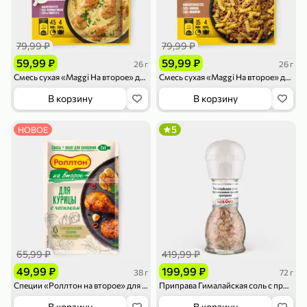
79,99 ₽
79,99 ₽
59,99 ₽
59,99 ₽
26 г
26 г
Смесь сухая «Maggi На второе» для приготовления курицы в сливочно-чесночном соусе, 26 г
Смесь сухая «Maggi На второе» для приготовления макарон по-флотски от шэфа, 26 г
В корзину
В корзину
79,99 ₽
169,99 ₽
70 г
500 г
Папайя сушеная «Good fruit», 70 г
Редис, 500 г
5
НОВОЕ
В корзину
В корзину
5
5
ХИТ
65,99 ₽
419,99 ₽
49,99 ₽
199,99 ₽
38 г
72 г
Специи «Роллтон на второе» для курицы с чесноком, 38 г
Приправа Гималайская соль с прованскими травами «Kotanyi» мельница, 72 г
144,99 ₽
В корзину
В корзину