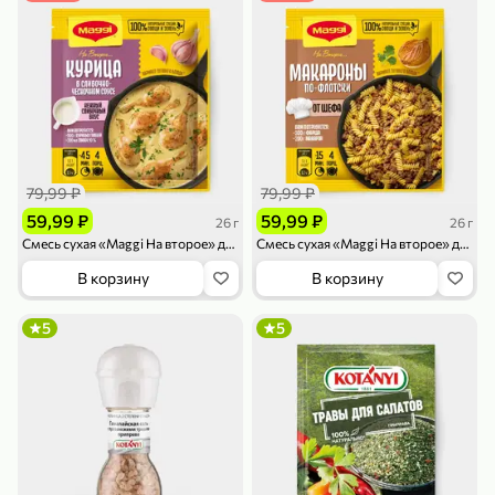
79,99 ₽
159,99 ₽
70 г
500 г
79,99 ₽
79,99 ₽
Папайя сушеная «Good fruit», 70 г
Редис, 500 г
59,99 ₽
59,99 ₽
26 г
26 г
В корзину
В корзину
Смесь сухая «Maggi На второе» для приготовления курицы в сливочно-чесночном соусе, 26 г
Смесь сухая «Maggi На второе» для приготовления макарон по-флотски от шэфа, 26 г
В корзину
В корзину
5
5
ХИТ
5
5
144,99 ₽