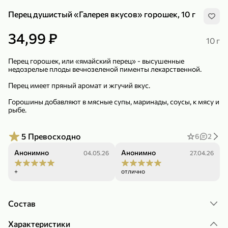
Перец душистый «Галерея вкусов» горошек, 10 г
34,99 ₽
10 г
Перец горошек, или «ямайский перец» - высушенные
недозрелые плоды вечнозеленой пименты лекарственной.
299,99 ₽
159,99 ₽
1 кг
130 г
Нектарин красный
Конфеты шоколадные «Babyfox» Galaxy sphere с фундуком, 130 г
Перец имеет пряный аромат и жгучий вкус.
В корзину
В корзину
Горошины добавляют в мясные супы, маринады, соусы, к мясу и
рыбе.
5
5
5
Превосходно
6
2
Анонимно
Анонимно
04.05.26
27.04.26
+
отлично
Состав
89,99 ₽
99,99 ₽
Характеристики
69,99 ₽
89,99 ₽
500 мл
250 г