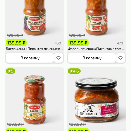
179,99 ₽
179,99 ₽
139,99 ₽
139,99 ₽
450 г
470 г
79,99 ₽
159,99 ₽
70 г
500 г
Баклажаны «Пиканта» печеные в томатном соусе, 450 г
Фасоль печеная «Пиканта» в томатном соусе, 470 г
Папайя сушеная «Good fruit», 70 г
Редис, 500 г
В корзину
В корзину
В корзину
В корзину
5
4,6
5
5
ХИТ
189,99 ₽
189,99 ₽
144,99 ₽