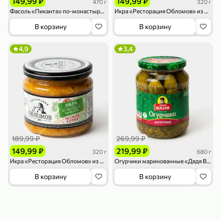
149,99 ₽
149,99 ₽
470 г
320 г
119,99 ₽
159,99 ₽
1 л
800 г
Фасоль «Пиканта» по-монастырски с овощами, 470 г
Икра «Ресторация Обломов» из молодых баклажанов, 320 г
Напиток сильногазированный «Rich» Биттер Лемон, 1 л
Майонезный соус «Calve» Легкий, 800 г
В корзину
В корзину
В корзину
В корзину
4,9
3,4
4,6
5
ХИТ
189,99 ₽
269,99 ₽
189,99 ₽
59,99 ₽
149,99 ₽
219,99 ₽
320 г
680 г
119,99 ₽
49,99 ₽
120 г
39 г
Икра «Ресторация Обломов» из молодых кабачков, 320 г
Огурчики маринованные «Дядя Ваня» Восточные, 680 г
Ветчина «ИНДИлайт» филе индейки Мраморное, в нарезке, 120 г
Печенье «Orion» Choco Boy Сафари кокос, 39 г
В корзину
В корзину
В корзину
В корзину
5
5