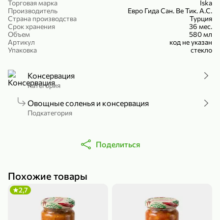
Торговая марка
Iska
Холодный чай белый «J`DAI» со вкусом белого персика, 500 мл
Готовый завтрак «Leonardo» Подушечки с шоколадно-ореховой начинкой, 250 г
Производитель
Евро Гида Сан. Ве Тик. А.С.
Страна производства
Турция
В корзину
В корзину
Срок хранения
36 мес.
Объем
580 мл
Артикул
код не указан
4,8
5
Упаковка
стекло
Консервация
Категория
Овощные соленья и консервация
Подкатегория
356,99 ₽
Поделиться
49,99 ₽
299,99 ₽
300 г
230 г
Йогурт питьевой «Yota» без добавления сахара, 300 г
Сыр 50% «Ламбер», 230 г
В корзину
В корзину
Похожие товары
2,7
5
3,9