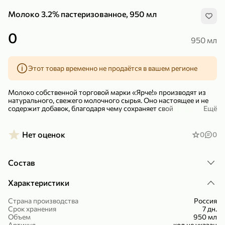
Молоко 3.2% пастеризованное, 950 мл
0
950 мл
Этот товар временно не продаётся в вашем регионе
299,99 ₽
159,99 ₽
1 кг
130 г
Нектарин красный
Конфеты шоколадные «Babyfox» Galaxy sphere с фундуком, 130 г
Молоко собственной торговой марки «Ярче!» производят из
В корзину
В корзину
натурального, свежего молочного сырья. Оно настоящее и не
содержит добавок, благодаря чему сохраняет свой
Ещё
естественный молочный вкус и сладковато-сливочный аромат.
5
5
Молоко «Ярче!» не только вкусное, но и полезное – оно
Нет оценок
0
0
содержит минеральные элементы. Продукт сохраняет
максимум полезных свойств даже после пастеризации –
непродолжительного нагревания до температуры ниже 100
Состав
градусов.
Это молоко можно хранить относительно недолго и только в
Характеристики
холодильнике, ведь оно живое. Кстати, благодаря полезным
молочнокислым бактериям, которые сохраняются в напитке, из
Страна производства
Россия
молока «Ярче!» получается отличная домашняя простокваша.
Срок хранения
7 дн.
89,99 ₽
99,99 ₽
Объем
950 мл
64,99 ₽
89,99 ₽
500 мл
250 г
Артикул
код не указан