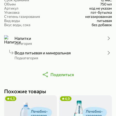
Объем
750 мл
Холодный чай белый «J`DAI» со вкусом белого персика, 500 мл
Готовый завтрак «Leonardo» Подушечки с шоколадно-ореховой начинкой, 250 г
Артикул
код не указан
Упаковка
В корзину
В корзину
пэт-бутылка
Степень газирования
негазированная
Вид воды
питьевая
4,8
5
Вкус воды, сока
без добавок
Напитки
Категория
Вода питьевая и минеральная
Подкатегория
356,99 ₽
Поделиться
49,99 ₽
299,99 ₽
300 г
230 г
Йогурт питьевой «Yota» без добавления сахара, 300 г
Сыр 50% «Ламбер», 230 г
Похожие товары
В корзину
В корзину
4,3
4,9
5
3,9