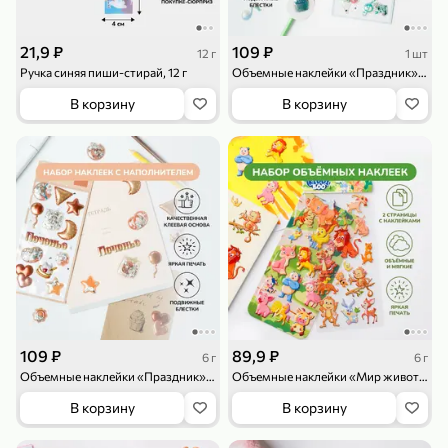
21,9 ₽
109 ₽
12 г
1 шт
Ручка синяя пиши-стирай, 12 г
Объемные наклейки «Праздник», со стразами
В корзину
В корзину
79,99 ₽
159,99 ₽
70 г
500 г
Папайя сушеная «Good fruit», 70 г
Редис, 500 г
В корзину
В корзину
5
5
ХИТ
109 ₽
89,9 ₽
6 г
6 г
Объемные наклейки «Праздник», со стразами, 6 г
Объемные наклейки «Мир животных», 2 страницы, 6 г
В корзину
В корзину
144,99 ₽