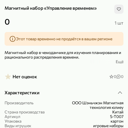
Магнитный набор «Управление временем»
0
1 шт
Этот товар временно не продаётся в вашем регионе
299,99 ₽
159,99 ₽
1 кг
130 г
Нектарин красный
Конфеты шоколадные «Babyfox» Galaxy sphere с фундуком, 130 г
Магнитный набор в чемоданчике для изучения планирования и
В корзину
В корзину
рационального распределения времени.
Ещё
В комплекте 16 карточек, 108 магнитов, часы, маркер и
5
5
магнитная доска.
Нет оценок
0
0
Размер чемоданчика: длина 27, 5 см, ширина 20,5 см, высота 4,2
см.
Характеристики
Артикул S-T007.
Производитель
ООО Шэньчжэн Магнитная
технология юлиеу
Страна производства
Китай
Артикул
S-T007
89,99 ₽
99,99 ₽
Упаковка
картон
Виды игрушек
игровые наборы
69,99 ₽
89,99 ₽
500 мл
250 г