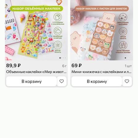
119,99 ₽
159,99 ₽
1 л
800 г
Напиток сильногазированный «Rich» Биттер Лемон, 1 л
Майонезный соус «Calve» Легкий, 800 г
В корзину
В корзину
4,6
5
ХИТ
89,9 ₽
69 ₽
6 г
1 шт
Объемные наклейки «Мир животных», 2 страницы, 6 г
Мини-книжечка с наклейками и листком для заметок
В корзину
В корзину
189,99 ₽
59,99 ₽
119,99 ₽
49,99 ₽
120 г
39 г
Ветчина «ИНДИлайт» филе индейки Мраморное, в нарезке, 120 г
Печенье «Orion» Choco Boy Сафари кокос, 39 г
В корзину
В корзину
5
5