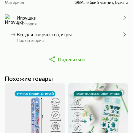
Материал
ЭВА, гибкий магнит, бумага
Холодный чай белый «J`DAI» со вкусом белого персика, 500 мл
Готовый завтрак «Leonardo» Подушечки с шоколадно-ореховой начинкой, 250 г
В корзину
В корзину
Игрушки
Категория
4,8
5
Все для творчества, игры
Подкатегория
Поделиться
Похожие товары
356,99 ₽
49,99 ₽
299,99 ₽
300 г
230 г
Йогурт питьевой «Yota» без добавления сахара, 300 г
Сыр 50% «Ламбер», 230 г
В корзину
В корзину
5
3,9