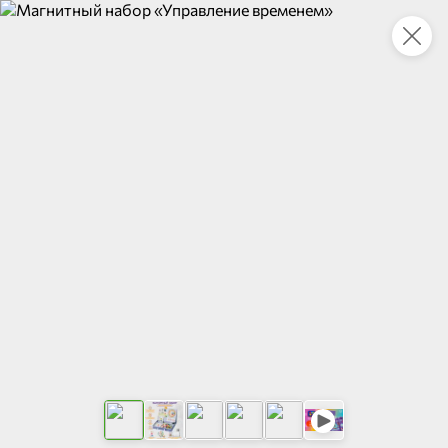
Укажите адрес
4,7
4,8
ХИТ
64,99 ₽
59,99 ₽
69,99 ₽
95 г
60 г
Мороженое «Medino» ванильный пломбир в рожке, 95 г
Чипсы «PRO-Чипсы» натуральные картофельные со вкусом краба, 60 г
В корзину
В корзину
4,6
5