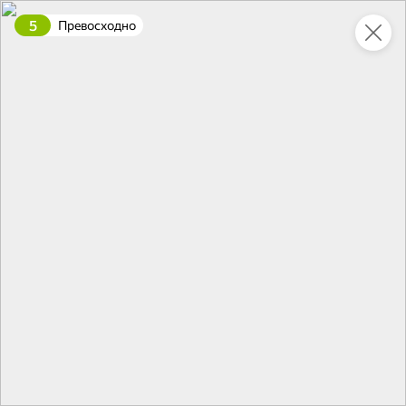
5
Превосходно
Укажите адрес
4,7
4,8
ХИТ
64,99 ₽
59,99 ₽
69,99 ₽
95 г
60 г
Мороженое «Medino» ванильный пломбир в рожке, 95 г
Чипсы «PRO-Чипсы» натуральные картофельные со вкусом краба, 60 г
В корзину
В корзину
4,6
5