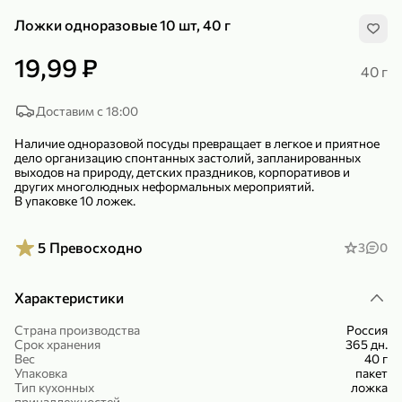
Ложки одноразовые 10 шт, 40 г
19,99 ₽
40 г
Доставим с 18:00
299,99 ₽
159,99 ₽
1 кг
130 г
Наличие одноразовой посуды превращает в легкое и приятное
Нектарин красный
Конфеты шоколадные «Babyfox» Galaxy sphere с фундуком, 130 г
дело организацию спонтанных застолий, запланированных
выходов на природу, детских праздников, корпоративов и
В корзину
В корзину
других многолюдных неформальных мероприятий.
В упаковке 10 ложек.
5
5
5
Превосходно
3
0
Характеристики
Страна производства
Россия
Срок хранения
365 дн.
Вес
40 г
Упаковка
пакет
89,99 ₽
99,99 ₽
Тип кухонных
ложка
69,99 ₽
89,99 ₽
500 мл
250 г
принадлежностей