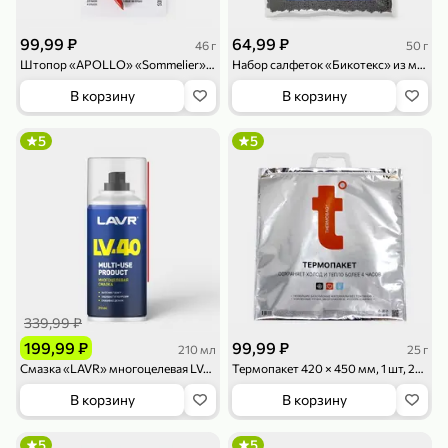
99,99 ₽
64,99 ₽
46 г
50 г
Штопор «APOLLO» «Sommelier», 46 г
Набор салфеток «Бикотекс» из микрофибры, 3шт., 50 г
В корзину
В корзину
5
5
79,99 ₽
159,99 ₽
70 г
500 г
Папайя сушеная «Good fruit», 70 г
Редис, 500 г
В корзину
В корзину
5
5
ХИТ
339,99 ₽
199,99 ₽
99,99 ₽
210 мл
25 г
Смазка «LAVR» многоцелевая LV-40, 210 мл
Термопакет 420 × 450 мм, 1 шт, 25 г
В корзину
В корзину
144,99 ₽
5
5