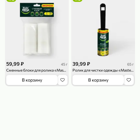
119,99 ₽
159,99 ₽
1 л
800 г
Напиток сильногазированный «Rich» Биттер Лемон, 1 л
Майонезный соус «Calve» Легкий, 800 г
В корзину
В корзину
4,6
5
ХИТ
59,99 ₽
39,99 ₽
45 г
65 г
Сменные блоки для ролика «Master Fresh» Эконом, 2 шт*20 слоев, 45 г
Ролик для чистки одежды «Master Fresh» Эконом, 20 слоев, 65 г
В корзину
В корзину
189,99 ₽
59,99 ₽
119,99 ₽
49,99 ₽
120 г
39 г
Ветчина «ИНДИлайт» филе индейки Мраморное, в нарезке, 120 г
Печенье «Orion» Choco Boy Сафари кокос, 39 г
В корзину
В корзину
5
5