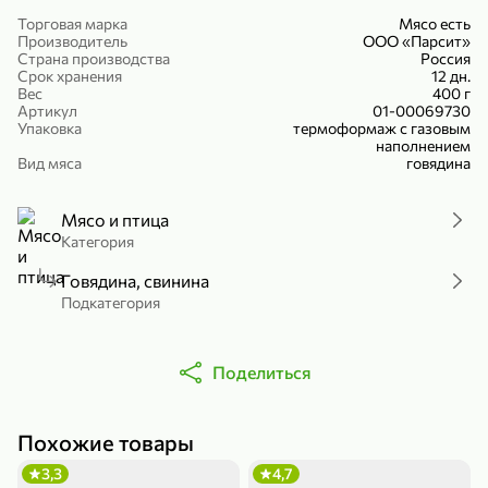
Холодный чай белый «J`DAI» со вкусом белого персика, 500 мл
Готовый завтрак «Leonardo» Подушечки с шоколадно-ореховой начинкой, 250 г
Торговая марка
Мясо есть
Производитель
ООО «Парсит»
В корзину
В корзину
Страна производства
Россия
Срок хранения
12 дн.
Вес
400 г
4,8
5
Артикул
01-00069730
Упаковка
термоформаж с газовым
наполнением
Вид мяса
говядина
Мясо и птица
Категория
Говядина, свинина
356,99 ₽
Подкатегория
49,99 ₽
299,99 ₽
300 г
230 г
Йогурт питьевой «Yota» без добавления сахара, 300 г
Сыр 50% «Ламбер», 230 г
Поделиться
В корзину
В корзину
5
3,8
Похожие товары
3,3
4,7