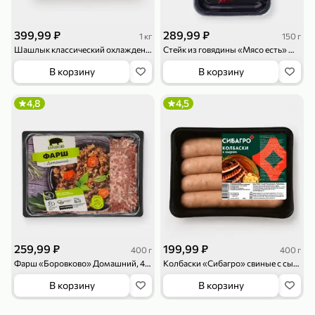
119,99 ₽
159,99 ₽
1 л
800 г
Напиток сильногазированный «Rich» Биттер Лемон, 1 л
Майонезный соус «Calve» Легкий, 800 г
399,99 ₽
289,99 ₽
1 кг
150 г
В корзину
В корзину
Шашлык классический охлажденный «Омский бекон», 1,3 - 2 кг
Стейк из говядины «Мясо есть» Минутка в маринаде, 150 г
В корзину
В корзину
4,6
5
ХИТ
4,8
4,5
189,99 ₽
59,99 ₽
119,99 ₽
49,99 ₽
120 г
39 г
Ветчина «ИНДИлайт» филе индейки Мраморное, в нарезке, 120 г
Печенье «Orion» Choco Boy Сафари кокос, 39 г
259,99 ₽
199,99 ₽
400 г
400 г
В корзину
В корзину
Фарш «Боровково» Домашний, 400 г
Колбаски «Сибагро» свиные с сыром, 400 г
В корзину
В корзину
5
5