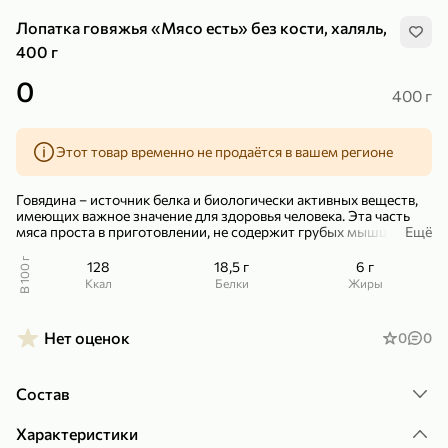
Лопатка говяжья «Мясо есть» без кости, халяль,
400 г
0
400 г
299,99 ₽
159,99 ₽
1 кг
130 г
Этот товар временно не продаётся в вашем регионе
Нектарин красный
Конфеты шоколадные «Babyfox» Galaxy sphere с фундуком, 130 г
В корзину
В корзину
Говядина – источник белка и биологически активных веществ,
имеющих важное значение для здоровья человека. Эта часть
мяса проста в приготовлении, не содержит грубых мышц и
Ещё
5
5
соединительных тканей.
В 100 г
128
18,5 г
6 г
Маркировка «халяль» означает, что мясо подойдет для
ккал
Белки
Жиры
употребления в пищу мусульманам, так как заготовлено с
соблюдением исламских традиций.
Нет оценок
0
0
Лопатка говяжья подойдет для приготовления первых и вторых
блюд.
Любители сытного ужина могут приготовить из говяжьей
Состав
лопатки бефстроганов или запечь ее в духовке.
89,99 ₽
99,99 ₽
Характеристики
69,99 ₽
89,99 ₽
500 мл
250 г