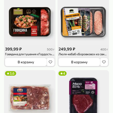
79,99 ₽
159,99 ₽
70 г
500 г
Папайя сушеная «Good fruit», 70 г
Редис, 500 г
399,99 ₽
249,99 ₽
500 г
400 г
В корзину
В корзину
Говядина для тушения «Гордость фермера», 500 г
Люля-кебаб «Боровково» из свинины, 400 г
В корзину
В корзину
5
5
ХИТ
3,6
4
144,99 ₽