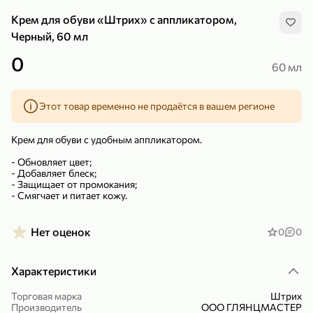
Крем для обуви «Штрих» с аппликатором,
Черный, 60 мл
0
60 мл
299,99 ₽
159,99 ₽
1 кг
130 г
Этот товар временно не продаётся в вашем регионе
Нектарин красный
Конфеты шоколадные «Babyfox» Galaxy sphere с фундуком, 130 г
В корзину
В корзину
Крем для обуви с удобным аппликатором.
- Обновляет цвет;
5
5
- Добавляет блеск;
- Защищает от промокания;
- Смягчает и питает кожу.
Нет оценок
0
0
Характеристики
89,99 ₽
99,99 ₽
Торговая марка
Штрих
Производитель
ООО ГЛЯНЦМАСТЕР
69,99 ₽
89,99 ₽
500 мл
250 г