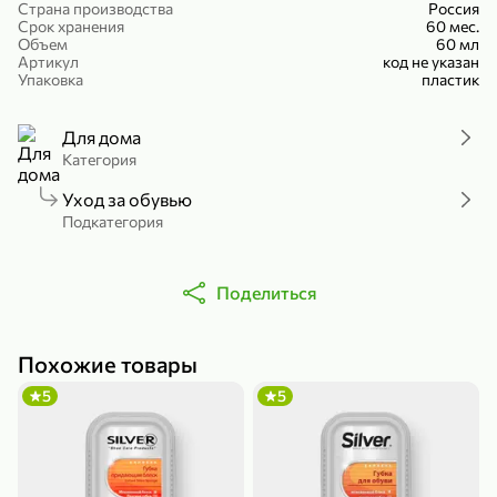
Страна производства
Россия
Холодный чай белый «J`DAI» со вкусом белого персика, 500 мл
Готовый завтрак «Leonardo» Подушечки с шоколадно-ореховой начинкой, 250 г
Срок хранения
60 мес.
Объем
60 мл
В корзину
В корзину
Артикул
код не указан
Упаковка
пластик
4,8
5
Для дома
Категория
Уход за обувью
Подкатегория
Поделиться
356,99 ₽
49,99 ₽
299,99 ₽
300 г
230 г
Йогурт питьевой «Yota» без добавления сахара, 300 г
Сыр 50% «Ламбер», 230 г
Похожие товары
В корзину
В корзину
5
5
5
4