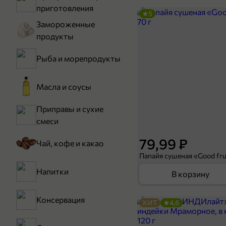
приготовления
5
Замороженные
продукты
Рыба и морепродукты
Масла и соусы
Приправы и сухие
смеси
79,99 ₽
Чай, кофе и какао
Папайя сушеная «Good frui
Напитки
В корзину
Консервация
ХИТ
4,6