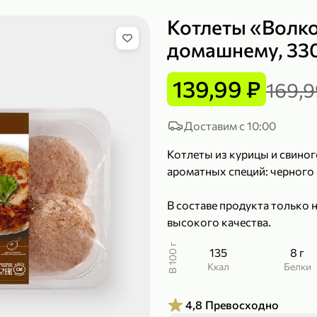
Котлеты «Волк
домашнему, 330
149,99 ₽
139,99 ₽
169,9
99,99 ₽
39,99 
200 г
120 г
Сыр рассольный 35% «Comella», 200 г
Полотенца бумажные «Soffione» MENU, 2 рулона, 120 г
Доставим с 10:00
В корзину
В к
Котлеты из курицы и свиног
ароматных специй: черного 
4,9
5
В составе продукта только
высокого качества.
В 100 г
135
8 г
ккал
Белки
4,8
Превосходно