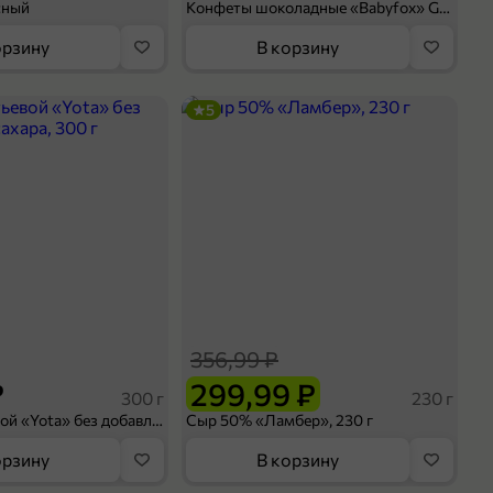
сный
Конфеты шоколадные «Babyfox» Galaxy sphere с фундуком, 130 г
орзину
В корзину
5
356,99 ₽
₽
299,99 ₽
300 г
230 г
Йогурт питьевой «Yota» без добавления сахара, 300 г
Сыр 50% «Ламбер», 230 г
орзину
В корзину