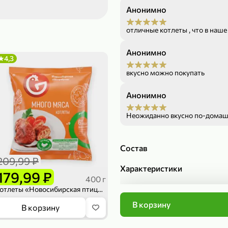
Анонимно
299,99 ₽
199,99 ₽
149,98 ₽
149,99
отличные котлеты , что в наше
150 г
300 г
Риет «Сибагро» с кедровыми орехами, 150 г
Манго «Good fruit» резаное, 300 г
Анонимно
4,3
В корзину
В к
вкусно можно покупать
ХИТ
4,7
Анонимно
Неожиданно вкусно по-домаш
Состав
209,99 ₽
Характеристики
179,99 ₽
400 г
Торговая марка
Котлеты «Новосибирская птицефабрика» Много мяса, 400 г
Производитель
Страна производства
В корзину
839,99 ₽
В корзину
Срок хранения
Вес
689,99 ₽
59,99 
300 г
227 г
Артикул