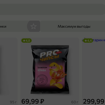
енки
Максимум выгоды
4,8
4,4
69,99 ₽
299,99
95 г
60 г