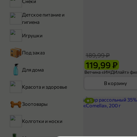
Снеки
Детское питание и
гигиена
Игрушки
Под заказ
189,99 ₽
119,99 ₽
Для дома
В корзину
Красота и здоровье
5
Зоотовары
Колготки и носки