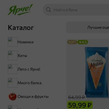
Каталог
Лучшие оц
Новинки
ХИТ
4,9
Хиты
Лето с Ярче!
Много белка
Овощи и фрукты
64,99 ₽
59,99 ₽