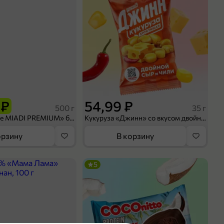
 ₽
54,99 ₽
500 г
35 г
Рис «TaMashAe MIADI PREMIUM» басмати пропаренный, 500 г
Кукуруза «Джинн» со вкусом двойного сыра и чили, 35 г
орзину
В корзину
5