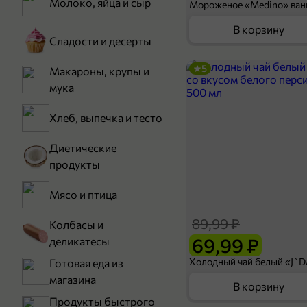
Молоко, яйца и сыр
В корзину
Сладости и десерты
5
Макароны, крупы и
мука
Хлеб, выпечка и тесто
Диетические
продукты
Мясо и птица
89,99 ₽
Колбасы и
69,99 ₽
деликатесы
Готовая еда из
магазина
В корзину
Продукты быстрого