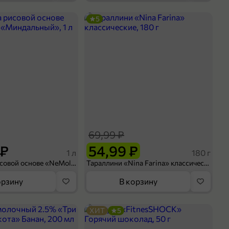
5
69,99 ₽
 ₽
54,99 ₽
1 л
180 г
Напиток на рисовой основе «NeMoloko» «Миндальный», 1 л
Тараллини «Nina Farina» классические, 180 г
орзину
В корзину
ХИТ
5