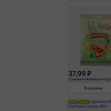
399,99 ₽
800 г
Пельмени «Большая кастрюля» МАХ Классические, 800 г
В корзину
37,99 ₽
В корзину
ХИТ
3,8