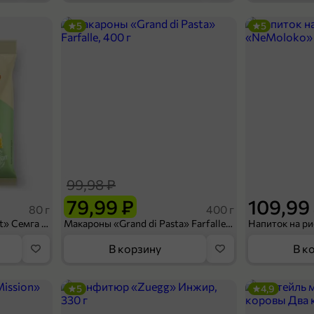
5
5
299,99 ₽
199,99 ₽
450 г
Пельмени «Сибирский деликатес» с говядиной, 450 г
В корзину
99,98 ₽
79,99 ₽
109,99
80 г
400 г
Сухарики «Кириешки Light» Семга с сыром, 80 г
Макароны «Grand di Pasta» Farfalle, 400 г
В корзину
В к
5
4,9