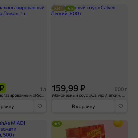
ХИТ
5
 ₽
159,99 ₽
1 л
800 г
Напиток сильногазированный «Rich» Биттер Лемон, 1 л
Майонезный соус «Calve» Легкий, 800 г
орзину
В корзину
5