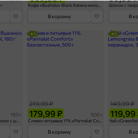
4,2
Упаковка
 г
Кофе «Bushido» Black Katana молотый, 227 г
Тип замороженного продукта
В корзину
В к
Замороженные проду
5
5
Категория
Пельмени, вареники, к
Подкатегория
329,99 ₽
П
700 г
Пельмени «Хан-Алтай» из мяса марала, 700 г
В корзину
219,99 ₽
149,99 ₽
4,6
179,99 ₽
119,99
180 г
500 г
Вафельный сэндвич «Яшкино» с шоколадной начинкой, 180 г
Сливки питьевые 11% «Parmalat Comfort» безлактозные, 500 г
В корзину
В к