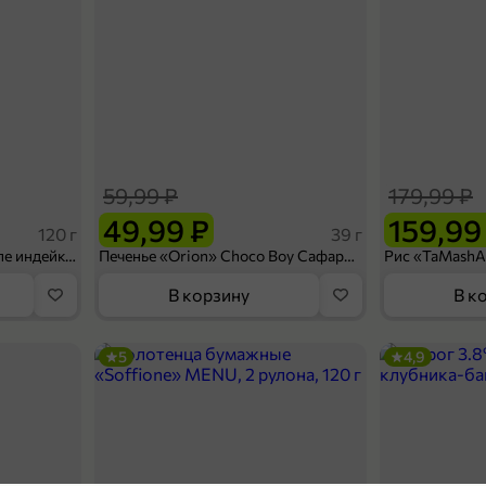
59,99 ₽
179,99 ₽
49,99 ₽
159,99
120 г
39 г
Ветчина «ИНДИлайт» филе индейки Мраморное, в нарезке, 120 г
Печенье «Orion» Choco Boy Сафари кокос, 39 г
В корзину
В к
5
4,9