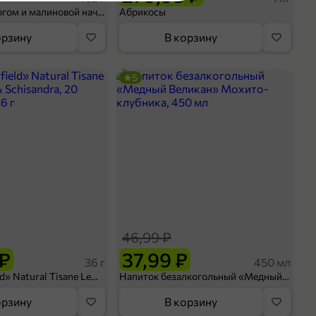
термоформаж с газовым
Шосон с творогом и малиновой начинкой, 102 г
Абрикосы
наполнением
котлеты
орзину
В корзину
кты
5
отлеты
оделиться
46,99 ₽
 ₽
37,99 ₽
36 г
450 мл
Чай «Greenfield» Natural Tisane Lemongrass & Schisandra, 20 пирамидок, 36 г
Напиток безалкогольный «Медный Великан» Мохито-клубника, 450 мл
орзину
В корзину