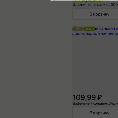
4
Шампиньоны свежие, 300
В корзину
ХИТ
4,9
399,99 ₽
269,99 ₽
800 г
Буузы «Сибагро» с рубленой свининой и говядиной, 800 г
В корзину
4,1
109,99 ₽
В корзину