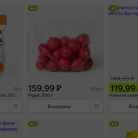
4
5
144,99 ₽
159,99 ₽
119,99
70 г
500 г
t», 70 г
Редис, 500 г
В корзину
В к
5
5