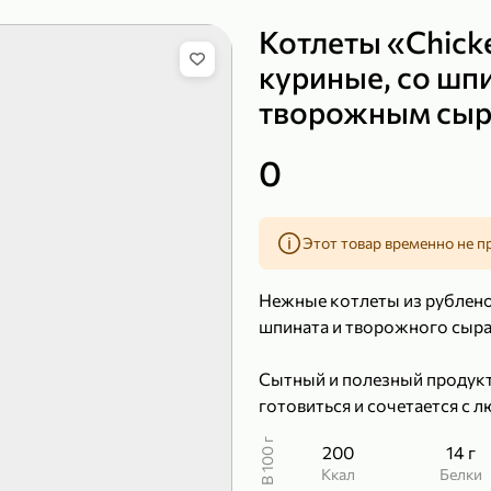
Котлеты «Chic
куриные, со шп
творожным сыро
149,99 ₽
99,99 ₽
39,99 
200 г
120 г
0
Сыр рассольный 35% «Comella», 200 г
Полотенца бумажные «Soffione» MENU, 2 рулона, 120 г
В корзину
В к
Этот товар временно не п
4,9
5
Нежные котлеты из рублено
шпината и творожного сыра
Сытный и полезный продукт
готовиться и сочетается с 
В 100 г
200
14 г
ккал
Белки