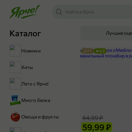
Каталог
Лучшие оц
Новинки
ХИТ
4,9
Хиты
Лето с Ярче!
Много белка
Овощи и фрукты
64,99 ₽
59,99 ₽