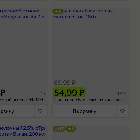
5
69,99 ₽
 ₽
54,99 ₽
1 л
180 г
Напиток на рисовой основе «NeMoloko» «Миндальный», 1 л
Тараллини «Nina Farina» классические, 180 г
орзину
В корзину
ХИТ
5