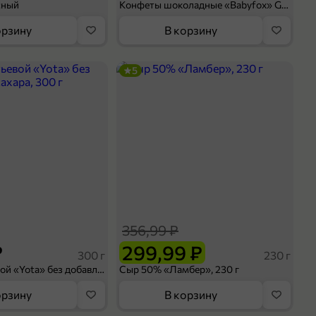
сный
Конфеты шоколадные «Babyfox» Galaxy sphere с фундуком, 130 г
орзину
В корзину
5
356,99 ₽
₽
299,99 ₽
300 г
230 г
Йогурт питьевой «Yota» без добавления сахара, 300 г
Сыр 50% «Ламбер», 230 г
орзину
В корзину