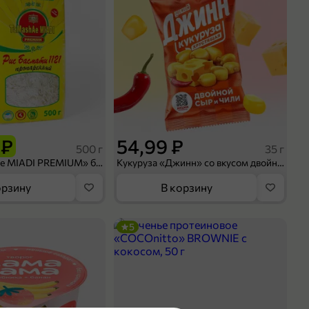
 ₽
54,99 ₽
500 г
35 г
Рис «TaMashAe MIADI PREMIUM» басмати пропаренный, 500 г
Кукуруза «Джинн» со вкусом двойного сыра и чили, 35 г
орзину
В корзину
5