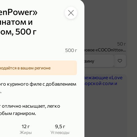
kenPower»
инатом и
м, 500 г
119,99 ₽
₽
89,99 ₽
100 г
50 г
Творог 3.8% «Мама Лама» клубника-банан, 100 г
500 г
Печенье протеиновое «COCOnitto» BROWNIE с кокосом, 50 г
орзину
В корзину
родаётся в вашем регионе
5
го куриного филе с добавлением
.
 отлично насыщает, легко
любым гарниром.
12 г
9,5 г
Жиры
Углеводы