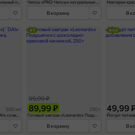
Мороженое «Medino» ванильный пломбир в рожке, 95 г
Чипсы «PRO-Чипсы» натуральные картофельные со вкусом краба, 60 г
Нектарин кра
В корзину
В к
5
4,8
99,99 ₽
89,99 ₽
49,99 
500 мл
250 г
Холодный чай белый «J`DAI» со вкусом белого персика, 500 мл
Готовый завтрак «Leonardo» Подушечки с шоколадно-ореховой начинкой, 250 г
В корзину
В к