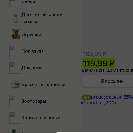
Снеки
Детское питание и
гигиена
Игрушки
Под заказ
189,99 ₽
119,99 ₽
Для дома
В корзину
Красота и здоровье
5
Зоотовары
Колготки и носки