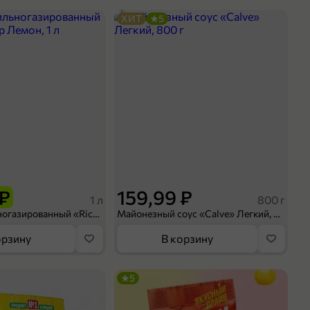
ХИТ
5
 ₽
159,99 ₽
1 л
800 г
Напиток сильногазированный «Rich» Биттер Лемон, 1 л
Майонезный соус «Calve» Легкий, 800 г
орзину
В корзину
5