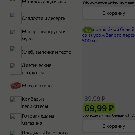
Молоко, яйца и сыр
В корзину
Сладости и десерты
5
Макароны, крупы и
мука
Хлеб, выпечка и тесто
Диетические
продукты
Мясо и птица
89,99 ₽
Колбасы и
69,99 ₽
деликатесы
Готовая еда из
магазина
В корзину
Продукты быстрого