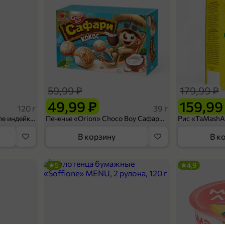
59,99 ₽
179,99 ₽
49,99 ₽
159,99
120 г
39 г
Ветчина «ИНДИлайт» филе индейки Мраморное, в нарезке, 120 г
Печенье «Orion» Choco Boy Сафари кокос, 39 г
В корзину
В к
5
4,9