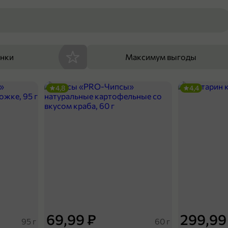
енки
Максимум выгоды
4,8
4,4
69,99 ₽
299,99
95 г
60 г