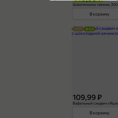
4,7
Шампиньоны свежие, 300
В корзину
ХИТ
4,9
399,99 ₽
1 кг
Красное мясо «Новосибирская птицефабрика» в маринаде, 1,3 - 1,7кг
В корзину
4
109,99 ₽
В корзину