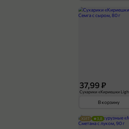
349,99 ₽
500 г
Стейк «Инди» из грудки индейки «Азиатский», 500 г
В корзину
37,99 ₽
В корзину
ХИТ
3,8