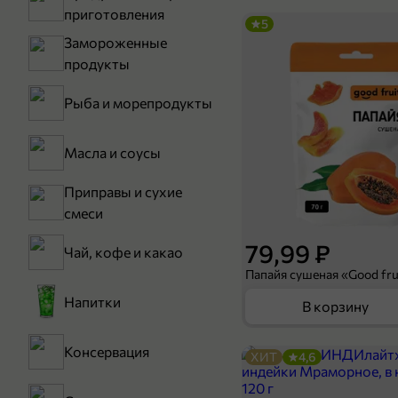
приготовления
5
Замороженные
продукты
Рыба и морепродукты
Масла и соусы
Приправы и сухие
смеси
79,99 ₽
Чай, кофе и какао
Папайя сушеная «Good frui
Напитки
В корзину
Консервация
ХИТ
4,6