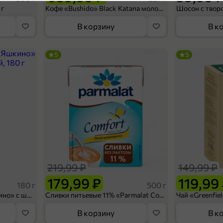
П
4,1
 г
Кофе «Bushido» Black Katana молотый, 227 г
В корзину
В к
5
5
199,99 ₽
169,99 ₽
300 г
Чевапчичи «Инди» из индейки, 300 г
В корзину
219,99 ₽
149,99 ₽
4,4
179,99 ₽
119,99
180 г
500 г
Вафельный сэндвич «Яшкино» с шоколадной начинкой, 180 г
Сливки питьевые 11% «Parmalat Comfort» безлактозные, 500 г
В корзину
В к