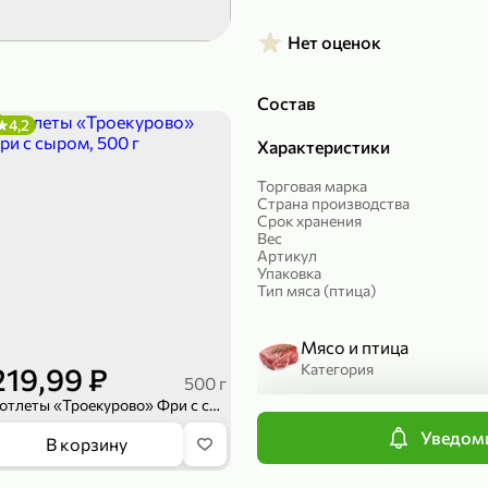
299,99 ₽
199,99 ₽
Нет оценок
149,98 ₽
149,99
150 г
300 г
Риет «Сибагро» с кедровыми орехами, 150 г
Манго «Good fruit» резаное, 300 г
Состав
4,2
В корзину
В к
Характеристики
Торговая марка
ХИТ
4,7
Страна производства
Срок хранения
Вес
Артикул
Упаковка
Тип мяса (птица)
Мясо и птица
Категория
219,99 ₽
500 г
Котлеты «Троекурово» Фри с сыром, 500 г
Птица
Подкатегория
Уведоми
839,99 ₽
В корзину
689,99 ₽
59,99 
300 г
227 г