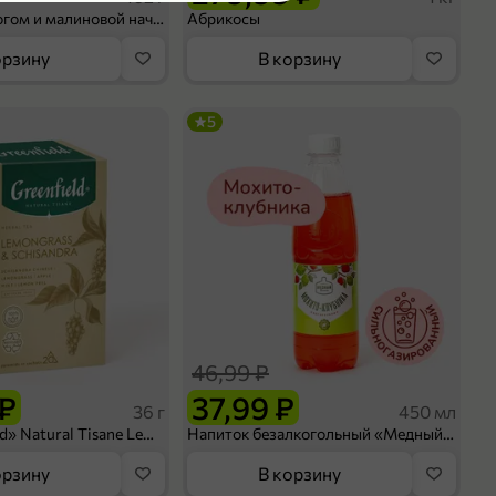
оделиться
Шосон с творогом и малиновой начинкой, 102 г
Абрикосы
орзину
В корзину
5
46,99 ₽
 ₽
37,99 ₽
36 г
450 мл
Чай «Greenfield» Natural Tisane Lemongrass & Schisandra, 20 пирамидок, 36 г
Напиток безалкогольный «Медный Великан» Мохито-клубника, 450 мл
орзину
В корзину