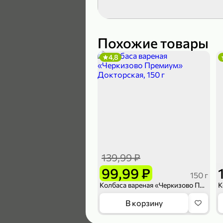
189,99 ₽
139,99 ₽
Похожие товары
4,8
В корзину
4,6
139,99 ₽
99,99 ₽
150 г
Колбаса вареная «Черкизово Премиум» Докторская, 150 г
169,99 ₽
В корзину
149,99 ₽