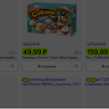
59,99 ₽
179,99 ₽
49,99 ₽
159,99
120 г
39 г
Ветчина «ИНДИлайт» филе индейки Мраморное, в нарезке, 120 г
Печенье «Orion» Choco Boy Сафари кокос, 39 г
В корзину
В к
5
4,9