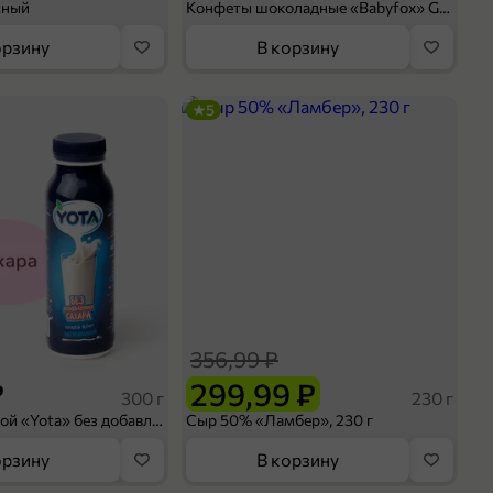
сный
Конфеты шоколадные «Babyfox» Galaxy sphere с фундуком, 130 г
орзину
В корзину
5
356,99 ₽
₽
299,99 ₽
300 г
230 г
Йогурт питьевой «Yota» без добавления сахара, 300 г
Сыр 50% «Ламбер», 230 г
орзину
В корзину