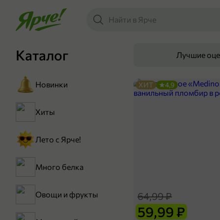
Каталог
Лучшие оц
Новинки
ХИТ
4,9
Хиты
Лето с Ярче!
Много белка
Овощи и фрукты
64,99 ₽
59,99 ₽