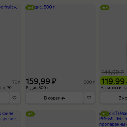
4
5
144,99 ₽
159,99 ₽
119,99
70 г
500 г
t», 70 г
Редис, 500 г
В корзину
В к
5
5