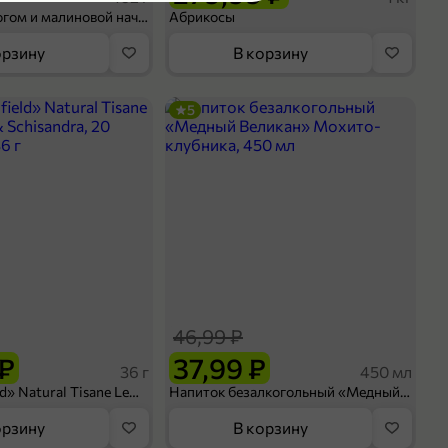
Шосон с творогом и малиновой начинкой, 102 г
Абрикосы
тчина
орзину
В корзину
оделиться
5
46,99 ₽
 ₽
37,99 ₽
36 г
450 мл
Чай «Greenfield» Natural Tisane Lemongrass & Schisandra, 20 пирамидок, 36 г
Напиток безалкогольный «Медный Великан» Мохито-клубника, 450 мл
орзину
В корзину