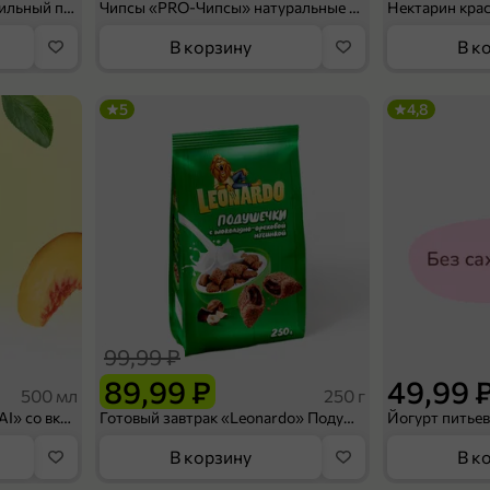
Мороженое «Medino» ванильный пломбир в рожке, 95 г
Чипсы «PRO-Чипсы» натуральные картофельные со вкусом краба, 60 г
Нектарин кра
В корзину
В к
5
4,8
99,99 ₽
89,99 ₽
49,99 
500 мл
250 г
Холодный чай белый «J`DAI» со вкусом белого персика, 500 мл
Готовый завтрак «Leonardo» Подушечки с шоколадно-ореховой начинкой, 250 г
В корзину
В к