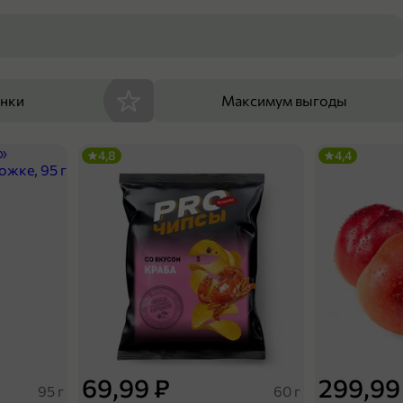
енки
Максимум выгоды
4,8
4,4
69,99 ₽
299,99
95 г
60 г