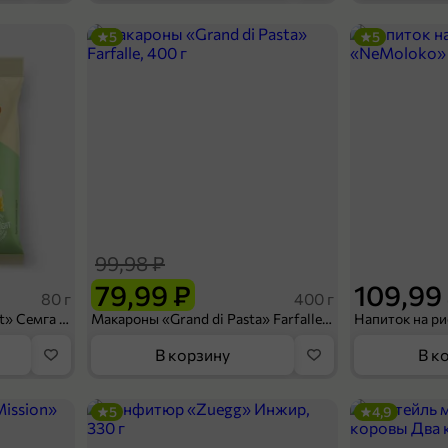
5
5
299,99 ₽
199,99 ₽
400 г
Колбаса «Торговая площадь» Докторская, 400 г
В корзину
99,98 ₽
79,99 ₽
109,99
80 г
400 г
Сухарики «Кириешки Light» Семга с сыром, 80 г
Макароны «Grand di Pasta» Farfalle, 400 г
В корзину
В к
5
4,9