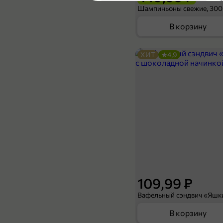
4,7
Шампиньоны свежие, 300
В корзину
ХИТ
4,9
209,99 ₽
300 г
Колбаса вареная «Гордость фермера» Докторская, 300 г
В корзину
НОВОЕ
109,99 ₽
В корзину