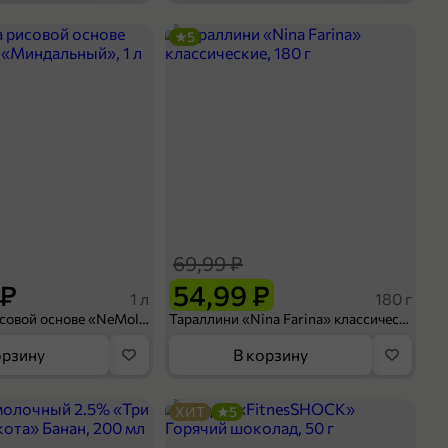
5
69,99 ₽
 ₽
54,99 ₽
1 л
180 г
Напиток на рисовой основе «NeMoloko» «Миндальный», 1 л
Тараллини «Nina Farina» классические, 180 г
орзину
В корзину
ХИТ
5