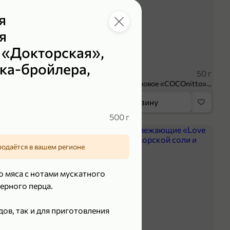
я
я
 «Докторская»,
119,99 ₽
ка-бройлера,
₽
89,99 ₽
100 г
50 г
Творог 3.8% «Мама Лама» клубника-банан, 100 г
Печенье протеиновое «COCOnitto» BROWNIE с кокосом, 50 г
орзину
В корзину
500 г
5
родаётся в вашем регионе
о мяса с нотами мускатного
ерного перца.
ов, так и для приготовления