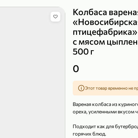
Колбаса варена
«Новосибирска
птицефабрика»
149,99 ₽
с мясом цыплен
99,99 ₽
39,99 
200 г
120 г
500 г
Сыр рассольный 35% «Comella», 200 г
Полотенца бумажные «Soffione» MENU, 2 рулона, 120 г
В корзину
В к
0
4,9
5
Этот товар временно не п
Вареная колбаса из куриног
ореха, усиленными вкусом ч
Подходит как для бутерброд
горячих блюд.