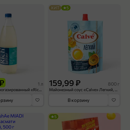
ХИТ
5
 ₽
159,99 ₽
1 л
800 г
Напиток сильногазированный «Rich» Биттер Лемон, 1 л
Майонезный соус «Calve» Легкий, 800 г
орзину
В корзину
5