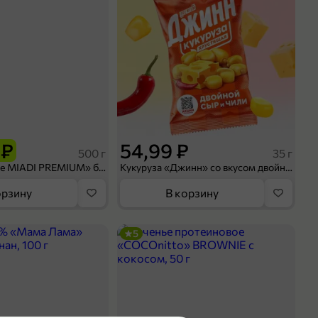
 ₽
54,99 ₽
500 г
35 г
Рис «TaMashAe MIADI PREMIUM» басмати пропаренный, 500 г
Кукуруза «Джинн» со вкусом двойного сыра и чили, 35 г
орзину
В корзину
5