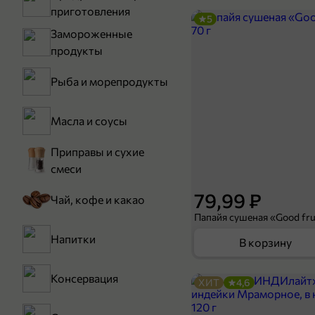
приготовления
5
Замороженные
продукты
Рыба и морепродукты
Масла и соусы
Приправы и сухие
смеси
79,99 ₽
Чай, кофе и какао
Папайя сушеная «Good frui
Напитки
В корзину
Консервация
ХИТ
4,6