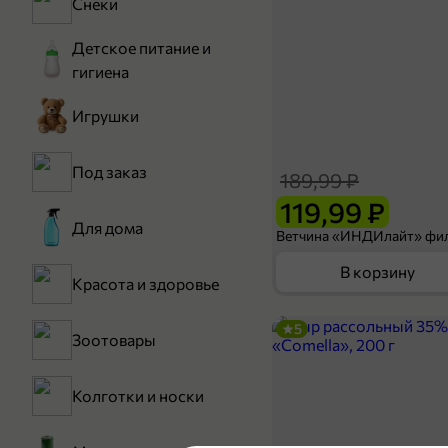
Снеки
Детское питание и
гигиена
Игрушки
Под заказ
189,99 ₽
119,99 ₽
Для дома
В корзину
Красота и здоровье
5
Зоотовары
Колготки и носки