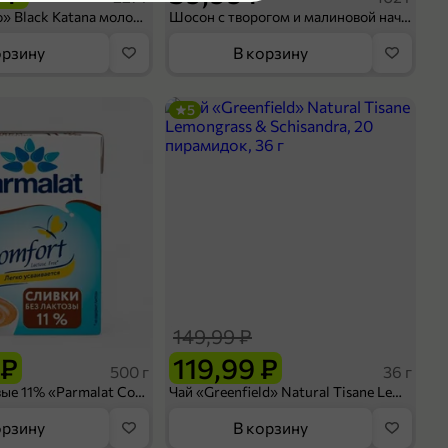
Кофе «Bushido» Black Katana молотый, 227 г
Шосон с творогом и малиновой начинкой, 102 г
Межениновская птицефабрика
орзину
В корзину
Межениновская птицефабрика
ООО
Россия
5
90 дн.
200 г
код не указан
пленка
сырокопченая
149,99 ₽
 ₽
119,99 ₽
оделиться
500 г
36 г
Сливки питьевые 11% «Parmalat Comfort» безлактозные, 500 г
Чай «Greenfield» Natural Tisane Lemongrass & Schisandra, 20 пирамидок, 36 г
орзину
В корзину