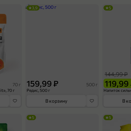
3,9
5
144,99 ₽
159,99 ₽
119,99
70 г
500 г
t», 70 г
Редис, 500 г
В корзину
В к
5
5