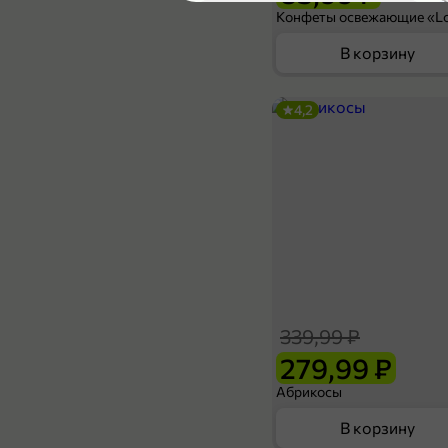
4,6
В корзину
4,2
399,99 ₽
269,99 ₽
270 г
Колбаса сырокопченая «Сибирская широта» с грецким орехом, 270 г
В корзину
339,99 ₽
5
279,99 ₽
Абрикосы
В корзину