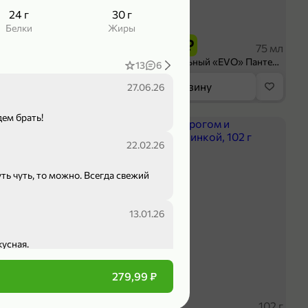
24 г
30 г
199,99 ₽
Белки
Жиры
 ₽
149,99 ₽
300 г
75 мл
ruit» резаное, 300 г
Крем универсальный «EVO» Пантенол, 75 мл
13
6
орзину
В корзину
27.06.26
дем брать!
ХИТ
4,7
22.02.26
уть чуть, то можно. Всегда свежий
13.01.26
кусная.
279,99 ₽
 ₽
59,99 ₽
227 г
102 г