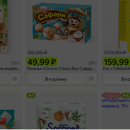
59,99 ₽
179,99 ₽
49,99 ₽
159,99
120 г
39 г
Ветчина «ИНДИлайт» филе индейки Мраморное, в нарезке, 120 г
Печенье «Orion» Choco Boy Сафари кокос, 39 г
В корзину
В к
5
НОВОЕ
4,