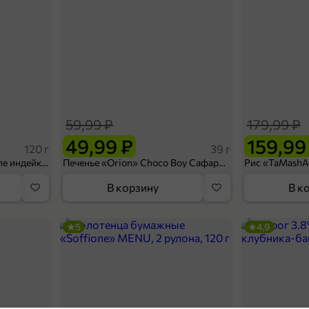
59,99 ₽
179,99 ₽
49,99 ₽
159,99
120 г
39 г
Ветчина «ИНДИлайт» филе индейки Мраморное, в нарезке, 120 г
Печенье «Orion» Choco Boy Сафари кокос, 39 г
В корзину
В к
5
4,9