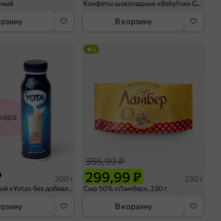
сный
Конфеты шоколадные «Babyfox» Galaxy sphere с фундуком, 130 г
орзину
В корзину
5
356,99 ₽
₽
299,99 ₽
300 г
230 г
Йогурт питьевой «Yota» без добавления сахара, 300 г
Сыр 50% «Ламбер», 230 г
орзину
В корзину