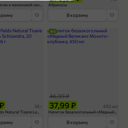
Шосон с творогом и малиновой начинкой, 102 г
Абрикосы
орзину
В корзину
5
46,99 ₽
 ₽
37,99 ₽
36 г
450 мл
Чай «Greenfield» Natural Tisane Lemongrass & Schisandra, 20 пирамидок, 36 г
Напиток безалкогольный «Медный Великан» Мохито-клубника, 450 мл
орзину
В корзину