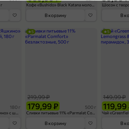
5
 г
Кофе «Bushido» Black Katana молотый, 227 г
В корзину
В к
5
5
489,99 ₽
250 г
офе «Verano» в зернах, 250 г
В корзину
219,99 ₽
149,99 ₽
3,5
179,99 ₽
119,99
180 г
500 г
Вафельный сэндвич «Яшкино» с шоколадной начинкой, 180 г
Сливки питьевые 11% «Parmalat Comfort» безлактозные, 500 г
В корзину
В к