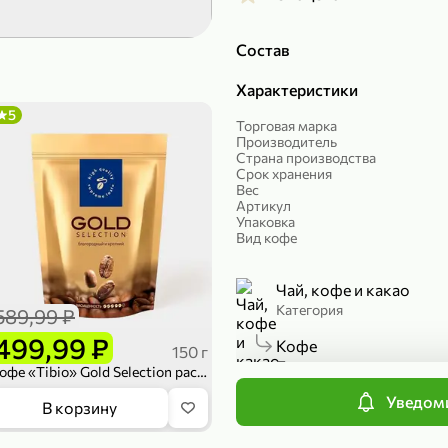
299,99 ₽
199,99 ₽
Состав
149,98 ₽
149,99
150 г
300 г
Характеристики
Риет «Сибагро» с кедровыми орехами, 150 г
Манго «Good fruit» резаное, 300 г
5
В корзину
В к
Торговая марка
Производитель
Страна производства
Срок хранения
ХИТ
4,7
Вес
Артикул
Упаковка
Вид кофе
Чай, кофе и какао
Категория
589,99 ₽
499,99 ₽
Кофе
150 г
Подкатегория
Кофе «Tibio» Gold Selection растворимый, 150 г
Уведоми
839,99 ₽
В корзину
П
689,99 ₽
59,99 
300 г
227 г