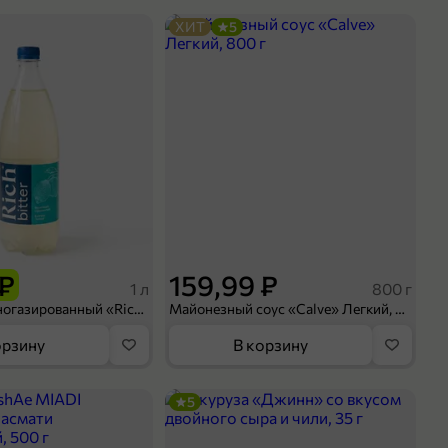
ХИТ
5
 ₽
159,99 ₽
1 л
800 г
Напиток сильногазированный «Rich» Биттер Лемон, 1 л
Майонезный соус «Calve» Легкий, 800 г
орзину
В корзину
5