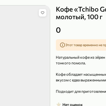
Кофе «Tchibo G
молотый, 100 г
149,99 ₽
0
99,99 ₽
39,99 
200 г
120 г
Сыр рассольный 35% «Comella», 200 г
Полотенца бумажные «Soffione» MENU, 2 рулона, 120 г
Этот товар временно не п
В корзину
В к
Натуральный кофе из зёрен 
4,9
5
тонкого помола.
Кофе обладает насыщенным
вкусом с едва выраженными
Подходит для приготовления
Нет оценок