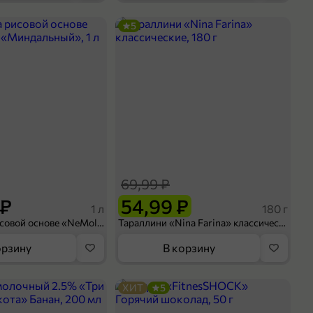
5
69,99 ₽
 ₽
54,99 ₽
1 л
180 г
Напиток на рисовой основе «NeMoloko» «Миндальный», 1 л
Тараллини «Nina Farina» классические, 180 г
орзину
В корзину
ХИТ
5