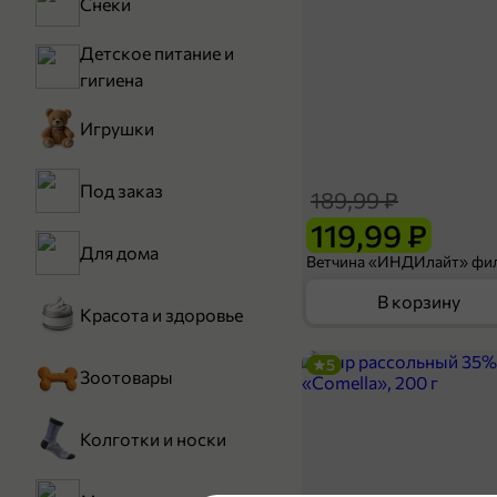
Снеки
Детское питание и
гигиена
Игрушки
Под заказ
189,99 ₽
119,99 ₽
Для дома
В корзину
Красота и здоровье
5
Зоотовары
Колготки и носки