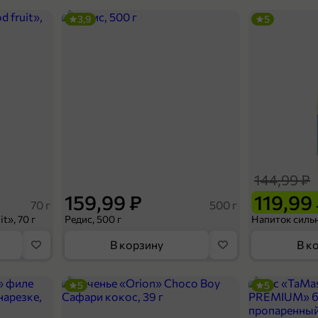
3,9
5
144,99 ₽
159,99 ₽
119,99
70 г
500 г
t», 70 г
Редис, 500 г
В корзину
В к
5
5