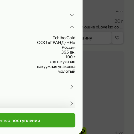
104,99 ₽
 ₽
83,99 ₽
75 мл
20 г
Крем универсальный «EVO» Пантенол, 75 мл
Конфеты освежающие «Love is» со вкусом морской соли и маракуйи, 20 г
орзину
В корзину
Tchibo Gold
ООО «ГРАНД-НН»
Россия
365 дн.
4,2
100 г
код не указан
вакуумная упаковка
молотый
ть о поступлении
339,99 ₽
оделиться
₽
279,99 ₽
102 г
1 кг