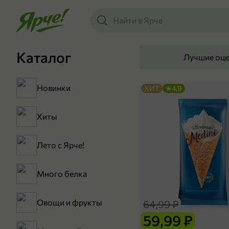
Каталог
Лучшие оц
Новинки
ХИТ
4,9
Хиты
Лето с Ярче!
Много белка
Овощи и фрукты
64,99 ₽
59,99 ₽