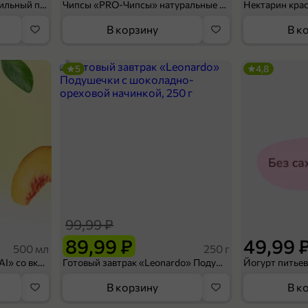
Мороженое «Medino» ванильный пломбир в рожке, 95 г
Чипсы «PRO-Чипсы» натуральные картофельные со вкусом краба, 60 г
Нектарин кра
В корзину
В к
5
4,8
99,99 ₽
89,99 ₽
49,99 
500 мл
250 г
Холодный чай белый «J`DAI» со вкусом белого персика, 500 мл
Готовый завтрак «Leonardo» Подушечки с шоколадно-ореховой начинкой, 250 г
В корзину
В к