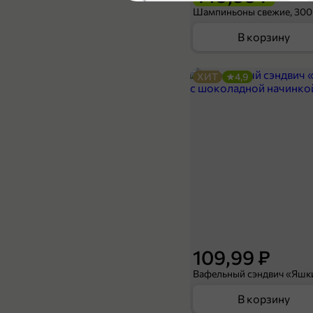
4,9
Шампиньоны свежие, 300
В корзину
ХИТ
4,9
399,99 ₽
200 г
Кофе «Verano» молотый, 200 г
К
В корзину
3,5
109,99 ₽
В корзину