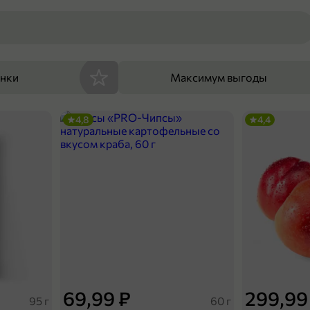
енки
Максимум выгоды
4,8
4,4
69,99 ₽
299,99
95 г
60 г