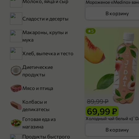
Молоко, яйца и сыр
В корзину
Сладости и десерты
5
Макароны, крупы и
мука
Хлеб, выпечка и тесто
Диетические
продукты
Мясо и птица
89,99 ₽
Колбасы и
69,99 ₽
деликатесы
Готовая еда из
магазина
В корзину
Продукты быстрого