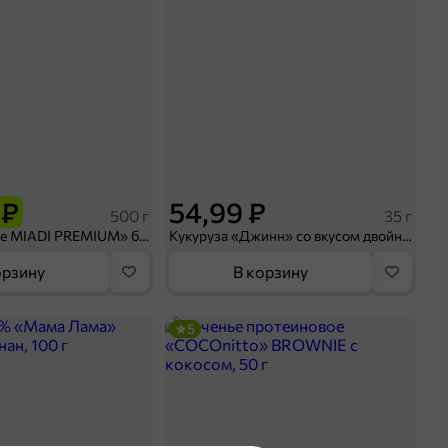
 ₽
54,99 ₽
500 г
35 г
Рис «TaMashAe MIADI PREMIUM» басмати пропаренный, 500 г
Кукуруза «Джинн» со вкусом двойного сыра и чили, 35 г
орзину
В корзину
5