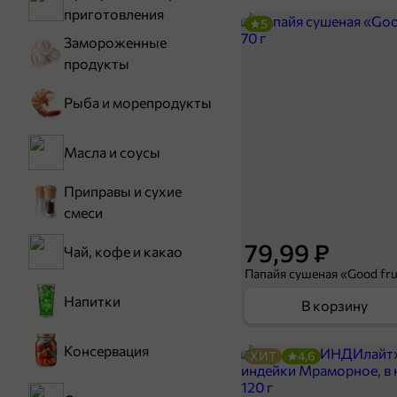
приготовления
5
Замороженные
продукты
Рыба и морепродукты
Масла и соусы
Приправы и сухие
смеси
79,99 ₽
Чай, кофе и какао
Папайя сушеная «Good frui
Напитки
В корзину
Консервация
ХИТ
4,6