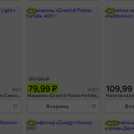
5
5
349,99 ₽
299,99 ₽
200 г
офе «Vesuvius» в зернах, 200 г
В корзину
99,98 ₽
79,99 ₽
109,99
80 г
400 г
Сухарики «Кириешки Light» Семга с сыром, 80 г
Макароны «Grand di Pasta» Farfalle, 400 г
В корзину
В к
5
4,9