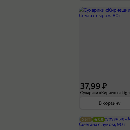
349,99 ₽
299,99 ₽
200 г
Кофе «Vesuvius» молотый, 200 г
К
В корзину
37,99 ₽
В корзину
ХИТ
3,8