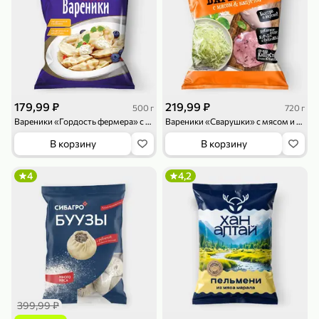
119,99 ₽
159,99 ₽
1 л
800 г
Напиток сильногазированный «Rich» Биттер Лемон, 1 л
Майонезный соус «Calve» Легкий, 800 г
В корзину
В корзину
4,6
5
ХИТ
179,99 ₽
219,99 ₽
500 г
720 г
Вареники «Гордость фермера» с творогом, 500 г
Вареники «Сварушки» с мясом и капустой, 720 г
В корзину
В корзину
4
4,2
189,99 ₽
59,99 ₽
119,99 ₽
49,99 ₽
120 г
39 г
Ветчина «ИНДИлайт» филе индейки Мраморное, в нарезке, 120 г
Печенье «Orion» Choco Boy Сафари кокос, 39 г
В корзину
В корзину
5
5
399,99 ₽