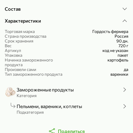
тонкое тесто.
Холодный чай белый «J`DAI» со вкусом белого персика, 500 мл
Готовый завтрак «Leonardo» Подушечки с шоколадно-ореховой начинкой, 250 г
Состав
В корзину
В корзину
Характеристики
4,8
5
Торговая марка
Гордость фермера
Страна производства
Россия
Срок хранения
90 дн.
Вес
720 г
Артикул
код не указан
Упаковка
пакет
Начинка замороженного
картофель
продукта
Произвели сами
да
Тип замороженного продукта
вареники
356,99 ₽
49,99 ₽
299,99 ₽
Замороженные продукты
300 г
230 г
Категория
Йогурт питьевой «Yota» без добавления сахара, 300 г
Сыр 50% «Ламбер», 230 г
В корзину
В корзину
Пельмени, вареники, котлеты
Подкатегория
5
3,9
Поделиться