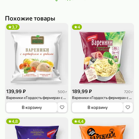
Похожие товары
3,7
4
79,99 ₽
159,99 ₽
70 г
500 г
Папайя сушеная «Good fruit», 70 г
Редис, 500 г
В корзину
В корзину
5
5
ХИТ
139,99 ₽
189,99 ₽
500 г
720 г
Вареники «Гордость фермера» с картофелем и грибами, 500 г
Вареники «Гордость фермера» с картофелем и ветчиной, 720 г
В корзину
В корзину
4,8
4,4
144,99 ₽