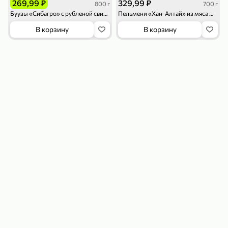
269,99 ₽
329,99 ₽
800 г
700 г
Буузы «Сибагро» с рубленой свининой и говядиной, 800 г
Пельмени «Хан-Алтай» из мяса марала, 700 г
В корзину
В корзину
179,99 ₽
159,99 ₽
54,99 ₽
500 г
35 г
Рис «TaMashAe MIADI PREMIUM» басмати пропаренный, 500 г
Кукуруза «Джинн» со вкусом двойного сыра и чили, 35 г
В корзину
В корзину
5
5