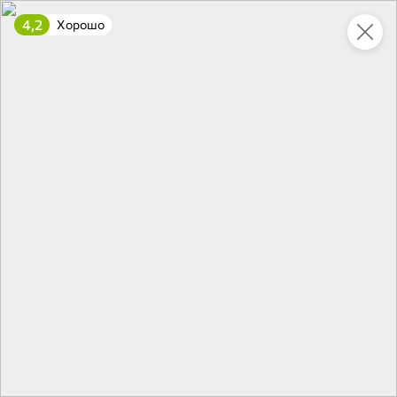
4,2
Хорошо
Укажите адрес
4,7
4,8
ХИТ
64,99 ₽
59,99 ₽
69,99 ₽
95 г
60 г
Мороженое «Medino» ванильный пломбир в рожке, 95 г
Чипсы «PRO-Чипсы» натуральные картофельные со вкусом краба, 60 г
В корзину
В корзину
4,6
5