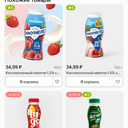
5
5
79,99 ₽
159,99 ₽
70 г
500 г
Папайя сушеная «Good fruit», 70 г
Редис, 500 г
В корзину
В корзину
34,99 ₽
34,99 ₽
100 г
100 г
5
5
ХИТ
Кисломолочный напиток 1.2% «Имунеле» земляника, 100 г
Кисломолочный напиток 1.5% «Имунеле for Kids» Малиновый пломбир, 100 г
В корзину
В корзину
5
НОВОЕ
НОВОЕ
144,99 ₽