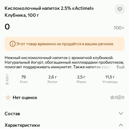
Кисломолочный напиток 2.5% «Actimel»
Клубника, 100 г
0
100 г
299,99 ₽
159,99 ₽
1 кг
130 г
Этот товар временно не продаётся в вашем регионе
Нектарин красный
Конфеты шоколадные «Babyfox» Galaxy sphere с фундуком, 130 г
В корзину
В корзину
Нежный кисломолочный напиток с ароматной клубникой.
Натуральный йогурт, обогащенный миллиардами пробиотиков,
помогает поддерживать иммунитет. Также напиток содержит
Ещё
5
5
витамины D3 и B6.
Йогурт оптимально подходит для перекуса, второго ужина или
В 100 г
79
2,6 г
2,5 г
11,5 г
дополнения к завтраку. Это вкусный и полезный сладкий
ккал
Белки
Жиры
Углеводы
напиток.
– Йогурт можно использовать в качестве соуса к легкому
салатику из свежих ягод и фруктов.
Нет оценок
0
0
Состав
89,99 ₽
99,99 ₽
Характеристики
69,99 ₽
89,99 ₽
500 мл
250 г