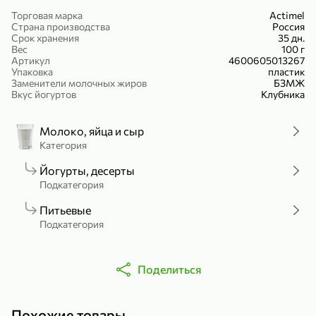
Холодный чай белый «J`DAI» со вкусом белого персика, 500 мл
Готовый завтрак «Leonardo» Подушечки с шоколадно-ореховой начинкой, 250 г
Торговая марка
Actimel
Страна производства
Россия
В корзину
В корзину
Срок хранения
35 дн.
Вес
100 г
Артикул
4600605013267
4,8
5
Упаковка
пластик
Заменители молочных жиров
БЗМЖ
Вкус йогуртов
Клубника
Молоко, яйца и сыр
Категория
Йогурты, десерты
Подкатегория
356,99 ₽
Питьевые
49,99 ₽
299,99 ₽
300 г
230 г
Подкатегория
Йогурт питьевой «Yota» без добавления сахара, 300 г
Сыр 50% «Ламбер», 230 г
В корзину
В корзину
Поделиться
5
4
Похожие товары