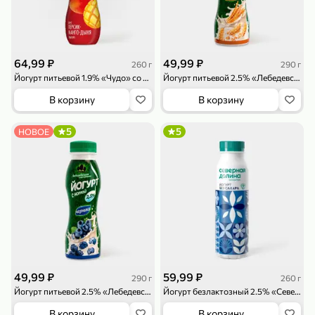
119,99 ₽
159,99 ₽
1 л
800 г
Напиток сильногазированный «Rich» Биттер Лемон, 1 л
Майонезный соус «Calve» Легкий, 800 г
В корзину
В корзину
64,99 ₽
49,99 ₽
260 г
290 г
4,6
5
ХИТ
Йогурт питьевой 1.9% «Чудо» со вкусом персик-манго-дыня, 260 г
Йогурт питьевой 2.5% «Лебедевская агрофирма» со злаками, 290 г
В корзину
В корзину
5
5
НОВОЕ
189,99 ₽
59,99 ₽
119,99 ₽
49,99 ₽
120 г
39 г
Ветчина «ИНДИлайт» филе индейки Мраморное, в нарезке, 120 г
Печенье «Orion» Choco Boy Сафари кокос, 39 г
В корзину
В корзину
49,99 ₽
59,99 ₽
290 г
260 г
5
5
Йогурт питьевой 2.5% «Лебедевская агрофирма» с черникой, 290 г
Йогурт безлактозный 2.5% «Северная Долина» Классический, 260 г
В корзину
В корзину