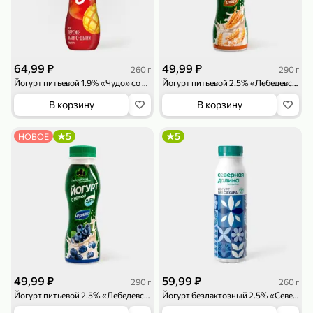
119,99 ₽
159,99 ₽
1 л
800 г
Напиток сильногазированный «Rich» Биттер Лемон, 1 л
Майонезный соус «Calve» Легкий, 800 г
В корзину
В корзину
64,99 ₽
49,99 ₽
260 г
290 г
4,6
5
ХИТ
Йогурт питьевой 1.9% «Чудо» со вкусом персик-манго-дыня, 260 г
Йогурт питьевой 2.5% «Лебедевская агрофирма» со злаками, 290 г
В корзину
В корзину
5
5
НОВОЕ
189,99 ₽
59,99 ₽
119,99 ₽
49,99 ₽
120 г
39 г
Ветчина «ИНДИлайт» филе индейки Мраморное, в нарезке, 120 г
Печенье «Orion» Choco Boy Сафари кокос, 39 г
В корзину
В корзину
49,99 ₽
59,99 ₽
290 г
260 г
5
5
Йогурт питьевой 2.5% «Лебедевская агрофирма» с черникой, 290 г
Йогурт безлактозный 2.5% «Северная Долина» Классический, 260 г