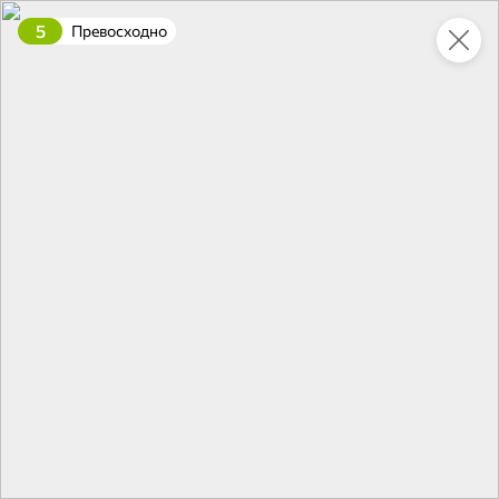
5
Превосходно
Укажите адрес
4,7
4,8
ХИТ
64,99 ₽
59,99 ₽
69,99 ₽
95 г
60 г
Мороженое «Medino» ванильный пломбир в рожке, 95 г
Чипсы «PRO-Чипсы» натуральные картофельные со вкусом краба, 60 г
В корзину
В корзину
4,6
5