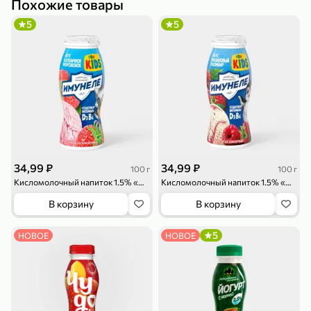
Похожие товары
5
5
79,99 ₽
159,99 ₽
70 г
500 г
Папайя сушеная «Good fruit», 70 г
Редис, 500 г
В корзину
В корзину
34,99 ₽
34,99 ₽
100 г
100 г
5
5
ХИТ
Кисломолочный напиток 1.5% «Имунеле for Kids» Клубничное мороженое, 100 г
Кисломолочный напиток 1.5% «Имунеле for Kids» Малиновый пломбир, 100 г
В корзину
В корзину
5
НОВОЕ
НОВОЕ
144,99 ₽