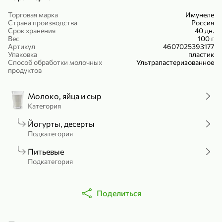
Холодный чай белый «J`DAI» со вкусом белого персика, 500 мл
Готовый завтрак «Leonardo» Подушечки с шоколадно-ореховой начинкой, 250 г
Торговая марка
Имунеле
Страна производства
Россия
В корзину
В корзину
Срок хранения
40 дн.
Вес
100 г
4,8
5
Артикул
4607025393177
Упаковка
пластик
Способ обработки молочных
Ультрапастеризованное
продуктов
Молоко, яйца и сыр
Категория
Йогурты, десерты
Подкатегория
356,99 ₽
49,99 ₽
299,99 ₽
300 г
230 г
Питьевые
Йогурт питьевой «Yota» без добавления сахара, 300 г
Сыр 50% «Ламбер», 230 г
Подкатегория
В корзину
В корзину
Поделиться
5
3,7