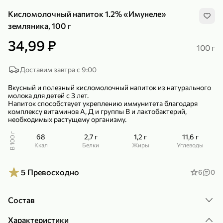
Кисломолочный напиток 1.2% «Имунеле»
земляника, 100 г
34,99 ₽
100 г
299,99 ₽
159,99 ₽
Доставим завтра с 9:00
1 кг
130 г
Нектарин красный
Конфеты шоколадные «Babyfox» Galaxy sphere с фундуком, 130 г
Вкусный и полезный кисломолочный напиток из натурального
молока для детей с 3 лет.
В корзину
В корзину
Напиток способствует укреплению иммунитета благодаря
комплексу витаминов А, Д и группы В и лактобактерий,
5
5
необходимых растущему организму.
В 100 г
68
2,7 г
1,2 г
11,6 г
ккал
Белки
Жиры
Углеводы
5
Превосходно
6
0
Состав
89,99 ₽
99,99 ₽
Характеристики
69,99 ₽
89,99 ₽
500 мл
250 г