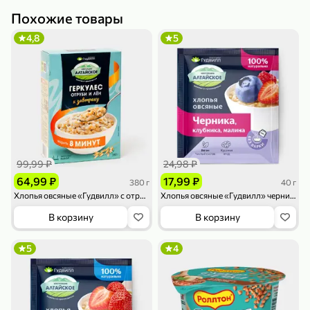
Похожие товары
4,8
5
79,99 ₽
159,99 ₽
70 г
500 г
Папайя сушеная «Good fruit», 70 г
Редис, 500 г
В корзину
В корзину
99,99 ₽
24,98 ₽
5
5
ХИТ
64,99 ₽
17,99 ₽
380 г
40 г
Хлопья овсяные «Гудвилл» с отрубями и льном, 380 г
Хлопья овсяные «Гудвилл» черника, клубника, малина, 40 г
В корзину
В корзину
5
4
144,99 ₽