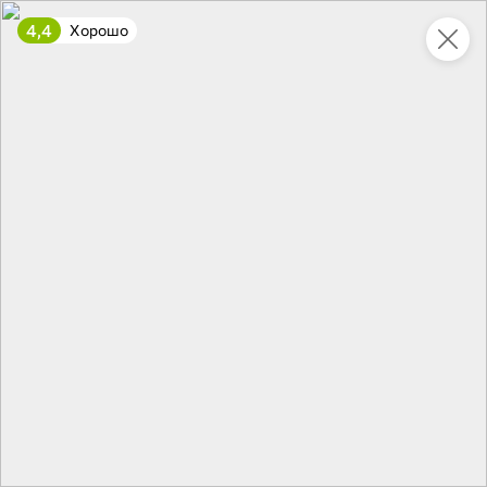
4,4
Хорошо
Укажите адрес
4,9
4,8
ХИТ
64,99 ₽
59,99 ₽
69,99 ₽
95 г
60 г
Мороженое «Medino» ванильный пломбир в рожке, 95 г
Чипсы «PRO-Чипсы» натуральные картофельные со вкусом краба, 60 г
В корзину
В корзину
4,4
5