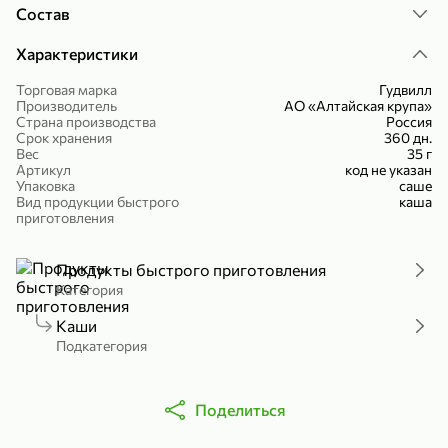
Состав
Холодный чай белый «J`DAI» со вкусом белого персика, 500 мл
Готовый завтрак «Leonardo» Подушечки с шоколадно-ореховой начинкой, 250 г
В корзину
В корзину
Характеристики
Торговая марка
Гудвилл
4,8
5
Производитель
АО «Алтайская крупа»
Страна производства
Россия
Срок хранения
360 дн.
Вес
35 г
Артикул
код не указан
Упаковка
саше
Вид продукции быстрого
каша
приготовления
Продукты быстрого приготовления
356,99 ₽
Категория
49,99 ₽
299,99 ₽
300 г
230 г
Йогурт питьевой «Yota» без добавления сахара, 300 г
Сыр 50% «Ламбер», 230 г
Каши
Подкатегория
В корзину
В корзину
5
4
Поделиться