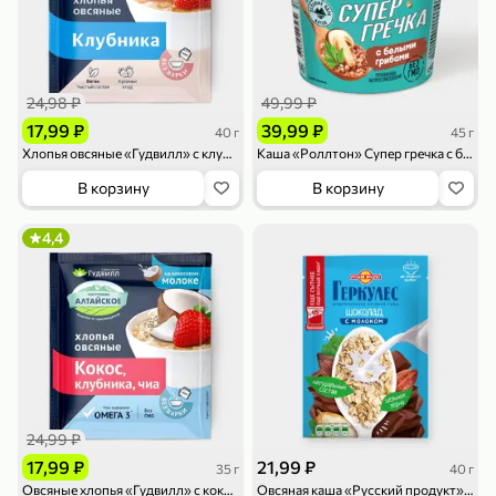
119,99 ₽
159,99 ₽
1 л
800 г
Напиток сильногазированный «Rich» Биттер Лемон, 1 л
Майонезный соус «Calve» Легкий, 800 г
В корзину
В корзину
24,98 ₽
49,99 ₽
4,6
5
ХИТ
17,99 ₽
39,99 ₽
40 г
45 г
Хлопья овсяные «Гудвилл» с клубникой, 40 г
Каша «Роллтон» Супер гречка с белыми грибами, 45 г
В корзину
В корзину
4,4
189,99 ₽
59,99 ₽
119,99 ₽
49,99 ₽
120 г
39 г
Ветчина «ИНДИлайт» филе индейки Мраморное, в нарезке, 120 г
Печенье «Orion» Choco Boy Сафари кокос, 39 г
В корзину
В корзину
24,99 ₽
5
5
17,99 ₽
21,99 ₽
35 г
40 г
Овсяные хлопья «Гудвилл» с кокосом, клубникой и семенами чиа, 35 г
Овсяная каша «Русский продукт» момент Геркулес с шоколадом и молоком, 40 г