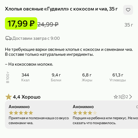
Хлопья овсяные «Гудвилл» с кокосом и чиа, 35 г
17,99 ₽
24,99 ₽
35 г
Доставим завтра с 9:00
299,99 ₽
159,99 ₽
1 кг
130 г
Не требующие варки овсяные хлопья с кокосом и семенами чиа.
Нектарин красный
Конфеты шоколадные «Babyfox» Galaxy sphere с фундуком, 130 г
В составе только натуральные ингредиенты.
В корзину
В корзину
– На кокосовом молоке.
5
5
В 100 г
344
9,4 г
6,8 г
61,3 г
ккал
Белки
Жиры
Углеводы
4,4
Хорошо
3
2
Анонимно
Анонимно
06.06.26
Приятная и полезная каша со вкусом кокоса и
Порция на ребенка или перекус. Не могу
семенами чиа.
сказать что понравилось.
89,99 ₽
99,99 ₽
69,99 ₽
89,99 ₽
500 мл
250 г