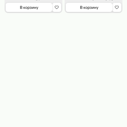
В корзину
В корзину
179,99 ₽
159,99 ₽
54,99 ₽
500 г
35 г
Рис «TaMashAe MIADI PREMIUM» басмати пропаренный, 500 г
Кукуруза «Джинн» со вкусом двойного сыра и чили, 35 г
В корзину
В корзину
5
5