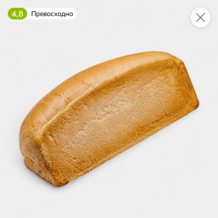
4,8
Превосходно
Укажите адрес
4,9
4,8
ХИТ
64,99 ₽
59,99 ₽
69,99 ₽
95 г
60 г
Мороженое «Medino» ванильный пломбир в рожке, 95 г
Чипсы «PRO-Чипсы» натуральные картофельные со вкусом краба, 60 г
В корзину
В корзину
4,4
5