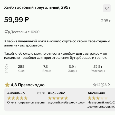
Хлеб тостовый треугольный, 295 г
59,99 ₽
295 г
Доставим с 10:00
299,99 ₽
159,99 ₽
1 кг
130 г
Хлеб из пшеничной муки высшего сорта со своим характерным
Нектарин красный
Конфеты шоколадные «Babyfox» Galaxy sphere с фундуком, 130 г
аппетитным ароматом.
В корзину
В корзину
Такой хлеб смело можно отнести к хлебам для завтраков – он
идеально подойдет для приготовления бутербродов и гренок.
5
5
В 100 г
285
7,3 г
3,9 г
52,5 г
ккал
Белки
Жиры
Углеводы
4,8
Превосходно
12
8
Анонимно
Анонимно
Анонимно
03.08.26
25.07.26
Очень понравился, вкусный❤️
вкусный хлебушек. и форма интересная.
Не вкусный хлеб. 
держится крошитс
89,99 ₽
99,99 ₽
69,99 ₽
89,99 ₽
500 мл
250 г