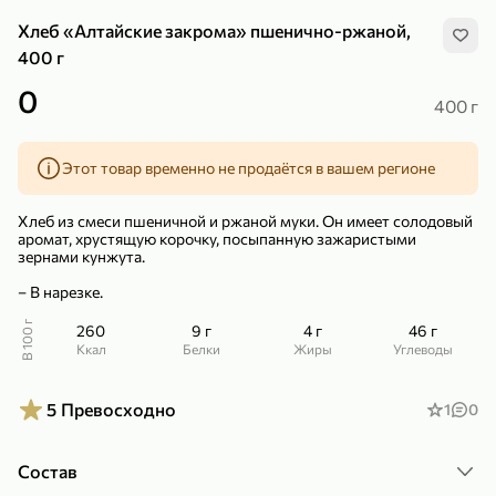
Хлеб «Алтайские закрома» пшенично-ржаной,
400 г
0
400 г
299,99 ₽
159,99 ₽
1 кг
130 г
Этот товар временно не продаётся в вашем регионе
Нектарин красный
Конфеты шоколадные «Babyfox» Galaxy sphere с фундуком, 130 г
В корзину
В корзину
Хлеб из смеси пшеничной и ржаной муки. Он имеет солодовый
аромат, хрустящую корочку, посыпанную зажаристыми
зернами кунжута.
5
5
– В нарезке.
В 100 г
260
9 г
4 г
46 г
ккал
Белки
Жиры
Углеводы
5
Превосходно
1
0
89,99 ₽
99,99 ₽
Состав
69,99 ₽
89,99 ₽
500 мл
250 г