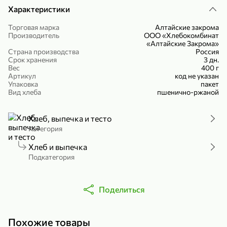
Характеристики
Холодный чай белый «J`DAI» со вкусом белого персика, 500 мл
Готовый завтрак «Leonardo» Подушечки с шоколадно-ореховой начинкой, 250 г
В корзину
В корзину
Торговая марка
Алтайские закрома
Производитель
ООО «Хлебокомбинат
«Алтайские Закрома»
4,8
5
Страна производства
Россия
Срок хранения
3 дн.
Вес
400 г
Артикул
код не указан
Упаковка
пакет
Вид хлеба
пшенично-ржаной
Хлеб, выпечка и тесто
Категория
356,99 ₽
Хлеб и выпечка
49,99 ₽
299,99 ₽
300 г
230 г
Подкатегория
Йогурт питьевой «Yota» без добавления сахара, 300 г
Сыр 50% «Ламбер», 230 г
В корзину
В корзину
Поделиться
5
3,9
Похожие товары