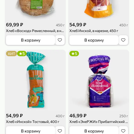
119,99 ₽
159,99 ₽
1 л
800 г
Напиток сильногазированный «Rich» Биттер Лемон, 1 л
Майонезный соус «Calve» Легкий, 800 г
В корзину
В корзину
69,99 ₽
54,99 ₽
450 г
450 г
Хлеб «Восход» Ремесленный, в нарезке, 450 г
Хлеб Инской, в нарезке, 450 г
4,6
5
ХИТ
В корзину
В корзину
5
5
ХИТ
189,99 ₽
59,99 ₽
119,99 ₽
49,99 ₽
120 г
39 г
Ветчина «ИНДИлайт» филе индейки Мраморное, в нарезке, 120 г
Печенье «Orion» Choco Boy Сафари кокос, 39 г
В корзину
В корзину
54,99 ₽
46,99 ₽
400 г
250 г
Хлеб «Инской» Тостовый, 400 г
Хлеб «ЭнеРЖИ» Прибалтийский в нарезке, 250 г
5
5
В корзину
В корзину