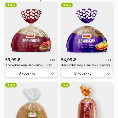
4,9
4,6
79,99 ₽
159,99 ₽
70 г
500 г
Папайя сушеная «Good fruit», 70 г
Редис, 500 г
В корзину
В корзину
59,99 ₽
54,99 ₽
300 г
300 г
Хлеб «Восход» Зерновой, 300 г
Хлеб «Восход» Двинский, в нарезке, 300 г
5
5
ХИТ
В корзину
В корзину
4,9
4
144,99 ₽