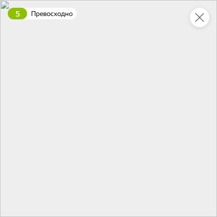
5
Превосходно
Укажите адрес
4,7
4,8
ХИТ
64,99 ₽
59,99 ₽
69,99 ₽
95 г
60 г
Мороженое «Medino» ванильный пломбир в рожке, 95 г
Чипсы «PRO-Чипсы» натуральные картофельные со вкусом краба, 60 г
В корзину
В корзину
4,6
5