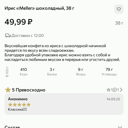
Ирис «Meller» шоколадный, 38 г
49,99 ₽
38 г
Доставим с 12:00
299,99 ₽
159,99 ₽
1 кг
130 г
Вкуснейшая конфета из ириса с шоколадной начинкой
Нектарин красный
Конфеты шоколадные «Babyfox» Galaxy sphere с фундуком, 130 г
придется по вкусу всем сладкоежкам.
Благодаря удобной упаковке ирис можно взять с собой и
В корзину
В корзину
насладиться любимым вкусом в перерыв или угостить друзей.
5
5
В 100 г
410
3 г
9 г
79 г
ккал
Белки
Жиры
Углеводы
5
Превосходно
1
1
Анонимно
14.09.25
Классика👌🏽
89,99 ₽
99,99 ₽
69,99 ₽
89,99 ₽
Состав
500 мл
250 г