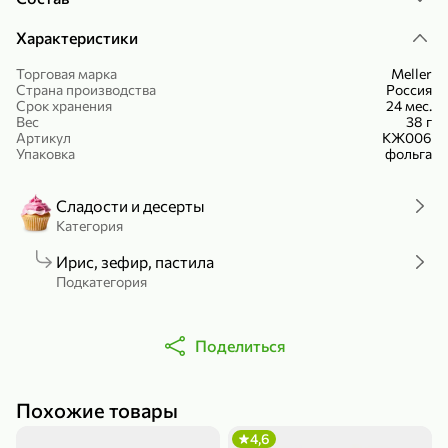
Холодный чай белый «J`DAI» со вкусом белого персика, 500 мл
Готовый завтрак «Leonardo» Подушечки с шоколадно-ореховой начинкой, 250 г
Характеристики
В корзину
В корзину
Торговая марка
Meller
Страна производства
Россия
4,8
5
Срок хранения
24 мес.
Вес
38 г
Артикул
КЖ006
Упаковка
фольга
Сладости и десерты
Категория
Ирис, зефир, пастила
356,99 ₽
Подкатегория
49,99 ₽
299,99 ₽
300 г
230 г
Йогурт питьевой «Yota» без добавления сахара, 300 г
Сыр 50% «Ламбер», 230 г
Поделиться
В корзину
В корзину
5
3,9
Похожие товары
4,6