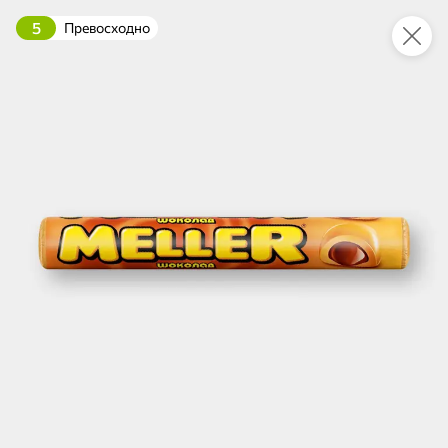
5
Превосходно
Укажите адрес
4,9
4,8
ХИТ
64,99 ₽
59,99 ₽
69,99 ₽
95 г
60 г
Мороженое «Medino» ванильный пломбир в рожке, 95 г
Чипсы «PRO-Чипсы» натуральные картофельные со вкусом краба, 60 г
В корзину
В корзину
4,6
5