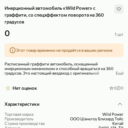
Инерционный автомобиль «Wild Power» с
граффити, со спецэффектом поворота на 360
градусов
0
1 шт
299,99 ₽
159,99 ₽
1 кг
130 г
Нектарин красный
Конфеты шоколадные «Babyfox» Galaxy sphere с фундуком, 130 г
Этот товар временно не продаётся в вашем регионе
В корзину
В корзину
Расписанный граффити автомобиль, оснащенный
5
5
инерционным механизмом и способный вращаться на 360
градусов. Это настоящий вездеход с оригинальной
Ещё
стилизацией, который преодолеет все препятствия. Отличный
подарок на любой праздник!
Нет оценок
0
0
Юные фантазеры-гонщики могут сочинять все новые и новые
захватывающие приключения и становиться их участниками!
Характеристики
Подойдет для детей старше 3 лет.
В коллекции 4 вида машин разных цветов, какая именно
Торговая марка
Wild Power
игрушка попадется при покупке – сюрприз. Размер машинки:
Производитель
ООО Шаньтоу Близард Тойс
89,99 ₽
99,99 ₽
9×9×8,5 см.
Страна производства
Китай
69,99 ₽
89,99 ₽
500 мл
250 г
Артикул
D400-17A-TY