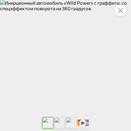
Укажите адрес
4,7
4,8
ХИТ
64,99 ₽
59,99 ₽
69,99 ₽
95 г
60 г
Мороженое «Medino» ванильный пломбир в рожке, 95 г
Чипсы «PRO-Чипсы» натуральные картофельные со вкусом краба, 60 г
В корзину
В корзину
4,6
5