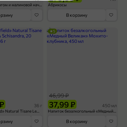
Шосон с творогом и малиновой начинкой, 102 г
Абрикосы
орзину
В корзину
5
46,99 ₽
 ₽
37,99 ₽
36 г
450 мл
Чай «Greenfield» Natural Tisane Lemongrass & Schisandra, 20 пирамидок, 36 г
Напиток безалкогольный «Медный Великан» Мохито-клубника, 450 мл
орзину
В корзину