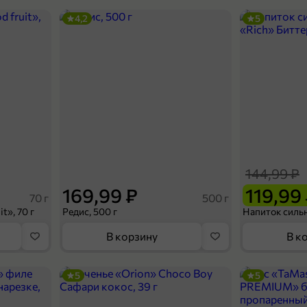
4,2
5
144,99 ₽
169,99 ₽
119,99
70 г
500 г
t», 70 г
Редис, 500 г
В корзину
В к
5
5