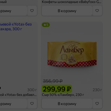
сный
Конфеты шоколадные «Babyfox» Galaxy sphere с фундуком, 130 г
орзину
В корзину
5
356,99 ₽
₽
299,99 ₽
300 г
230 г
Йогурт питьевой «Yota» без добавления сахара, 300 г
Сыр 50% «Ламбер», 230 г
орзину
В корзину