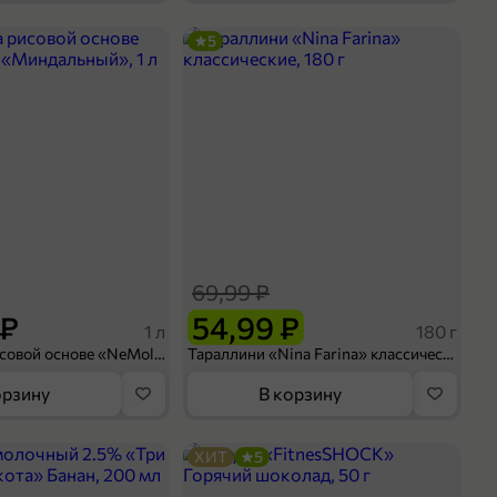
5
69,99 ₽
 ₽
54,99 ₽
1 л
180 г
Напиток на рисовой основе «NeMoloko» «Миндальный», 1 л
Тараллини «Nina Farina» классические, 180 г
орзину
В корзину
ХИТ
5