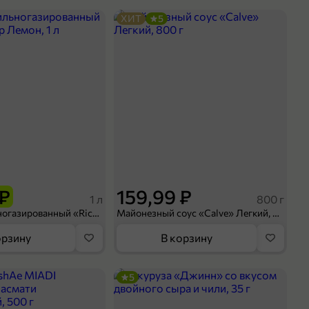
ХИТ
5
 ₽
159,99 ₽
1 л
800 г
Напиток сильногазированный «Rich» Биттер Лемон, 1 л
Майонезный соус «Calve» Легкий, 800 г
орзину
В корзину
5