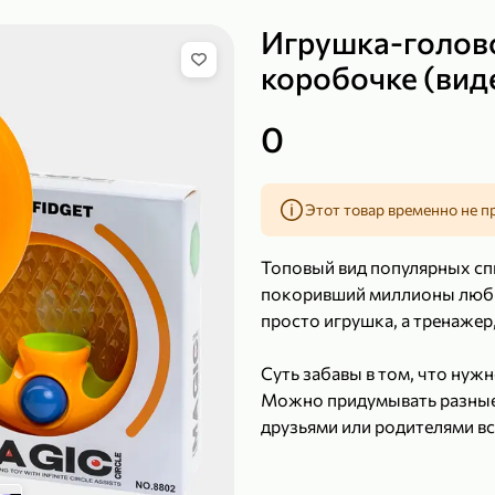
Игрушка-голов
коробочке (вид
149,99 ₽
0
99,99 ₽
39,99 
200 г
120 г
Сыр рассольный 35% «Comella», 200 г
Полотенца бумажные «Soffione» MENU, 2 рулона, 120 г
Этот товар временно не п
В корзину
В к
Топовый вид популярных спи
4,9
5
покоривший миллионы любит
просто игрушка, а тренажер
Суть забавы в том, что нуж
Можно придумывать разные 
друзьями или родителями вс
А когда нужно успокоиться 