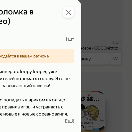
оломка в
ео)
119,99 ₽
₽
89,99 ₽
1 шт
100 г
50 г
Творог 3.8% «Мама Лама» клубника-банан, 100 г
Печенье протеиновое «COCOnitto» BROWNIE с кокосом, 50 г
родаётся в вашем регионе
орзину
В корзину
ннеров: loopy looper, уже
5
елей поломать голову. Это не
, развивающий навыки!
но попадать шариком в кольцо.
правила игры и устраивать c
е новые и новые соревнования.
Ещё
и снять напряжение, используйте