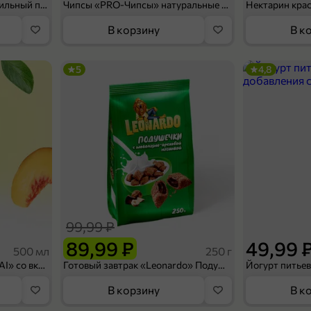
Мороженое «Medino» ванильный пломбир в рожке, 95 г
Чипсы «PRO-Чипсы» натуральные картофельные со вкусом краба, 60 г
Нектарин кра
В корзину
В к
5
4,8
99,99 ₽
89,99 ₽
49,99 
500 мл
250 г
Холодный чай белый «J`DAI» со вкусом белого персика, 500 мл
Готовый завтрак «Leonardo» Подушечки с шоколадно-ореховой начинкой, 250 г
В корзину
В к