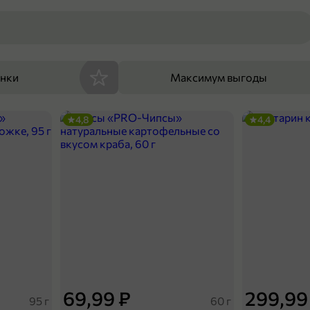
енки
Максимум выгоды
4,8
4,4
69,99 ₽
299,99
95 г
60 г