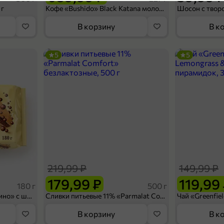
 г
Кофе «Bushido» Black Katana молотый, 227 г
Артикул 8802
В корзину
В к
5
5
219,99 ₽
149,99 ₽
179,99 ₽
119,99
180 г
500 г
Вафельный сэндвич «Яшкино» с шоколадной начинкой, 180 г
Сливки питьевые 11% «Parmalat Comfort» безлактозные, 500 г
В корзину
В к