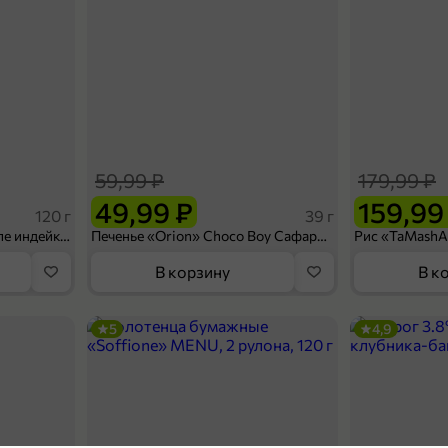
59,99 ₽
179,99 ₽
49,99 ₽
159,99
120 г
39 г
Ветчина «ИНДИлайт» филе индейки Мраморное, в нарезке, 120 г
Печенье «Orion» Choco Boy Сафари кокос, 39 г
В корзину
В к
5
4,9