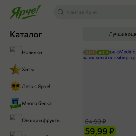
Каталог
Лучшие оц
Новинки
ХИТ
4,9
Хиты
Лето с Ярче!
Много белка
Овощи и фрукты
64,99 ₽
59,99 ₽