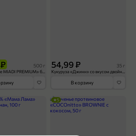
 ₽
54,99 ₽
500 г
35 г
Рис «TaMashAe MIADI PREMIUM» басмати пропаренный, 500 г
Кукуруза «Джинн» со вкусом двойного сыра и чили, 35 г
орзину
В корзину
5