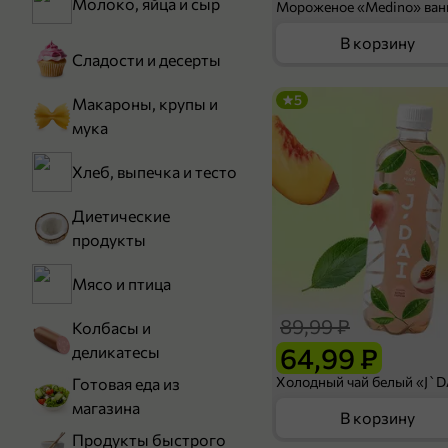
Молоко, яйца и сыр
В корзину
Сладости и десерты
5
Макароны, крупы и
мука
Хлеб, выпечка и тесто
Диетические
продукты
Мясо и птица
89,99 ₽
Колбасы и
64,99 ₽
деликатесы
Готовая еда из
магазина
В корзину
Продукты быстрого