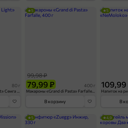
5
5
99,98 ₽
79,99 ₽
109,99
80 г
400 г
Сухарики «Кириешки Light» Семга с сыром, 80 г
Макароны «Grand di Pasta» Farfalle, 400 г
В корзину
В к
5
4,9