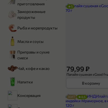
приготовления
5
Замороженные
продукты
Рыба и морепродукты
Масла и соусы
Приправы и сухие
смеси
79,99 ₽
Чай, кофе и какао
Папайя сушеная «Good frui
Напитки
В корзину
Консервация
ХИТ
4,6