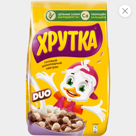
Укажите адрес
4,9
4,8
ХИТ
64,99 ₽
59,99 ₽
69,99 ₽
95 г
60 г
Мороженое «Medino» ванильный пломбир в рожке, 95 г
Чипсы «PRO-Чипсы» натуральные картофельные со вкусом краба, 60 г
В корзину
В корзину
4,4
5