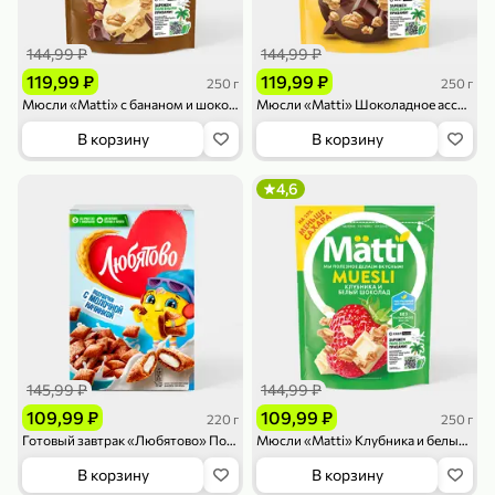
119,99 ₽
159,99 ₽
1 л
800 г
Напиток сильногазированный «Rich» Биттер Лемон, 1 л
Майонезный соус «Calve» Легкий, 800 г
144,99 ₽
144,99 ₽
В корзину
В корзину
119,99 ₽
119,99 ₽
250 г
250 г
Мюсли «Matti» с бананом и шоколадом, 250 г
Мюсли «Matti» Шоколадное ассорти, 250 г
4,6
5
ХИТ
В корзину
В корзину
4,6
189,99 ₽
59,99 ₽
119,99 ₽
49,99 ₽
120 г
39 г
Ветчина «ИНДИлайт» филе индейки Мраморное, в нарезке, 120 г
Печенье «Orion» Choco Boy Сафари кокос, 39 г
145,99 ₽
144,99 ₽
В корзину
В корзину
109,99 ₽
109,99 ₽
220 г
250 г
Готовый завтрак «Любятово» Подушечки с молочной начинкой, 220 г
Мюсли «Matti» Клубника и белый шоколад, 250 г
5
5
В корзину
В корзину