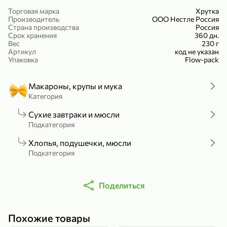
Холодный чай белый «J`DAI» со вкусом белого персика, 500 мл
Готовый завтрак «Leonardo» Подушечки с шоколадно-ореховой начинкой, 250 г
Торговая марка
Хрутка
Производитель
ООО Нестле Россия
В корзину
В корзину
Страна производства
Россия
Срок хранения
360 дн.
Вес
230 г
4,8
5
Артикул
код не указан
Упаковка
Flow-pack
Макароны, крупы и мука
Категория
Сухие завтраки и мюсли
Подкатегория
356,99 ₽
Хлопья, подушечки, мюсли
49,99 ₽
299,99 ₽
Подкатегория
300 г
230 г
Йогурт питьевой «Yota» без добавления сахара, 300 г
Сыр 50% «Ламбер», 230 г
В корзину
В корзину
Поделиться
5
4
Похожие товары