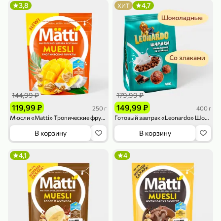
3,8
4,7
ХИТ
79,99 ₽
159,99 ₽
70 г
500 г
Папайя сушеная «Good fruit», 70 г
Редис, 500 г
144,99 ₽
179,99 ₽
В корзину
В корзину
119,99 ₽
149,99 ₽
250 г
400 г
Мюсли «Matti» Тропические фрукты, 250 г
Готовый завтрак «Leonardo» Шоколадные шарики, 400 г
5
5
ХИТ
В корзину
В корзину
4,1
4
144,99 ₽