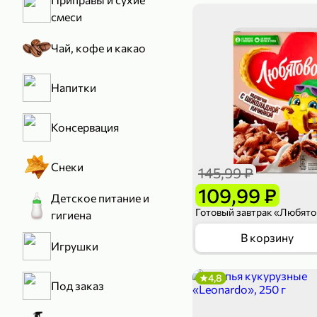
смеси
Чай, кофе и какао
Напитки
Консервация
Снеки
145,99 ₽
109,99 ₽
Детское питание и
гигиена
В корзину
Игрушки
4,8
Под заказ