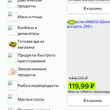
продукты
В корзину
Мясо и птица
4
Колбасы и
деликатесы
Готовая еда из
магазина
Продукты быстрого
приготовления
Замороженные
продукты
144,99 ₽
119,99 ₽
Рыба и морепродукты
Масла и соусы
В корзину
Приправы и сухие