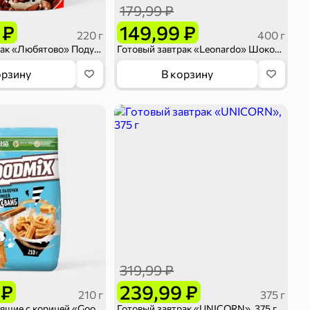
179,99 ₽
 ₽
149,99 ₽
220 г
400 г
Готовый завтрак «Любятово» Подушечки с начинкой манго, 220 г
Готовый завтрак «Leonardo» Шоколадные шарики, 400 г
орзину
В корзину
319,99 ₽
 ₽
239,99 ₽
210 г
375 г
Палочки хрустящие с корицей «GoodMix» Чурросвайб, 210 г
Готовый завтрак «UNICORN», 375 г