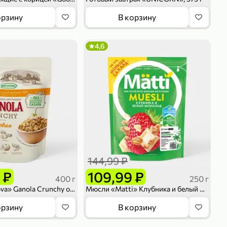
орзину
В корзину
4,6
144,99 ₽
 ₽
109,99 ₽
400 г
250 г
Мюсли «Bionova» Ganola Crunchy ореховая, 400 г
Мюсли «Matti» Клубника и белый шоколад, 250 г
орзину
В корзину