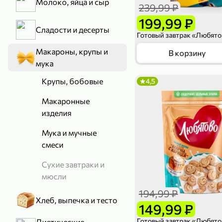
Молоко, яйца и сыр
239,99 ₽
199,99 ₽
Сладости и десерты
Макароны, крупы и
В корзину
мука
Крупы, бобовые
4,5
Макаронные
изделия
Мука и мучные
смеси
Сухие завтраки и
мюсли
194,99 ₽
Хлеб, выпечка и тесто
149,99 ₽
Диетические