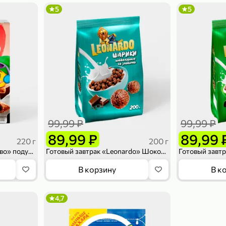
5
5
99,99 ₽
99,99 ₽
89,99 ₽
89,99 
220 г
200 г
Готовый завтрак «Любятово» подушечки с шоколадной начинкой, 220 г
Готовый завтрак «Leonardo» Шоколадные шарики, 200 г
В корзину
В к
4,7