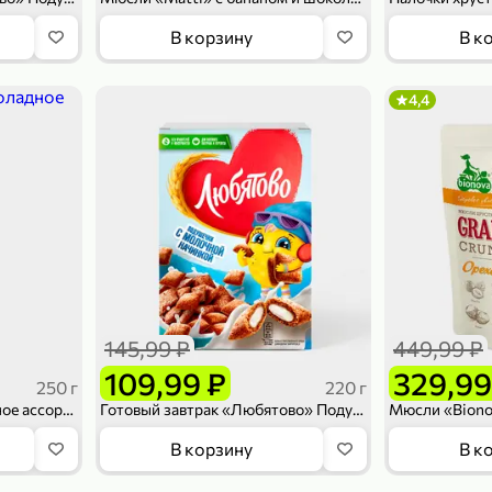
В корзину
В к
4,4
145,99 ₽
449,99 ₽
109,99 ₽
329,99
250 г
220 г
Мюсли «Matti» Шоколадное ассорти, 250 г
Готовый завтрак «Любятово» Подушечки с молочной начинкой, 220 г
В корзину
В к