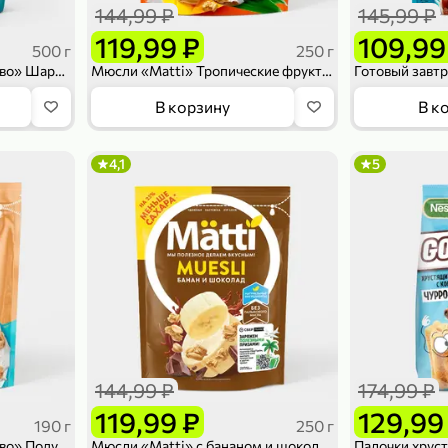
144,99 ₽
145,99 ₽
119,99 ₽
109,99
500 г
250 г
Готовый завтрак «Любятово» Шарики шоколадные Дуо микс, 500 г
Мюсли «Matti» Тропические фрукты, 250 г
В корзину
В к
4,1
5
144,99 ₽
174,99 ₽
119,99 ₽
129,99
190 г
250 г
Готовый завтрак «Любятово» Подушечки со вкусом булочки с корицей, 190 г
Мюсли «Matti» с бананом и шоколадом, 250 г