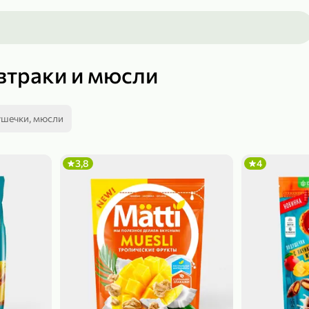
втраки и мюсли
ушечки, мюсли
3,8
4