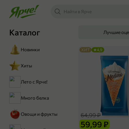
Каталог
Лучшие оц
Новинки
ХИТ
4,9
Хиты
Лето с Ярче!
Много белка
Овощи и фрукты
64,99 ₽
59,99 ₽