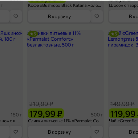
5
 г
Кофе «Bushido» Black Katana молотый, 227 г
П
В корзину
В к
5
5
24,99 ₽
75 г
Туалетное мыло «Фруктовая Аллея» Яблоко, 75 г
В корзину
219,99 ₽
149,99 ₽
179,99 ₽
119,99
180 г
500 г
Вафельный сэндвич «Яшкино» с шоколадной начинкой, 180 г
Сливки питьевые 11% «Parmalat Comfort» безлактозные, 500 г
В корзину
В к