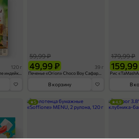
59,99 ₽
179,99 ₽
49,99 ₽
159,99
120 г
39 г
Ветчина «ИНДИлайт» филе индейки Мраморное, в нарезке, 120 г
Печенье «Orion» Choco Boy Сафари кокос, 39 г
В корзину
В к
5
4,9