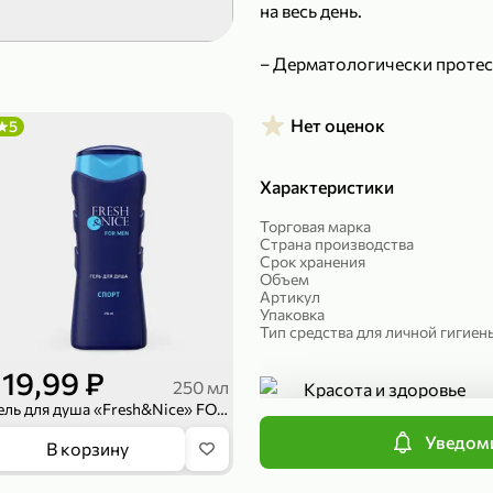
на весь день.
299,99 ₽
199,99 ₽
– Дерматологически протес
149,98 ₽
149,99
150 г
300 г
Риет «Сибагро» с кедровыми орехами, 150 г
Манго «Good fruit» резаное, 300 г
Нет оценок
5
В корзину
В к
Характеристики
ХИТ
4,7
Торговая марка
Страна производства
Срок хранения
Объем
Артикул
Упаковка
Тип средства для личной гигиен
119,99 ₽
250 мл
Красота и здоровье
Гель для душа «Fresh&Nice» FOR MEN Спорт, 250 мл
Категория
Уведоми
839,99 ₽
В корзину
Личная гигиена
Подкатегория
689,99 ₽
59,99 
300 г
227 г