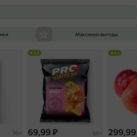
енки
Максимум выгоды
4,8
4,4
69,99 ₽
299,99
95 г
60 г