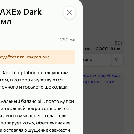
«AXE» Dark
 мл
119,99 ₽
₽
89,99 ₽
250 мл
100 г
50 г
Творог 3.8% «Мама Лама» клубника-банан, 100 г
Печенье протеиновое «COCOnitto» BROWNIE с кокосом, 50 г
родаётся в вашем регионе
орзину
В корзину
 Dark temptation с волнующим
5
ом, в котором чувствуются
олочного и горького шоколада.
мальный баланс pH, поэтому при
нии кожный покров становится
а легко смывается с тела. Гель
дорирует кожу, обеспечивая ее
и оставляя ощущение свежести