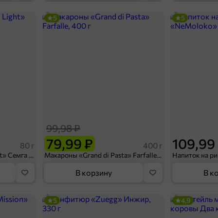
5
5
84,99 ₽
25 г
Тампоны «Periodica» Нормал, 8 шт, 25 г
В корзину
99,98 ₽
79,99 ₽
109,99
80 г
400 г
Сухарики «Кириешки Light» Семга с сыром, 80 г
Макароны «Grand di Pasta» Farfalle, 400 г
В корзину
В к
5
4,9