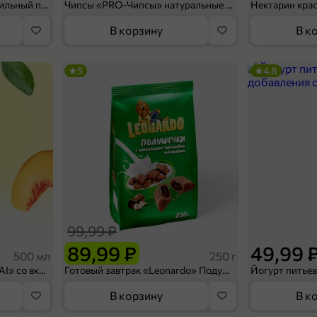
Мороженое «Medino» ванильный пломбир в рожке, 95 г
Чипсы «PRO-Чипсы» натуральные картофельные со вкусом краба, 60 г
Нектарин кра
В корзину
В к
5
4,8
99,99 ₽
89,99 ₽
49,99 
500 мл
250 г
Холодный чай белый «J`DAI» со вкусом белого персика, 500 мл
Готовый завтрак «Leonardo» Подушечки с шоколадно-ореховой начинкой, 250 г
В корзину
В к