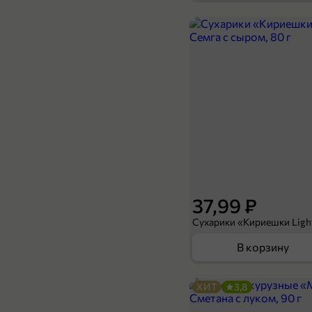
84,99 ₽
25 г
Тампоны «Periodica» Супер, 8 шт, 25 г
В корзину
37,99 ₽
В корзину
ХИТ
3,8