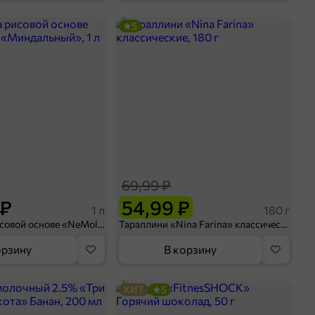
5
69,99 ₽
 ₽
54,99 ₽
1 л
180 г
Напиток на рисовой основе «NeMoloko» «Миндальный», 1 л
Тараллини «Nina Farina» классические, 180 г
орзину
В корзину
ХИТ
5