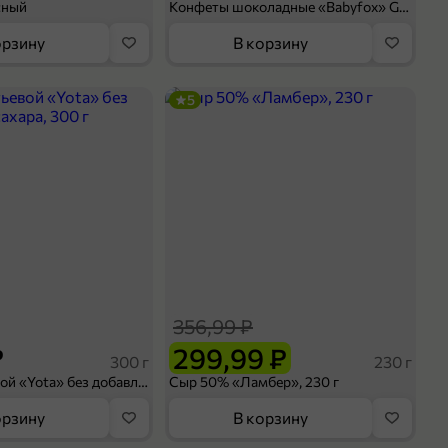
сный
Конфеты шоколадные «Babyfox» Galaxy sphere с фундуком, 130 г
орзину
В корзину
5
356,99 ₽
₽
299,99 ₽
300 г
230 г
Йогурт питьевой «Yota» без добавления сахара, 300 г
Сыр 50% «Ламбер», 230 г
орзину
В корзину