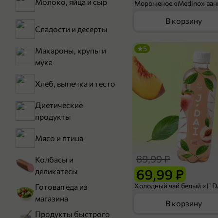
Молоко, яйца и сыр
В корзину
Сладости и десерты
5
Макароны, крупы и
мука
Хлеб, выпечка и тесто
Диетические
продукты
Мясо и птица
89,99 ₽
Колбасы и
69,99 ₽
деликатесы
Готовая еда из
магазина
В корзину
Продукты быстрого