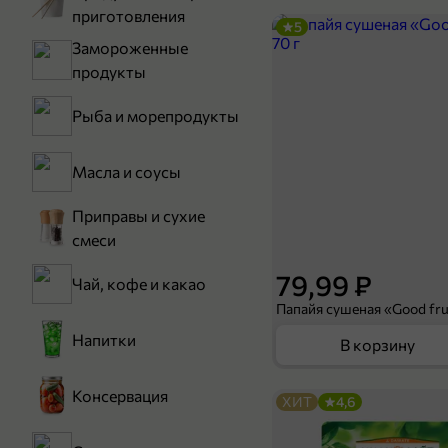
приготовления
5
Замороженные
продукты
Рыба и морепродукты
Масла и соусы
Приправы и сухие
смеси
79,99 ₽
Чай, кофе и какао
Папайя сушеная «Good frui
Напитки
В корзину
Консервация
ХИТ
4,6