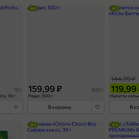
4
5
144,99 ₽
159,99 ₽
119,99
70 г
500 г
t», 70 г
Редис, 500 г
В корзину
В к
5
5