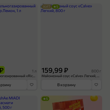
ХИТ
5
 ₽
159,99 ₽
1 л
800 г
Напиток сильногазированный «Rich» Биттер Лемон, 1 л
Майонезный соус «Calve» Легкий, 800 г
орзину
В корзину
5