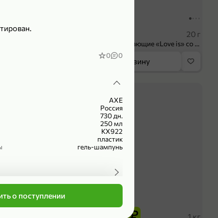
104,99 ₽
тирован.
 ₽
83,99 ₽
75 мл
20 г
Крем универсальный «EVO» Пантенол, 75 мл
Конфеты освежающие «Love is» со вкусом морской соли и маракуйи, 20 г
0
0
орзину
В корзину
4,2
AXE
Россия
730 дн.
250 мл
КХ922
пластик
ы
гель-шампунь
ть о поступлении
339,99 ₽
₽
279,99 ₽
102 г
1 кг