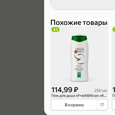
189,99 ₽
139,99 ₽
Похожие товары
5
В корзину
4,6
114,99 ₽
250 мл
Гель для душа «Fresh&Nice» «Кокос», 250 мл
169,99 ₽
В корзину
149,99 ₽