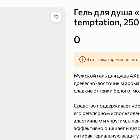
Гель для душа 
temptation, 250
149,99 ₽
0
99,99 ₽
39,99 
200 г
120 г
Сыр рассольный 35% «Comella», 200 г
Полотенца бумажные «Soffione» MENU, 2 рулона, 120 г
Этот товар временно не п
В корзину
В к
Мужской гель для душа AXE
4,9
5
древесно-восточным аромат
сладкие оттенки белого, м
Средство поддерживает нор
его регулярном использова
эластичным и упругим, а пен
эффективно очищает и дезо
антибактериальную защиту 