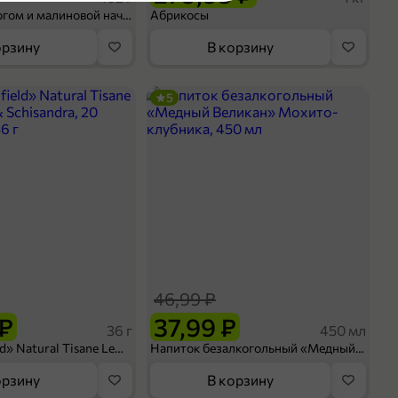
Шосон с творогом и малиновой начинкой, 102 г
Абрикосы
оделиться
орзину
В корзину
5
46,99 ₽
 ₽
37,99 ₽
36 г
450 мл
Чай «Greenfield» Natural Tisane Lemongrass & Schisandra, 20 пирамидок, 36 г
Напиток безалкогольный «Медный Великан» Мохито-клубника, 450 мл
орзину
В корзину