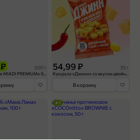
 ₽
54,99 ₽
500 г
35 г
Рис «TaMashAe MIADI PREMIUM» басмати пропаренный, 500 г
Кукуруза «Джинн» со вкусом двойного сыра и чили, 35 г
орзину
В корзину
5