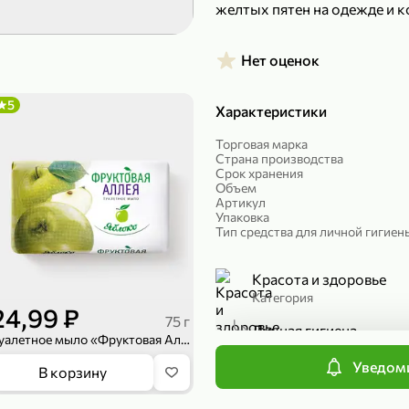
желтых пятен на одежде и к
189,99 ₽
299,99 ₽
139,99 ₽
149,98
Нет оценок
50 г
150 г
Печенье протеиновое «COCOnitto» BROWNIE с кокосом, 50 г
Риет «Сибагро» с кедровыми орехами, 150 г
Манго «Good f
5
Характеристики
В корзину
В к
Торговая марка
Страна производства
4,6
Срок хранения
Объем
Артикул
Упаковка
Тип средства для личной гигиен
Красота и здоровье
Категория
24,99 ₽
75 г
Личная гигиена
Туалетное мыло «Фруктовая Аллея» Яблоко, 75 г
Подкатегория
Уведоми
169,99 ₽
839,99 ₽
В корзину
149,99 ₽
689,99
20 г
300 г
П