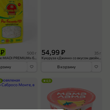
 ₽
54,99 ₽
500 г
35 г
Рис «TaMashAe MIADI PREMIUM» басмати пропаренный, 500 г
Кукуруза «Джинн» со вкусом двойного сыра и чили, 35 г
орзину
В корзину
3
4,9