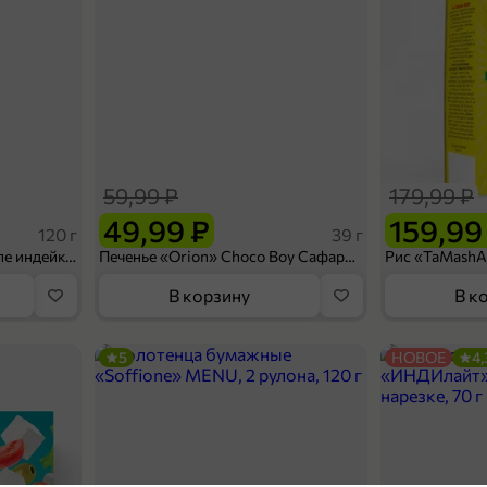
59,99 ₽
179,99 ₽
49,99 ₽
159,99
120 г
39 г
Ветчина «ИНДИлайт» филе индейки Мраморное, в нарезке, 120 г
Печенье «Orion» Choco Boy Сафари кокос, 39 г
В корзину
В к
5
НОВОЕ
4,