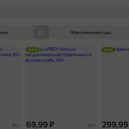
енки
Максимум выгоды
4,8
4,6
69,99 ₽
299,99
95 г
60 г