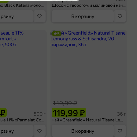
Кофе «Bushido» Black Katana молотый, 227 г
Шосон с творогом и малиновой начинкой, 102 г
орзину
В корзину
5
149,99 ₽
 ₽
119,99 ₽
500 г
36 г
Сливки питьевые 11% «Parmalat Comfort» безлактозные, 500 г
Чай «Greenfield» Natural Tisane Lemongrass & Schisandra, 20 пирамидок, 36 г
орзину
В корзину