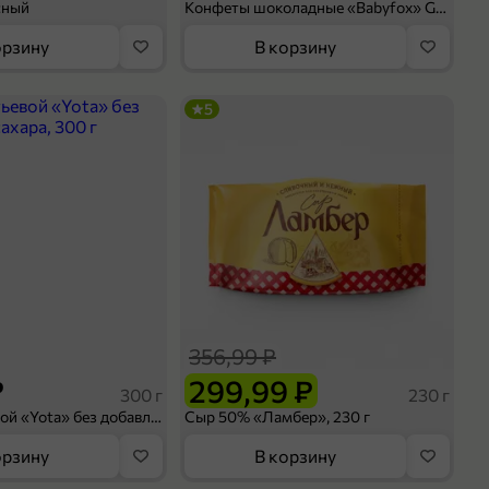
сный
Конфеты шоколадные «Babyfox» Galaxy sphere с фундуком, 130 г
орзину
В корзину
5
356,99 ₽
₽
299,99 ₽
300 г
230 г
Йогурт питьевой «Yota» без добавления сахара, 300 г
Сыр 50% «Ламбер», 230 г
орзину
В корзину