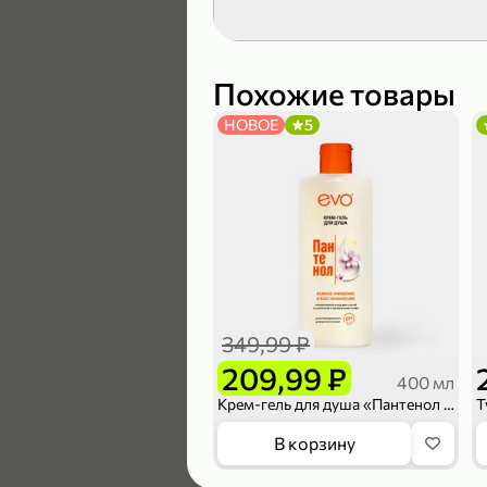
119,99 ₽
89,99 ₽
Похожие товары
НОВОЕ
5
В корзину
5
349,99 ₽
209,99 ₽
400 мл
Крем-гель для душа «Пантенол EVO», 400 мл
104,99 ₽
В корзину
83,99 ₽