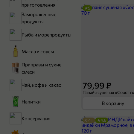
приготовления
5
Замороженные
продукты
Рыба и морепродукты
Масла и соусы
Приправы и сухие
смеси
79,99 ₽
Чай, кофе и какао
Папайя сушеная «Good frui
Напитки
В корзину
Консервация
ХИТ
4,6