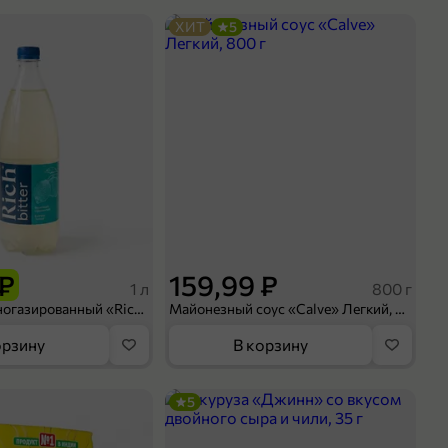
ХИТ
5
 ₽
159,99 ₽
1 л
800 г
Напиток сильногазированный «Rich» Биттер Лемон, 1 л
Майонезный соус «Calve» Легкий, 800 г
орзину
В корзину
5