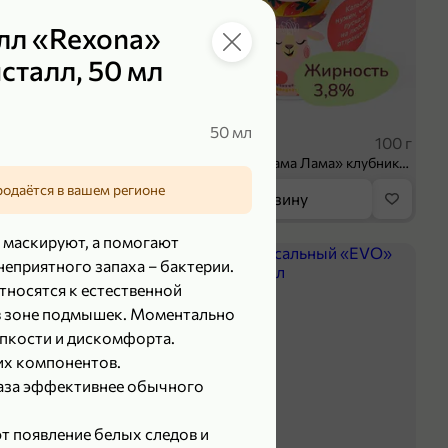
лл «Rexona»
сталл, 50 мл
 ₽
39,99 ₽
50 мл
70 г
100 г
Колбаса сыровяленая «ИНДИлайт» Сабросо Монте, в нарезке, 70 г
Творог 3.8% «Мама Лама» клубника-банан, 100 г
родаётся в вашем регионе
орзину
В корзину
 маскируют, а помогают
5
неприятного запаха – бактерии.
тносятся к естественной
 зоне подмышек. Моментально
пкости и дискомфорта.
х компонентов.
раза эффективнее обычного
 появление белых следов и