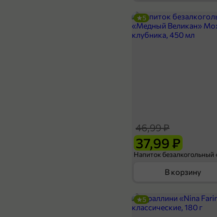
5
249,99 ₽
169,99 ₽
125 г
Зубная паста «Stars» Экстрасвежее дыхание, 125 г
В корзину
46,99 ₽
37,99 ₽
В корзину
5