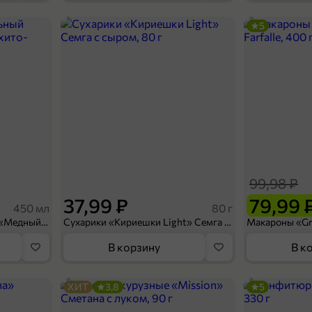
5
249,99 ₽
169,99 ₽
125 г
Зубная паста «Stars» Натуральное отбеливание, 125 г
В корзину
99,98 ₽
37,99 ₽
79,99 
450 мл
80 г
Напиток безалкогольный «Медный Великан» Мохито-клубника, 450 мл
Сухарики «Кириешки Light» Семга с сыром, 80 г
В корзину
В к
ХИТ
3,8
5