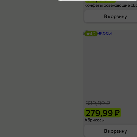
5
В корзину
4,2
84,99 ₽
25 г
Тампоны «Periodica» Супер, 8 шт, 25 г
В корзину
339,99 ₽
5
279,99 ₽
Абрикосы
В корзину