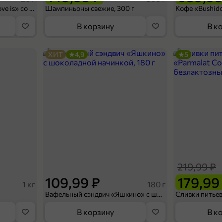
Конфеты освежающие «Love is» со вкусом морской соли и маракуйи, 20 г
Шампиньоны свежие, 300 г
В корзину
В к
ХИТ
4,9
5
84,99 ₽
25 г
Тампоны «Periodica» Нормал, 8 шт, 25 г
В корзину
219,99 ₽
5
109,99 ₽
179,99
1 кг
180 г
Вафельный сэндвич «Яшкино» с шоколадной начинкой, 180 г
В корзину
В к