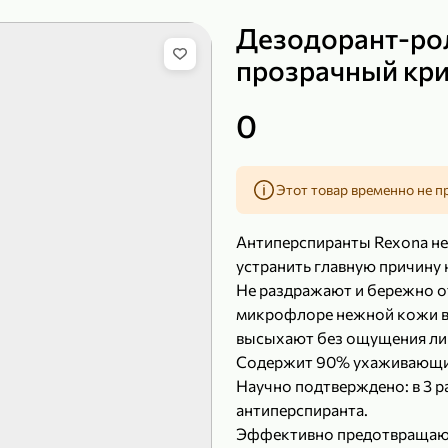
Дезодорант-ро
прозрачный кри
149,99 ₽
219,99 ₽
0
99,99 ₽
139,99
200 г
120 г
Сыр рассольный 35% «Comella», 200 г
Полотенца бумажные «Soffione» MENU, 2 рулона, 120 г
Этот товар временно не п
В корзину
В к
Антиперспиранты Rexona не
4,9
4,9
устранить главную причину 
Не раздражают и бережно о
микрофлоре нежной кожи в
высыхают без ощущения ли
Содержит 90% ухаживающи
Научно подтверждено: в 3 
антиперспиранта.
Эффективно предотвращают