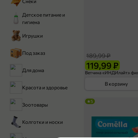
Снеки
Детское питание и
гигиена
Игрушки
Под заказ
189,99 ₽
119,99 ₽
Для дома
В корзину
Красота и здоровье
5
Зоотовары
Колготки и носки