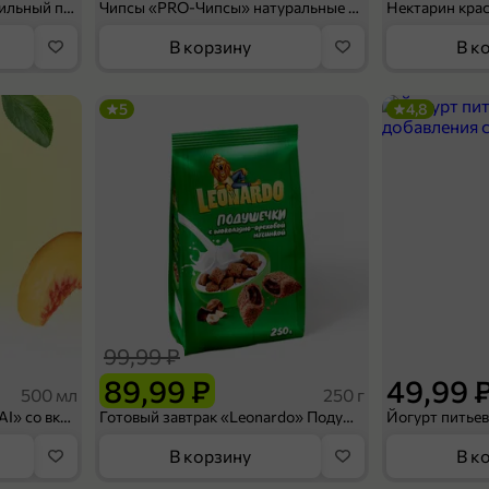
Мороженое «Medino» ванильный пломбир в рожке, 95 г
Чипсы «PRO-Чипсы» натуральные картофельные со вкусом краба, 60 г
Нектарин кра
В корзину
В к
5
4,8
99,99 ₽
89,99 ₽
49,99 
500 мл
250 г
Холодный чай белый «J`DAI» со вкусом белого персика, 500 мл
Готовый завтрак «Leonardo» Подушечки с шоколадно-ореховой начинкой, 250 г
В корзину
В к