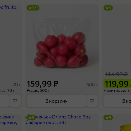
3,9
5
144,99 ₽
159,99 ₽
119,99
70 г
500 г
t», 70 г
Редис, 500 г
В корзину
В к
5
5