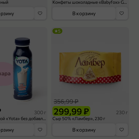
сный
Конфеты шоколадные «Babyfox» Galaxy sphere с фундуком, 130 г
орзину
В корзину
5
356,99 ₽
₽
299,99 ₽
300 г
230 г
Йогурт питьевой «Yota» без добавления сахара, 300 г
Сыр 50% «Ламбер», 230 г
орзину
В корзину