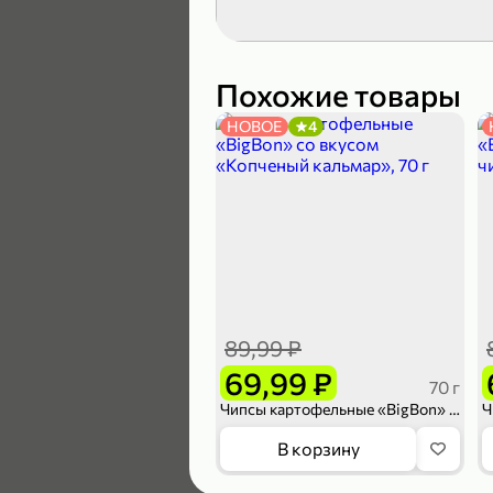
119,99 ₽
89,99 ₽
Похожие товары
НОВОЕ
4
В корзину
5
89,99 ₽
69,99 ₽
70 г
Чипсы картофельные «BigBon» со вкусом «Копченый кальмар», 70 г
104,99 ₽
В корзину
83,99 ₽