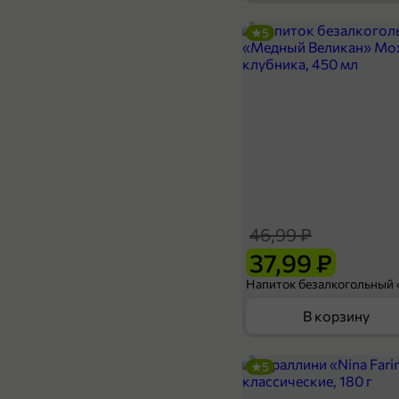
5
99,99 ₽
79,99 ₽
50 г
Чипсы «Bombbar» цельнозерновые протеиновые «Белые грибы», 50 г
В корзину
46,99 ₽
37,99 ₽
В корзину
5