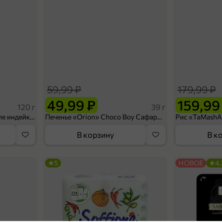
59,99 ₽
179,99 ₽
49,99 ₽
159,99
120 г
39 г
Ветчина «ИНДИлайт» филе индейки Мраморное, в нарезке, 120 г
Печенье «Orion» Choco Boy Сафари кокос, 39 г
В корзину
В к
5
НОВОЕ
4,