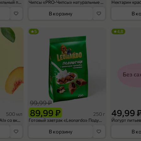
Мороженое «Medino» ванильный пломбир в рожке, 95 г
Чипсы «PRO-Чипсы» натуральные картофельные со вкусом краба, 60 г
Нектарин кра
В корзину
В к
5
4,8
99,99 ₽
89,99 ₽
49,99 
500 мл
250 г
Холодный чай белый «J`DAI» со вкусом белого персика, 500 мл
Готовый завтрак «Leonardo» Подушечки с шоколадно-ореховой начинкой, 250 г
В корзину
В к