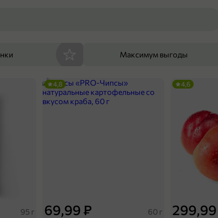
енки
Максимум выгоды
4,8
4,6
69,99 ₽
299,99
95 г
60 г