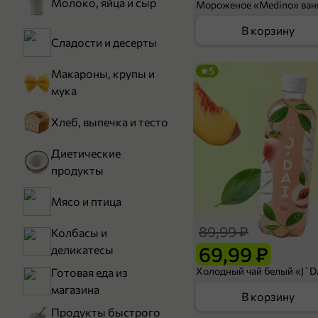
Молоко, яйца и сыр
В корзину
Сладости и десерты
5
Макароны, крупы и
мука
Хлеб, выпечка и тесто
Диетические
продукты
Мясо и птица
89,99 ₽
Колбасы и
69,99 ₽
деликатесы
Готовая еда из
магазина
В корзину
Продукты быстрого