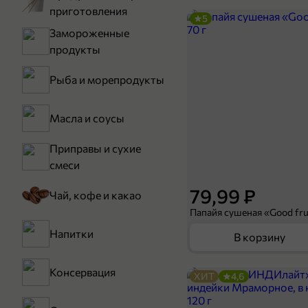
приготовления
5
Замороженные
продукты
Рыба и морепродукты
Масла и соусы
Приправы и сухие
смеси
79,99 ₽
Чай, кофе и какао
Папайя сушеная «Good frui
Напитки
В корзину
Консервация
ХИТ
4,6