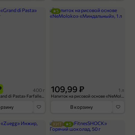
5
₽
109,99 ₽
400 г
1 л
Макароны «Grand di Pasta» Farfalle, 400 г
Напиток на рисовой основе «NeMoloko» «Миндальный», 1 л
орзину
В корзину
ХИТ
5