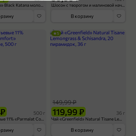
304 дн.
Кофе «Bushido» Black Katana молотый, 227 г
Шосон с творогом и малиновой начинкой, 102 г
75 г
код не указан
орзину
В корзину
Flow-pack
чипсы
грибы
5
оделиться
149,99 ₽
 ₽
119,99 ₽
500 г
36 г
Сливки питьевые 11% «Parmalat Comfort» безлактозные, 500 г
Чай «Greenfield» Natural Tisane Lemongrass & Schisandra, 20 пирамидок, 36 г
орзину
В корзину