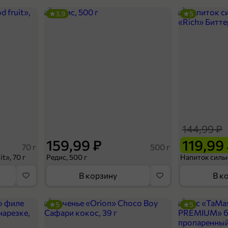
3,9
5
144,99 ₽
159,99 ₽
119,99
70 г
500 г
t», 70 г
Редис, 500 г
В корзину
В к
5
5