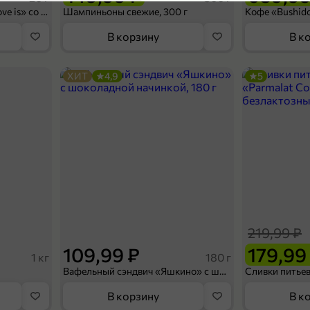
НОВОЕ
4,8
Срок хранения
Конфеты освежающие «Love is» со вкусом морской соли и маракуйи, 20 г
Шампиньоны свежие, 300 г
Вес
Артикул
В корзину
В к
Упаковка
Тип снека
Вкус снека
ХИТ
4,9
5
Снеки
Категория
Чипсы
99,99 ₽
Подкатегория
79,99 ₽
50 г
Чипсы «Bombbar» цельнозерновые протеиновые «Сладкий чили», 50 г
П
В корзину
219,99 ₽
3,9
109,99 ₽
179,99
1 кг
180 г
Вафельный сэндвич «Яшкино» с шоколадной начинкой, 180 г
В корзину
В к