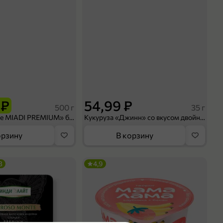
 ₽
54,99 ₽
500 г
35 г
Рис «TaMashAe MIADI PREMIUM» басмати пропаренный, 500 г
Кукуруза «Джинн» со вкусом двойного сыра и чили, 35 г
орзину
В корзину
3
4,9