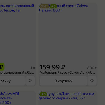
ХИТ
5
 ₽
159,99 ₽
1 л
800 г
Напиток сильногазированный «Rich» Биттер Лемон, 1 л
Майонезный соус «Calve» Легкий, 800 г
орзину
В корзину
5