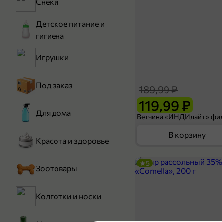
Снеки
Детское питание и
гигиена
Игрушки
Под заказ
189,99 ₽
119,99 ₽
Для дома
В корзину
Красота и здоровье
5
Зоотовары
Колготки и носки