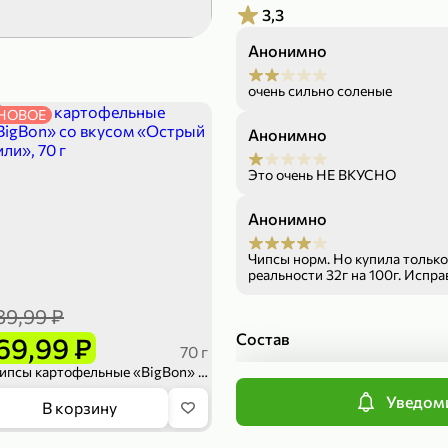
3,3
189,99 ₽
299,99 ₽
Анонимно
139,99 ₽
149,98
50 г
150 г
Печенье протеиновое «COCOnitto» BROWNIE с кокосом, 50 г
Риет «Сибагро» с кедровыми орехами, 150 г
Манго «Good f
очень сильно соленые
НОВОЕ
В корзину
В к
Анонимно
Это очень НЕ ВКУСНО
4,6
Анонимно
Чипсы норм. Но купила только
реальности 32г на 100г. Испра
вводите людей в заблуждение
89,99 ₽
Состав
69,99 ₽
70 г
Чипсы картофельные «BigBon» со вкусом «Острый чили», 70 г
Характеристики
Уведоми
169,99 ₽
839,99 ₽
В корзину
Торговая марка
Производитель
149,99 ₽
689,99
20 г
300 г
Страна производства