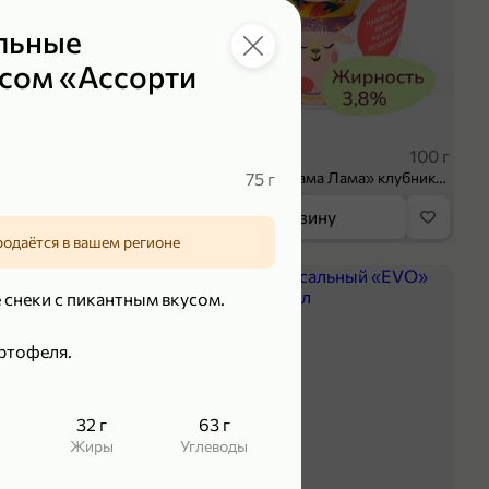
льные
усом «Ассорти
 ₽
39,99 ₽
70 г
100 г
Колбаса сыровяленая «ИНДИлайт» Сабросо Монте, в нарезке, 70 г
75 г
Творог 3.8% «Мама Лама» клубника-банан, 100 г
орзину
В корзину
родаётся в вашем регионе
5
 снеки с пикантным вкусом.
артофеля.
32 г
63 г
Жиры
Углеводы