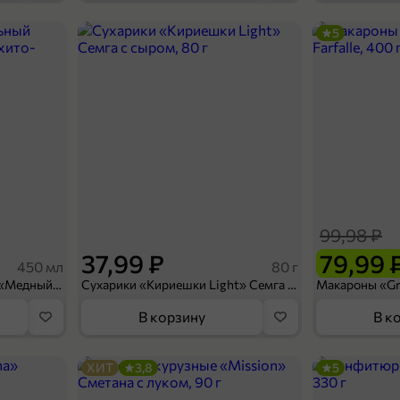
5
79,99 ₽
53,99 ₽
75 г
Чипсы кукурузные «PAPA NACHOS» со вкусом Тайский кисло-сладкий соус чили, 75 г
В корзину
99,98 ₽
37,99 ₽
79,99 
450 мл
80 г
Напиток безалкогольный «Медный Великан» Мохито-клубника, 450 мл
Сухарики «Кириешки Light» Семга с сыром, 80 г
В корзину
В к
ХИТ
3,8
5