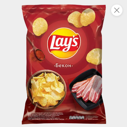
Укажите адрес
4,7
4,8
ХИТ
64,99 ₽
59,99 ₽
69,99 ₽
95 г
60 г
Мороженое «Medino» ванильный пломбир в рожке, 95 г
Чипсы «PRO-Чипсы» натуральные картофельные со вкусом краба, 60 г
В корзину
В корзину
4,6
5