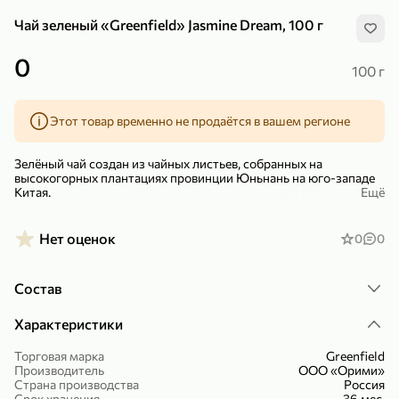
Чай зеленый «Greenfield» Jasmine Dream, 100 г
0
100 г
Этот товар временно не продаётся в вашем регионе
299,99 ₽
159,99 ₽
1 кг
130 г
Нектарин красный
Конфеты шоколадные «Babyfox» Galaxy sphere с фундуком, 130 г
Зелёный чай создан из чайных листьев, собранных на
В корзину
В корзину
высокогорных плантациях провинции Юньнань на юго-западе
Китая.
Ещё
5
5
Зеленый чай содержит антиоксиданты, витамины и
микроэлементы, улучшающие состояние кожи и замедляющие
Нет оценок
0
0
старение. Сохранить свежесть чая помогает упаковка из
специальной фольги.
Состав
Прекрасным дополнением для чаепития станут любимые
кондитерские изделия.
Характеристики
Торговая марка
Greenfield
Производитель
ООО «Орими»
89,99 ₽
99,99 ₽
Страна производства
Россия
69,99 ₽
89,99 ₽
500 мл
250 г
Срок хранения
36 мес.