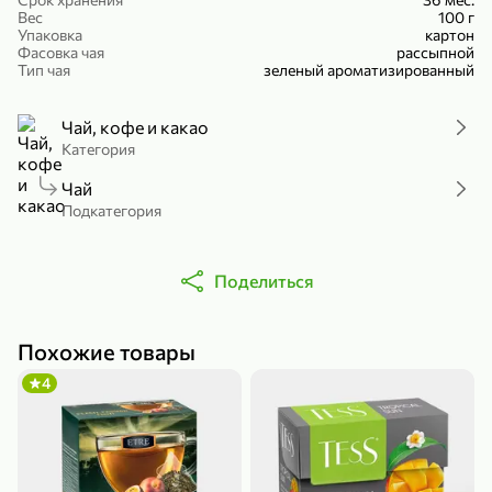
Вес
100 г
Холодный чай белый «J`DAI» со вкусом белого персика, 500 мл
Готовый завтрак «Leonardo» Подушечки с шоколадно-ореховой начинкой, 250 г
Упаковка
картон
Фасовка чая
В корзину
В корзину
рассыпной
Тип чая
зеленый ароматизированный
4,8
5
Чай, кофе и какао
Категория
Чай
Подкатегория
Поделиться
356,99 ₽
49,99 ₽
299,99 ₽
300 г
230 г
Похожие товары
Йогурт питьевой «Yota» без добавления сахара, 300 г
Сыр 50% «Ламбер», 230 г
4
В корзину
В корзину
5
4