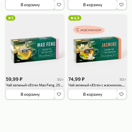
119,99 ₽
159,99 ₽
1 л
800 г
В корзину
В корзину
Напиток сильногазированный «Rich» Биттер Лемон, 1 л
Майонезный соус «Calve» Легкий, 800 г
5
4,9
В корзину
В корзину
4,6
5
ХИТ
59,99 ₽
74,99 ₽
50 г
50 г
Чай зеленый «Etre» Mao Feng, 25 пакетиков, 50 г
Чай зеленый «Etre» с жасмином,25 пакетиков, 50 г
189,99 ₽
59,99 ₽
119,99 ₽
49,99 ₽
120 г
39 г
В корзину
В корзину
Ветчина «ИНДИлайт» филе индейки Мраморное, в нарезке, 120 г
Печенье «Orion» Choco Boy Сафари кокос, 39 г
В корзину
В корзину
5
5