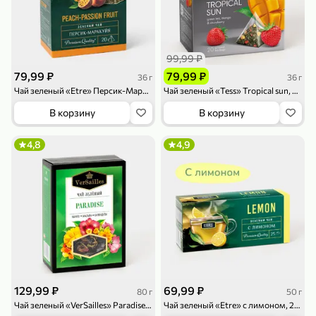
99,99 ₽
79,99 ₽
79,99 ₽
36 г
36 г
Чай зеленый «Etre» Персик-Маракуйя, 20 пирамидок, 36 г
Чай зеленый «Tess» Tropical sun, 20 пирамидок, 36 г
79,99 ₽
159,99 ₽
70 г
500 г
В корзину
В корзину
Папайя сушеная «Good fruit», 70 г
Редис, 500 г
4,8
4,9
В корзину
В корзину
5
5
ХИТ
129,99 ₽
69,99 ₽
80 г
50 г
Чай зеленый «VerSailles» Paradise, 80 г
Чай зеленый «Etre» с лимоном, 25 пакетиков, 50 г
144,99 ₽