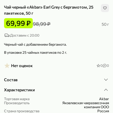
Чай черный «Akbar» Earl Grey с бергамотом, 25
пакетиков, 50 г
69,99 ₽
98,99 ₽
50 г
299,99 ₽
159,99 ₽
Доставим с 20:00
1 кг
130 г
Нектарин красный
Конфеты шоколадные «Babyfox» Galaxy sphere с фундуком, 130 г
Черный чай с добавлением бергамота.
В корзину
В корзину
В упаковке 25 чайных пакетиков по 2 г.
5
5
Нет оценок
0
0
Состав
Характеристики
Торговая марка
Akbar
Производитель
Яковлевская чаеразвесочная
89,99 ₽
99,99 ₽
компания ООО
Страна производства
Россия
64,99 ₽
89,99 ₽
500 мл
250 г