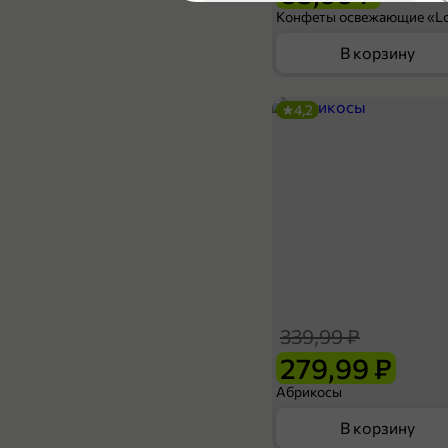
5
В корзину
4,2
84,99 ₽
54,99 ₽
50 г
Чай черный «Беседа» Классический, 25 пакетиков, 50 г
В корзину
339,99 ₽
4,7
279,99 ₽
Абрикосы
В корзину