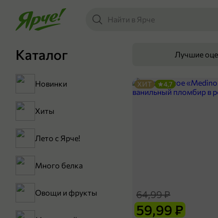
Каталог
Лучшие оц
Новинки
ХИТ
4,7
Хиты
Лето с Ярче!
Много белка
Овощи и фрукты
64,99 ₽
59,99 ₽