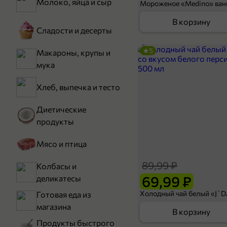
Молоко, яйца и сыр
В корзину
Сладости и десерты
5
Макароны, крупы и
мука
Хлеб, выпечка и тесто
Диетические
продукты
Мясо и птица
89,99 ₽
Колбасы и
69,99 ₽
деликатесы
Готовая еда из
магазина
В корзину
Продукты быстрого