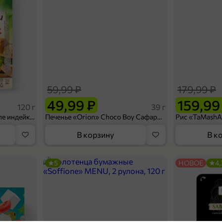
59,99 ₽
179,99 ₽
49,99 ₽
159,99
120 г
39 г
Ветчина «ИНДИлайт» филе индейки Мраморное, в нарезке, 120 г
Печенье «Orion» Choco Boy Сафари кокос, 39 г
В корзину
В к
5
НОВОЕ
4,