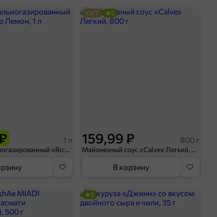
ХИТ
5
 ₽
159,99 ₽
1 л
800 г
Напиток сильногазированный «Rich» Биттер Лемон, 1 л
Майонезный соус «Calve» Легкий, 800 г
орзину
В корзину
5