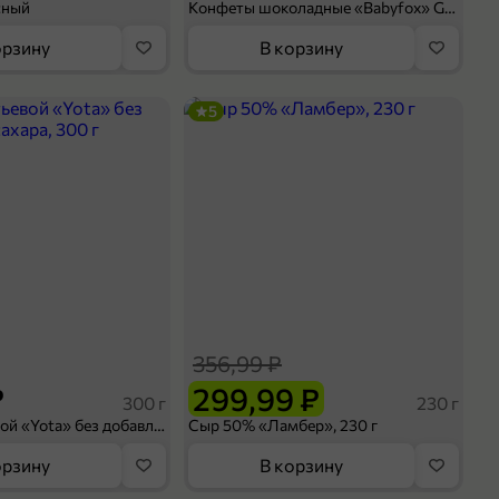
сный
Конфеты шоколадные «Babyfox» Galaxy sphere с фундуком, 130 г
орзину
В корзину
5
356,99 ₽
₽
299,99 ₽
300 г
230 г
Йогурт питьевой «Yota» без добавления сахара, 300 г
Сыр 50% «Ламбер», 230 г
орзину
В корзину