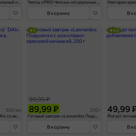
Мороженое «Medino» ванильный пломбир в рожке, 95 г
Чипсы «PRO-Чипсы» натуральные картофельные со вкусом краба, 60 г
Нектарин кра
В корзину
В к
5
4,8
99,99 ₽
89,99 ₽
49,99 
500 мл
250 г
Холодный чай белый «J`DAI» со вкусом белого персика, 500 мл
Готовый завтрак «Leonardo» Подушечки с шоколадно-ореховой начинкой, 250 г
В корзину
В к