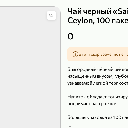
Чай черный «Sai
Ceylon, 100 пак
149,99 ₽
219,99 ₽
0
99,99 ₽
139,99
200 г
120 г
Сыр рассольный 35% «Comella», 200 г
Полотенца бумажные «Soffione» MENU, 2 рулона, 120 г
Этот товар временно не п
В корзину
В к
Благородный чёрный цейлон
4,7
4,9
насыщенным вкусом, глубо
узнаваемой легкой терпкост
Напиток обладает тонизиру
поднимает настроение.
Большая упаковка из 100 па
хватит надолго. Пакетики ч