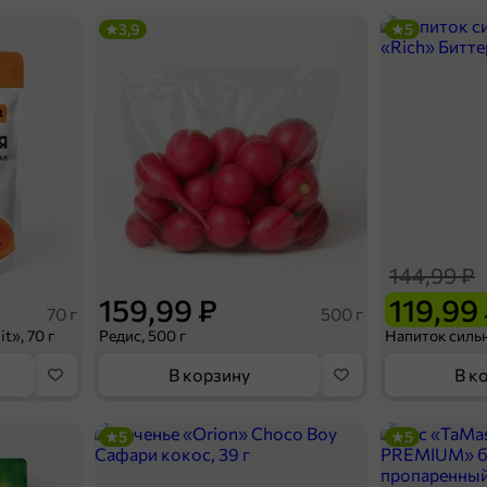
3,9
5
144,99 ₽
159,99 ₽
119,99
70 г
500 г
t», 70 г
Редис, 500 г
В корзину
В к
5
5