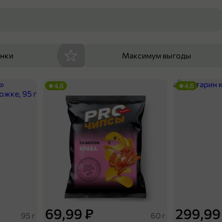
енки
Максимум выгоды
4,8
4,6
69,99 ₽
299,99
95 г
60 г