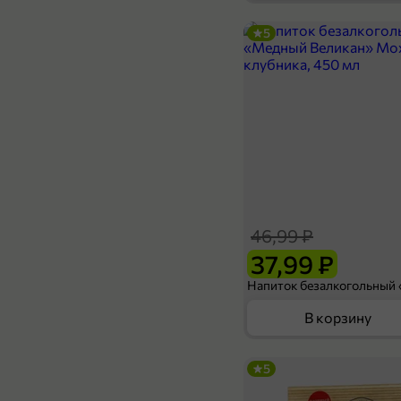
5
79,99 ₽
36 г
Чай черный «Etre» Малина-сладкая ежевика, 20 пирамидок, 36 г
В корзину
46,99 ₽
37,99 ₽
В корзину
5