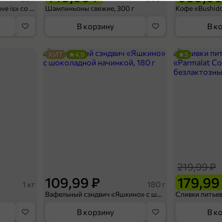
4,3
Конфеты освежающие «Love is» со вкусом морской соли и маракуйи, 20 г
Шампиньоны свежие, 300 г
П
В корзину
В к
ХИТ
4,9
5
155,99 ₽
119,99 ₽
100 г
Чай черный «Akbar» крупнолистовой, 100 г
В корзину
219,99 ₽
4
109,99 ₽
179,99
1 кг
180 г
Вафельный сэндвич «Яшкино» с шоколадной начинкой, 180 г
В корзину
В к