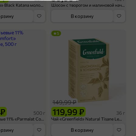
Кофе «Bushido» Black Katana молотый, 227 г
Шосон с творогом и малиновой начинкой, 102 г
оделиться
орзину
В корзину
5
149,99 ₽
 ₽
119,99 ₽
500 г
36 г
Сливки питьевые 11% «Parmalat Comfort» безлактозные, 500 г
Чай «Greenfield» Natural Tisane Lemongrass & Schisandra, 20 пирамидок, 36 г
орзину
В корзину