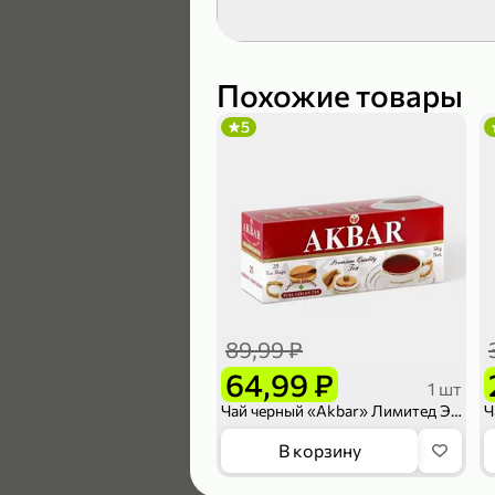
119,99 ₽
89,99 ₽
Похожие товары
5
В корзину
5
89,99 ₽
64,99 ₽
1 шт
Чай черный «Akbar» Лимитед Эдишн, 25 пакетиков
104,99 ₽
В корзину
83,99 ₽