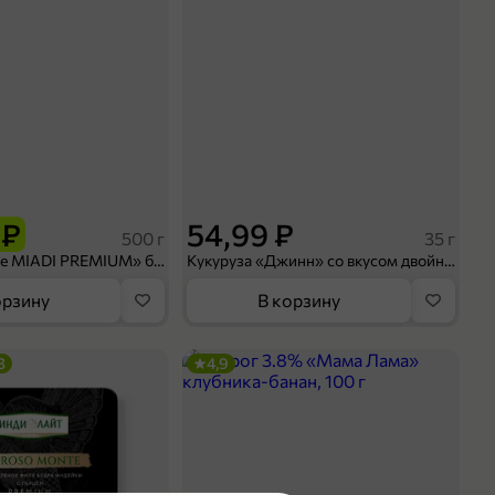
 ₽
54,99 ₽
500 г
35 г
Рис «TaMashAe MIADI PREMIUM» басмати пропаренный, 500 г
Кукуруза «Джинн» со вкусом двойного сыра и чили, 35 г
орзину
В корзину
3
4,9