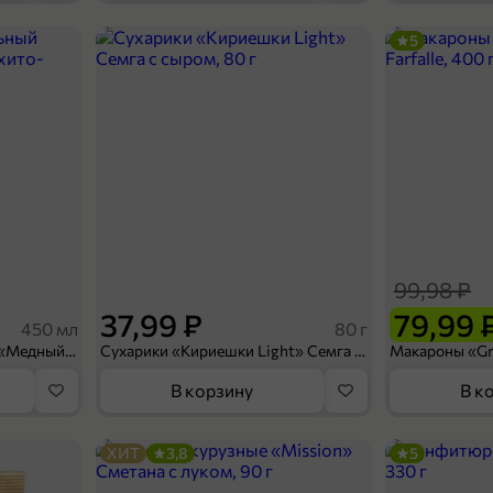
5
99,99 ₽
79,99 ₽
36 г
Чай черный «Tess» Sweet Paradise, 20 пирамидок, 36 г
В корзину
99,98 ₽
37,99 ₽
79,99 
450 мл
80 г
Напиток безалкогольный «Медный Великан» Мохито-клубника, 450 мл
Сухарики «Кириешки Light» Семга с сыром, 80 г
В корзину
В к
ХИТ
3,8
5