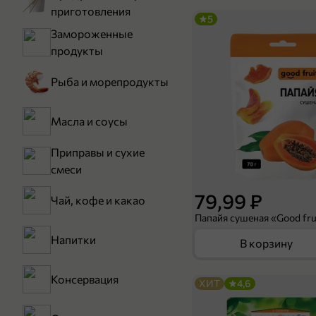
приготовления
5
Замороженные
продукты
Рыба и морепродукты
Масла и соусы
Приправы и сухие
смеси
79,99 ₽
Чай, кофе и какао
Папайя сушеная «Good frui
Напитки
В корзину
Консервация
ХИТ
4,6