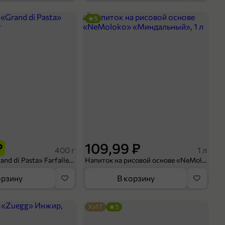
5
₽
109,99 ₽
400 г
1 л
Макароны «Grand di Pasta» Farfalle, 400 г
Напиток на рисовой основе «NeMoloko» «Миндальный», 1 л
орзину
В корзину
ХИТ
5