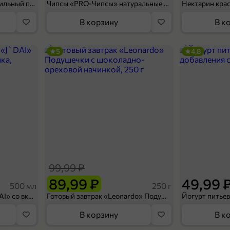
Мороженое «Medino» ванильный пломбир в рожке, 95 г
Чипсы «PRO-Чипсы» натуральные картофельные со вкусом краба, 60 г
Нектарин кра
В корзину
В к
5
4,8
99,99 ₽
89,99 ₽
49,99 
500 мл
250 г
Холодный чай белый «J`DAI» со вкусом белого персика, 500 мл
Готовый завтрак «Leonardo» Подушечки с шоколадно-ореховой начинкой, 250 г
В корзину
В к