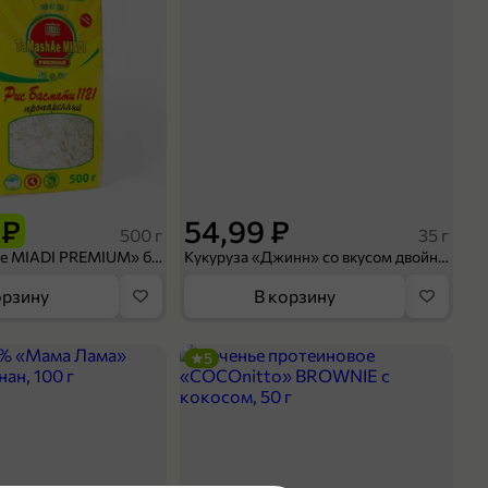
 ₽
54,99 ₽
500 г
35 г
Рис «TaMashAe MIADI PREMIUM» басмати пропаренный, 500 г
Кукуруза «Джинн» со вкусом двойного сыра и чили, 35 г
орзину
В корзину
5