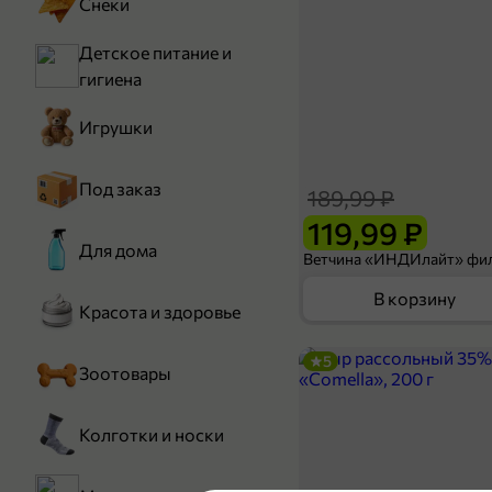
Снеки
Детское питание и
гигиена
Игрушки
Под заказ
189,99 ₽
119,99 ₽
Для дома
В корзину
Красота и здоровье
5
Зоотовары
Колготки и носки