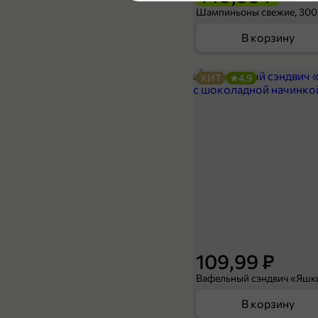
5
Шампиньоны свежие, 300
В корзину
ХИТ
4,9
34,99 ₽
550 мл
Напиток газированный «Blow Fruits» Абрикос-миндаль, 550 мл
В корзину
109,99 ₽
В корзину