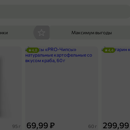
енки
Максимум выгоды
4,8
4,4
69,99 ₽
299,99
95 г
60 г