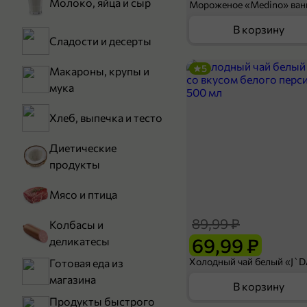
Молоко, яйца и сыр
В корзину
Сладости и десерты
5
Макароны, крупы и
мука
Хлеб, выпечка и тесто
Диетические
продукты
Мясо и птица
89,99 ₽
Колбасы и
69,99 ₽
деликатесы
Готовая еда из
магазина
В корзину
Продукты быстрого