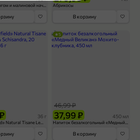
Шосон с творогом и малиновой начинкой, 102 г
Абрикосы
орзину
В корзину
ые напитки
5
оделиться
46,99 ₽
 ₽
37,99 ₽
36 г
450 мл
Чай «Greenfield» Natural Tisane Lemongrass & Schisandra, 20 пирамидок, 36 г
Напиток безалкогольный «Медный Великан» Мохито-клубника, 450 мл
орзину
В корзину