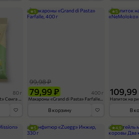
5
5
34,99 ₽
550 мл
Напиток газированный «Blow Fruits» Вишня-Лайм, 550 мл
В корзину
99,98 ₽
79,99 ₽
109,99
80 г
400 г
Сухарики «Кириешки Light» Семга с сыром, 80 г
Макароны «Grand di Pasta» Farfalle, 400 г
В корзину
В к
5
4,9