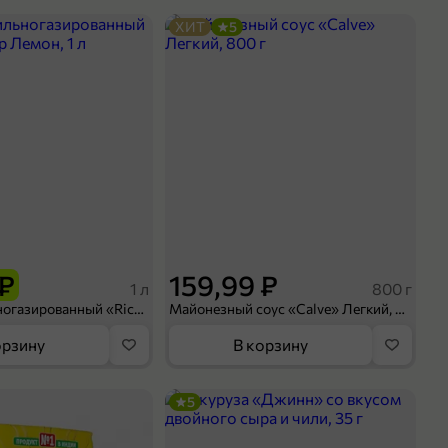
ХИТ
5
 ₽
159,99 ₽
1 л
800 г
Напиток сильногазированный «Rich» Биттер Лемон, 1 л
Майонезный соус «Calve» Легкий, 800 г
орзину
В корзину
5