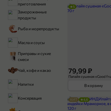
приготовления
5
Замороженные
продукты
Рыба и морепродукты
Масла и соусы
Приправы и сухие
смеси
79,99 ₽
Чай, кофе и какао
Папайя сушеная «Good frui
Напитки
В корзину
Консервация
ХИТ
4,6