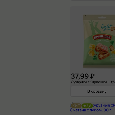
34,99 ₽
550 мл
Напиток газированный «Nexus» Cola Кленовый сироп-Карамель, 550 мл
В корзину
37,99 ₽
В корзину
ХИТ
3,8