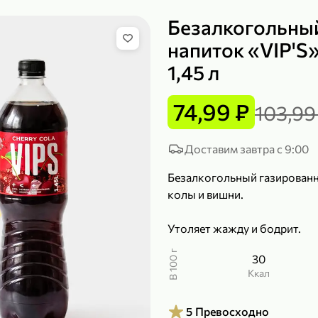
Безалкогольны
напиток «VIP'S
1,45 л
149,99 ₽
99,99 ₽
39,99 
200 г
120 г
74,99 ₽
103,99
Сыр рассольный 35% «Comella», 200 г
Полотенца бумажные «Soffione» MENU, 2 рулона, 120 г
В корзину
В к
Доставим завтра с 9:00
Безалкогольный газированн
4,9
5
колы и вишни.
Утоляет жажду и бодрит.
В 100 г
30
ккал
5
Превосходно