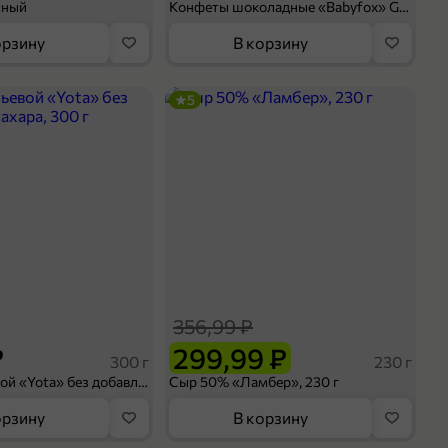
сный
Конфеты шоколадные «Babyfox» Galaxy sphere с фундуком, 130 г
орзину
В корзину
5
356,99 ₽
₽
299,99 ₽
300 г
230 г
Йогурт питьевой «Yota» без добавления сахара, 300 г
Сыр 50% «Ламбер», 230 г
орзину
В корзину