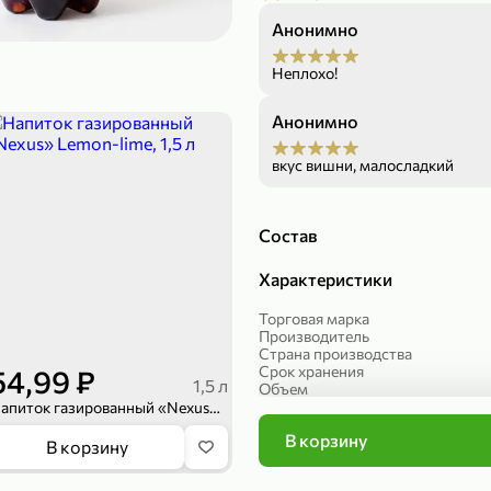
Анонимно
299,99 ₽
199,99 ₽
149,98 ₽
149,99
Неплохо!
150 г
300 г
Риет «Сибагро» с кедровыми орехами, 150 г
Манго «Good fruit» резаное, 300 г
Анонимно
В корзину
В к
вкус вишни, малосладкий
ХИТ
4,7
Состав
Характеристики
Торговая марка
Производитель
Страна производства
Срок хранения
54,99 ₽
1,5 л
Объем
Артикул
Напиток газированный «Nexus» Lemon-lime, 1,5 л
Упаковка
В корзину
Степень газирования
839,99 ₽
В корзину
Вкус воды, сока
689,99 ₽
59,99 
300 г
227 г