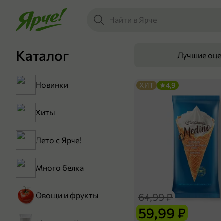
Каталог
Лучшие оц
Новинки
ХИТ
4,9
Хиты
Лето с Ярче!
Много белка
Овощи и фрукты
64,99 ₽
59,99 ₽