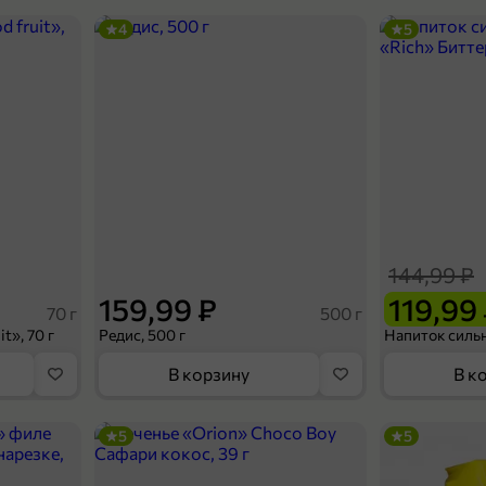
4
5
144,99 ₽
159,99 ₽
119,99
70 г
500 г
t», 70 г
Редис, 500 г
В корзину
В к
5
5