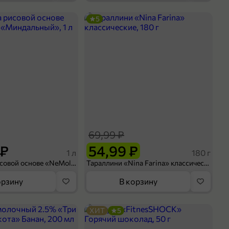
5
69,99 ₽
 ₽
54,99 ₽
1 л
180 г
Напиток на рисовой основе «NeMoloko» «Миндальный», 1 л
Тараллини «Nina Farina» классические, 180 г
орзину
В корзину
ХИТ
5