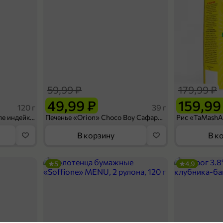
59,99 ₽
179,99 ₽
49,99 ₽
159,99
120 г
39 г
Ветчина «ИНДИлайт» филе индейки Мраморное, в нарезке, 120 г
Печенье «Orion» Choco Boy Сафари кокос, 39 г
В корзину
В к
5
4,9