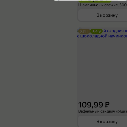
4,7
Шампиньоны свежие, 300
В корзину
ХИТ
4,9
49,99 ₽
250 г
Батончик «Инской» «Ломайка», 250 г
В корзину
ХИТ
5
109,99 ₽
В корзину