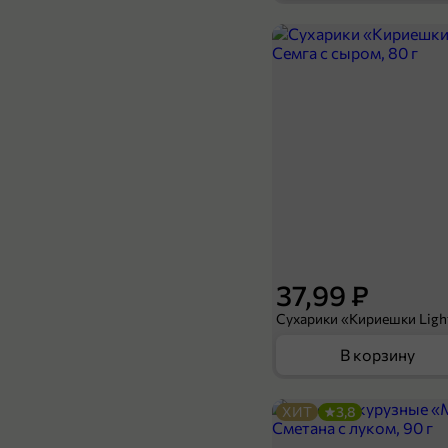
54,99 ₽
400 г
Хлеб «Инской» Тостовый, 400 г
В корзину
37,99 ₽
В корзину
ХИТ
3,8