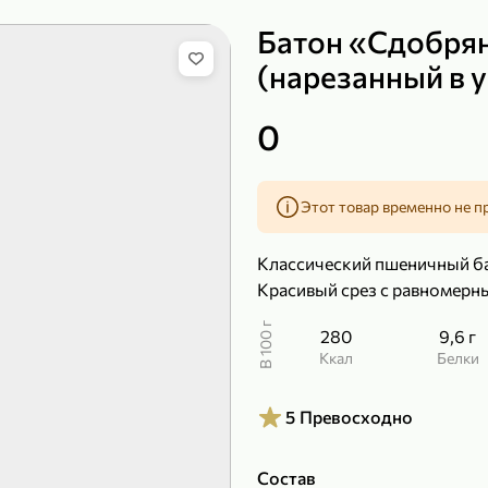
Батон «Сдобря
(нарезанный в у
149,99 ₽
0
99,99 ₽
39,99 
200 г
120 г
Сыр рассольный 35% «Comella», 200 г
Полотенца бумажные «Soffione» MENU, 2 рулона, 120 г
Этот товар временно не п
В корзину
В к
Классический пшеничный ба
4,9
5
Красивый срез с равномерн
В 100 г
280
9,6 г
ккал
Белки
5
Превосходно
Состав