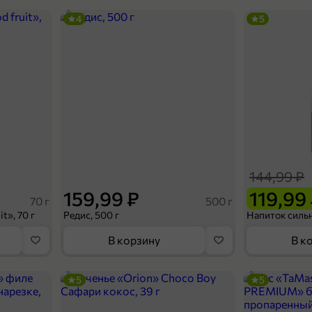
4
5
144,99 ₽
159,99 ₽
119,99
70 г
500 г
t», 70 г
Редис, 500 г
В корзину
В к
5
5