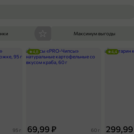
енки
Максимум выгоды
4,8
4,4
69,99 ₽
299,99
95 г
60 г