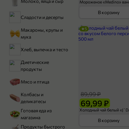
Молоко, яйца и сыр
В корзину
Сладости и десерты
5
Макароны, крупы и
мука
Хлеб, выпечка и тесто
Диетические
продукты
Мясо и птица
89,99 ₽
Колбасы и
69,99 ₽
деликатесы
Готовая еда из
магазина
В корзину
Продукты быстрого