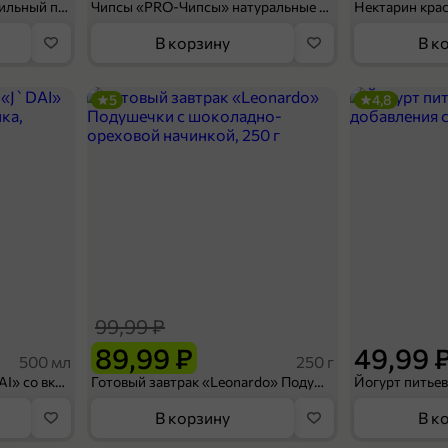
Мороженое «Medino» ванильный пломбир в рожке, 95 г
Чипсы «PRO-Чипсы» натуральные картофельные со вкусом краба, 60 г
Нектарин кра
В корзину
В к
5
4,8
99,99 ₽
89,99 ₽
49,99 
500 мл
250 г
Холодный чай белый «J`DAI» со вкусом белого персика, 500 мл
Готовый завтрак «Leonardo» Подушечки с шоколадно-ореховой начинкой, 250 г
В корзину
В к