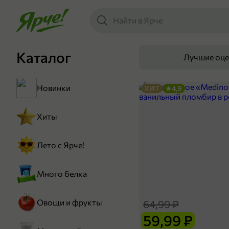
Каталог
Лучшие оц
Новинки
ХИТ
4,9
Хиты
Лето с Ярче!
Много белка
Овощи и фрукты
64,99 ₽
59,99 ₽