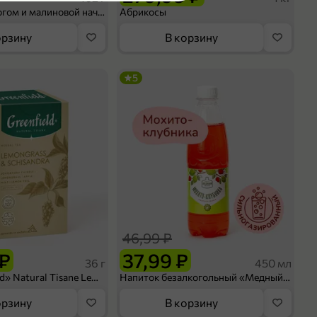
Шосон с творогом и малиновой начинкой, 102 г
Абрикосы
орзину
В корзину
5
46,99 ₽
 ₽
37,99 ₽
36 г
450 мл
Чай «Greenfield» Natural Tisane Lemongrass & Schisandra, 20 пирамидок, 36 г
Напиток безалкогольный «Медный Великан» Мохито-клубника, 450 мл
орзину
В корзину