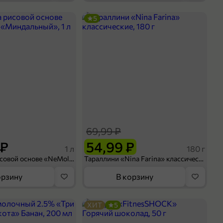
5
69,99 ₽
 ₽
54,99 ₽
1 л
180 г
Напиток на рисовой основе «NeMoloko» «Миндальный», 1 л
Тараллини «Nina Farina» классические, 180 г
орзину
В корзину
ХИТ
5