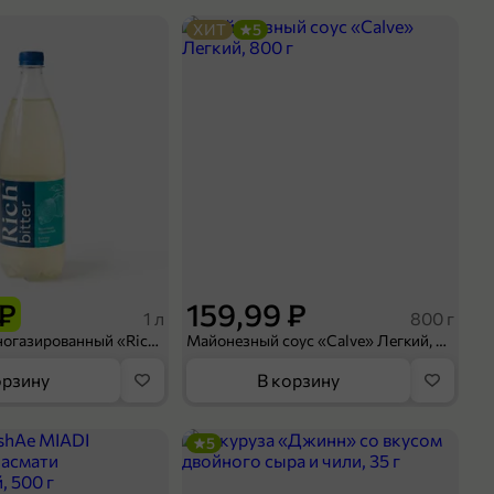
ХИТ
5
 ₽
159,99 ₽
1 л
800 г
Напиток сильногазированный «Rich» Биттер Лемон, 1 л
Майонезный соус «Calve» Легкий, 800 г
орзину
В корзину
5