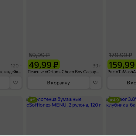
59,99 ₽
179,99 ₽
49,99 ₽
159,99
120 г
39 г
Ветчина «ИНДИлайт» филе индейки Мраморное, в нарезке, 120 г
Печенье «Orion» Choco Boy Сафари кокос, 39 г
В корзину
В к
5
4,9