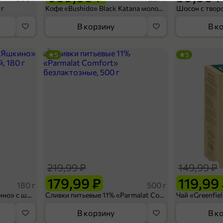
4,9
 г
Кофе «Bushido» Black Katana молотый, 227 г
В корзину
В к
5
5
69,98 ₽
350 г
Хлеб для сэндвичей Классический, 350 г
В корзину
219,99 ₽
149,99 ₽
4,9
179,99 ₽
119,99
180 г
500 г
Вафельный сэндвич «Яшкино» с шоколадной начинкой, 180 г
Сливки питьевые 11% «Parmalat Comfort» безлактозные, 500 г
В корзину
В к