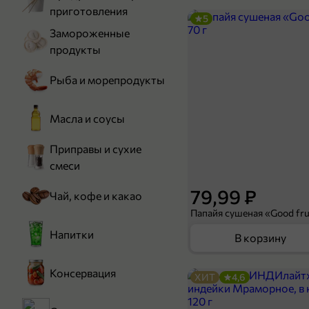
приготовления
5
Замороженные
продукты
Рыба и морепродукты
Масла и соусы
Приправы и сухие
смеси
79,99 ₽
Чай, кофе и какао
Папайя сушеная «Good frui
Напитки
В корзину
Консервация
ХИТ
4,6