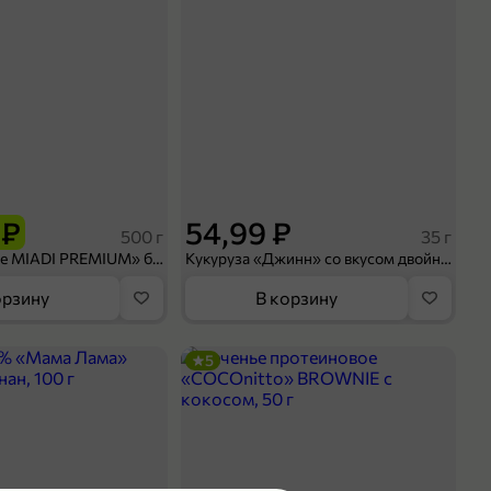
 ₽
54,99 ₽
500 г
35 г
Рис «TaMashAe MIADI PREMIUM» басмати пропаренный, 500 г
Кукуруза «Джинн» со вкусом двойного сыра и чили, 35 г
орзину
В корзину
5