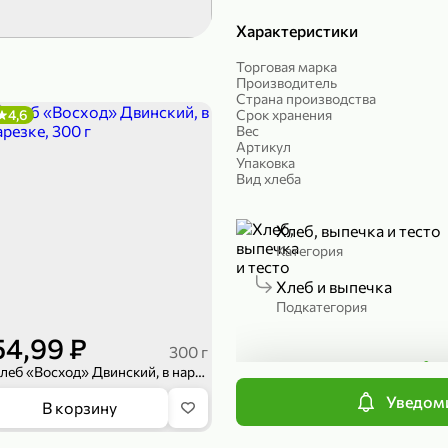
Характеристики
299,99 ₽
199,99 ₽
149,98 ₽
149,99
Торговая марка
150 г
300 г
Производитель
Риет «Сибагро» с кедровыми орехами, 150 г
Манго «Good fruit» резаное, 300 г
Страна производства
4,6
Срок хранения
В корзину
В к
Вес
Артикул
Упаковка
Вид хлеба
ХИТ
4,7
Хлеб, выпечка и тесто
Категория
Хлеб и выпечка
Подкатегория
54,99 ₽
300 г
П
Хлеб «Восход» Двинский, в нарезке, 300 г
Уведоми
839,99 ₽
В корзину
689,99 ₽
59,99 
300 г
227 г