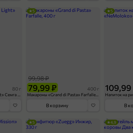
5
5
46,99 ₽
250 г
Хлеб «ЭнеРЖИ» Прибалтийский в нарезке, 250 г
В корзину
99,98 ₽
79,99 ₽
109,99
80 г
400 г
Сухарики «Кириешки Light» Семга с сыром, 80 г
Макароны «Grand di Pasta» Farfalle, 400 г
В корзину
В к
5
4,9