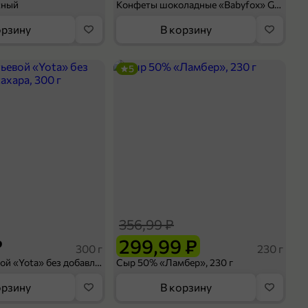
сный
Конфеты шоколадные «Babyfox» Galaxy sphere с фундуком, 130 г
орзину
В корзину
5
356,99 ₽
₽
299,99 ₽
300 г
230 г
Йогурт питьевой «Yota» без добавления сахара, 300 г
Сыр 50% «Ламбер», 230 г
орзину
В корзину