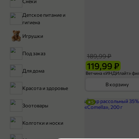
Снеки
Детское питание и
гигиена
Игрушки
Под заказ
189,99 ₽
119,99 ₽
Для дома
В корзину
Красота и здоровье
5
Зоотовары
Колготки и носки