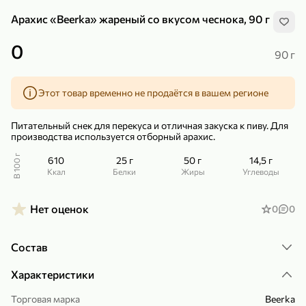
Арахис «Beerka» жареный со вкусом чеснока, 90 г
0
90 г
Этот товар временно не продаётся в вашем регионе
299,99 ₽
159,99 ₽
1 кг
130 г
Нектарин красный
Конфеты шоколадные «Babyfox» Galaxy sphere с фундуком, 130 г
Питательный снек для перекуса и отличная закуска к пиву. Для
В корзину
В корзину
производства используется отборный арахис.
В 100 г
610
25 г
50 г
14,5 г
5
5
ккал
Белки
Жиры
Углеводы
Нет оценок
0
0
Состав
Характеристики
89,99 ₽
99,99 ₽
Торговая марка
Beerka
69,99 ₽
89,99 ₽
500 мл
250 г