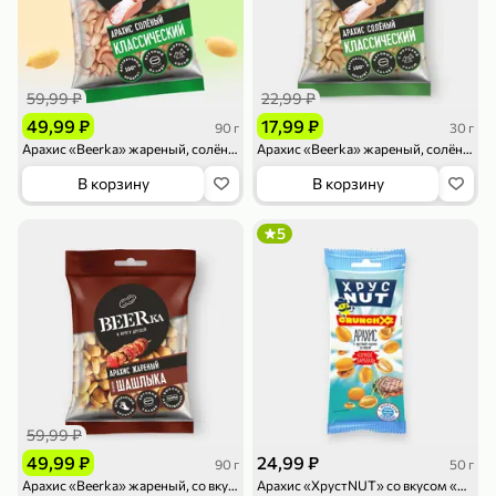
59,99 ₽
22,99 ₽
49,99 ₽
17,99 ₽
90 г
30 г
Арахис «Beerka» жареный, солёный, 90 г
Арахис «Beerka» жареный, солёный, 30 г
79,99 ₽
159,99 ₽
70 г
500 г
В корзину
В корзину
Папайя сушеная «Good fruit», 70 г
Редис, 500 г
В корзину
В корзину
5
5
5
ХИТ
59,99 ₽
49,99 ₽
24,99 ₽
90 г
50 г
144,99 ₽
Арахис «Beerka» жареный, со вкусом шашлыка, 90 г
Арахис «ХрустNUT» со вкусом «Сочное барбекю», 50 г