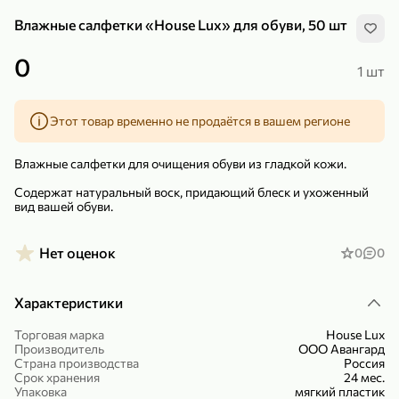
Влажные салфетки «House Lux» для обуви, 50 шт
0
1 шт
Этот товар временно не продаётся в вашем регионе
299,99 ₽
159,99 ₽
1 кг
130 г
Нектарин красный
Конфеты шоколадные «Babyfox» Galaxy sphere с фундуком, 130 г
Влажные салфетки для очищения обуви из гладкой кожи.
В корзину
В корзину
Содержат натуральный воск, придающий блеск и ухоженный
вид вашей обуви.
5
5
Нет оценок
0
0
Характеристики
Торговая марка
House Lux
Производитель
ООО Авангард
Страна производства
Россия
89,99 ₽
99,99 ₽
Срок хранения
24 мес.
Упаковка
мягкий пластик
69,99 ₽
89,99 ₽
500 мл
250 г