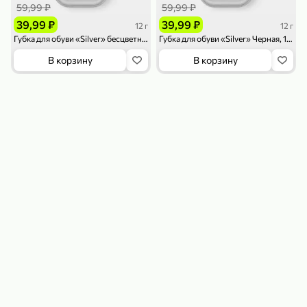
59,99 ₽
59,99 ₽
39,99 ₽
39,99 ₽
12 г
12 г
Губка для обуви «Silver» бесцветная, 12 г
Губка для обуви «Silver» Черная, 12 г
В корзину
В корзину
79,99 ₽
159,99 ₽
70 г
500 г
Папайя сушеная «Good fruit», 70 г
Редис, 500 г
В корзину
В корзину
5
5
ХИТ
144,99 ₽