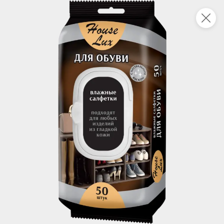
Укажите адрес
4,7
4,8
ХИТ
64,99 ₽
59,99 ₽
69,99 ₽
95 г
60 г
Мороженое «Medino» ванильный пломбир в рожке, 95 г
Чипсы «PRO-Чипсы» натуральные картофельные со вкусом краба, 60 г
В корзину
В корзину
4,6
5