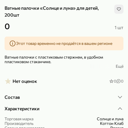
Ватные палочки «Солнце и луна» для детей,
200шт
0
1 шт
299,99 ₽
159,99 ₽
1 кг
130 г
Этот товар временно не продаётся в вашем регионе
Нектарин красный
Конфеты шоколадные «Babyfox» Galaxy sphere с фундуком, 130 г
В корзину
В корзину
Ватные палочки с пластиковым стержнем, в удобном
пластиковом стаканчике.
Ещё
5
5
Ватные палочки произведены из 100% хлопка.
Ватная головка надежно крепится на прочном стике, который
Нет оценок
0
0
не ломается и не гнется при использовании. Головки не
расслаиваются и не оставляют ворсинок после применения.
Состав
Характеристики
Торговая марка
Солнце и луна
89,99 ₽
99,99 ₽
Производитель
Коттон Клаб
69,99 ₽
89,99 ₽
500 мл
250 г
Страна производства
Россия