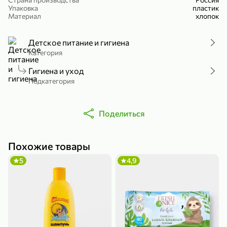
Упаковка
пластик
Холодный чай белый «J`DAI» со вкусом белого персика, 500 мл
Готовый завтрак «Leonardo» Подушечки с шоколадно-ореховой начинкой, 250 г
Материал
хлопок
В корзину
В корзину
Детское питание и гигиена
4,8
5
Категория
Гигиена и уход
Подкатегория
Поделиться
356,99 ₽
Похожие товары
49,99 ₽
299,99 ₽
300 г
230 г
5
4,9
Йогурт питьевой «Yota» без добавления сахара, 300 г
Сыр 50% «Ламбер», 230 г
В корзину
В корзину
5
3,9