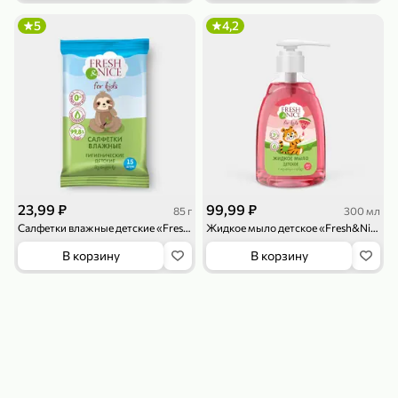
119,99 ₽
159,99 ₽
1 л
800 г
5
4,2
Напиток сильногазированный «Rich» Биттер Лемон, 1 л
Майонезный соус «Calve» Легкий, 800 г
В корзину
В корзину
4,6
5
ХИТ
23,99 ₽
99,99 ₽
85 г
300 мл
Салфетки влажные детские «Fresh&Nice» без запаха, 15шт, 85 г
Жидкое мыло детское «Fresh&Nice» с ароматом арбуза, 3+, 300 мл
В корзину
В корзину
189,99 ₽
59,99 ₽
119,99 ₽
49,99 ₽
120 г
39 г
Ветчина «ИНДИлайт» филе индейки Мраморное, в нарезке, 120 г
Печенье «Orion» Choco Boy Сафари кокос, 39 г
В корзину
В корзину
5
5