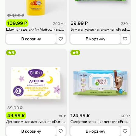
139,99 ₽
109,99 ₽
69,99 ₽
200 мл
280 г
Шампунь детский «Моё солнышко» Леденцовая свежесть, 200 мл
Бумага туалетная влажная «Fresh&Nice» детская, 40 шт, 280 г
В корзину
В корзину
79,99 ₽
159,99 ₽
70 г
500 г
5
5
Папайя сушеная «Good fruit», 70 г
Редис, 500 г
В корзину
В корзину
5
5
ХИТ
89,99 ₽
49,99 ₽
124,99 ₽
80 г
600 г
Детское мыло для купания «Duru» Овсяное молочко и пребиотики, 80 г
Салфетки влажные детские «Fresh&Nice» без запаха, 120 шт, 600 г
В корзину
В корзину
144,99 ₽